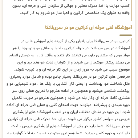
کسب مهارت با اخذ مدرک معتبر و جهانی از سازمان فنی و حرفه ای، بدون
وقفه به عنوان یک متخصص کراتین و احیا ساز مو شروع به کار کنید.
آموزشگاه فنی حرفه ای کراتین مو در سری‌لانکا
کراتین مو در سری‌لانکا برای بانوان یکی از گزینه های آموزشی عالی در
آموزشگاه عریس میباشد. در حرفه کراتین ، احیا و صافی مو هنرجوها با هر
مواد مویی که مشتری دارد، می توانند کار کنند و وقتی کار را به درستی انجام
می دهند بیشتر خوشحال می شوند و از کارشان لذت خواهند برد و این
موضوع سبب می شود به مرور زمان در این کار حرفه ای و با تجربه شوند.
سرفصل های کراتین مو در سری‌لانکا بسیار جامع بوده و شامل موارد بسیاری
مثل شناخت مو، بهداشت و ایمنی کار، آشنایی با رنگ ها ، مواد شیمیایی مو و
پیگمنت شناسی میشود و همچنین در ادامه هنرجو با تمرین عملی روی سر
مشتری کاملا حرفه ای وکار بلد می شود و همچنین هنرجو در صورت تکمیل
دوره مبتدی و پیشرفته، میتواند جهت امتحان کتبی و عملی فنی حرفه ای آماده
شود. این دوره در مناطق مختلف ایران و در شعب آموزشگاه های ارایشگری
عریس در سراسر کشور برگزار می شوند. برای اخذ مدرک فنی حرفه ای کراتین
مو در سری‌لانکا، شما باید در یکی از آموزشگاه های آرایشگری عریس ، ثبت
نام کنید و دوره کامل ببینید. شما همچنین میتوانید نسبت به اخذ گواهینامه