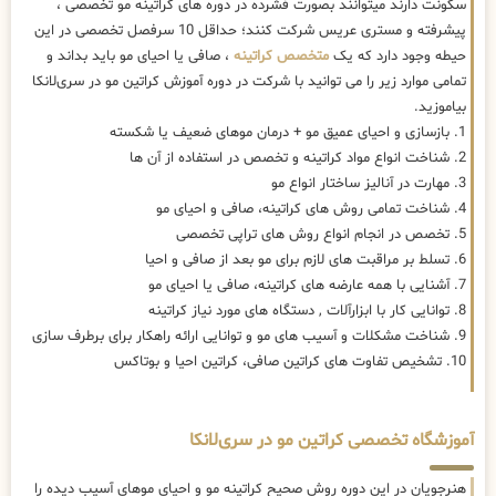
سکونت دارند میتوانند بصورت فشرده در دوره های کراتینه مو تخصصی ،
پیشرفته و مستری عریس شرکت کنند؛ حداقل 10 سرفصل تخصصی در این
حیطه وجود دارد که یک
متخصص کراتینه
، صافی یا احیای مو باید بداند و
تمامی موارد زیر را می توانید با شرکت در دوره آموزش کراتین مو در سری‌لانکا
بیاموزید.
1. بازسازی و احیای عمیق مو + درمان موهای ضعیف یا شکسته
2. شناخت انواع مواد کراتینه و تخصص در استفاده از آن ها
3. مهارت در آنالیز ساختار انواع مو
4. شناخت تمامی روش های کراتینه، صافی و احیای مو
5. تخصص در انجام انواع روش های تراپی تخصصی
6. تسلط بر مراقبت های لازم برای مو بعد از صافی و احیا
7. آشنایی با همه عارضه های کراتینه، صافی یا احیای مو
8. توانایی کار با ابزارآلات , دستگاه های مورد نیاز کراتینه
9. شناخت مشکلات و آسیب های مو و توانایی ارائه راهکار برای برطرف سازی
10. تشخیص تفاوت های کراتین صافی، کراتین احیا و بوتاکس
آموزشگاه تخصصی کراتین مو در سری‌لانکا
هنرجویان در این دوره روش صحیح کراتینه مو و احیای موهای آسیب دیده را