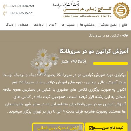
021-91094759
093-39535771
کالج
پکیج اموزشی
ورکشاپ ها
سمینار ها
آزمون
پرداخت
همکاری
وبلاگ
خانه
»
کراتین مو در سری‌لانکا
آموزش کراتین مو در سری‌لانکا
(5/5)
743 امتیاز
برگزاری دوره آموزش کراتین مو در سری‌لانکا بصورت آکادمیک و ترمیک توسط
مرکز آموزش عالی عریس ، دوره های اموزش کراتین مو در سری‌لانکا هم
اکنون به صورت برگزاری کلاس های حضوری یا آنلاین در دسترس عموم علاقه
مندان به این رشته قرار گرفته است ، همچنین ثبت نام در کلاس های
آموزش کراتین مو در سری‌لانکا برای متقاضیانی که در سایر شهر ها و استان
ها هستند بصورت فشرده ظرف مدت 4 الی 6 روز در تهران برگزار میشوند .
ثبت نام سریــــــــــــع
آزمون / مدرک بین المللی