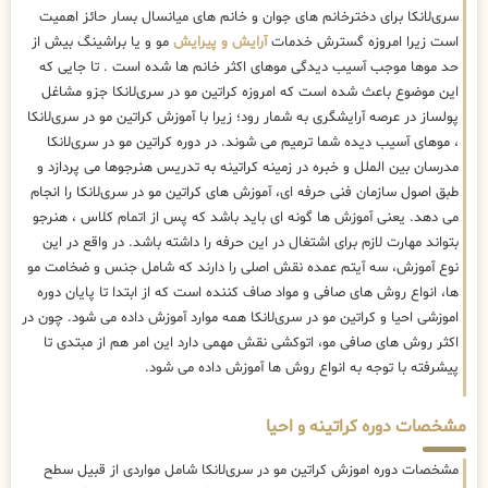
سری‌لانکا برای دخترخانم های جوان و خانم های میانسال بسار حائز اهمیت
است زیرا امروزه گسترش خدمات
آرایش و پیرایش
مو و یا براشینگ بیش از
حد موها موجب آسیب دیدگی موهای اکثر خانم ها شده است . تا جایی که
این موضوع باعث شده است که امروزه کراتین مو در سری‌لانکا جزو مشاغل
پولساز در عرصه آرایشگری به شمار رود؛ زیرا با آموزش کراتین مو در سری‌لانکا
، موهای آسیب دیده شما ترمیم می شوند. در دوره کراتین مو در سری‌لانکا
مدرسان بین الملل و خبره در زمینه کراتینه به تدریس هنرجوها می پردازد و
طبق اصول سازمان فنی حرفه ای، آموزش های کراتین مو در سری‌لانکا را انجام
می دهد. یعنی آموزش ها گونه ای باید باشد که پس از اتمام کلاس ، هنرجو
بتواند مهارت لازم برای اشتغال در این حرفه را داشته باشد. در واقع در این
نوع آموزش، سه آیتم عمده نقش اصلی را دارند که شامل جنس و ضخامت مو
ها، انواع روش های صافی و مواد صاف کننده است که از ابتدا تا پایان دوره
اموزشی احیا و کراتین مو در سری‌لانکا همه موارد آموزش داده می شود. چون در
اکثر روش های صافی مو، اتوکشی نقش مهمی دارد این امر هم از مبتدی تا
پیشرفته با توجه به انواع روش ها آموزش داده می شود.
مشخصات دوره کراتینه و احیا
مشخصات دوره اموزش کراتین مو در سری‌لانکا شامل مواردی از قبیل سطح