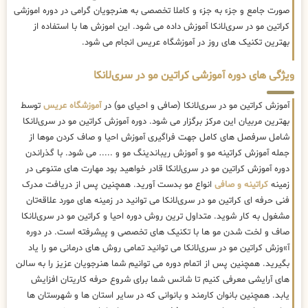
صورت جامع و جزء به جزء و کاملا تخصصی به هنرجویان گرامی در دوره اموزشی
کراتین مو در سری‌لانکا آموزش داده می شود. این اموزش ها با استفاده از
بهترین تکنیک های روز در آموزشگاه عریس انجام می شود.
ویژگی های دوره آموزشی کراتین مو در سری‌لانکا
آموزش کراتین مو در سری‌لانکا (صافی و احیای مو) در
آموزشگاه عریس
توسط
بهترین مربیان این مرکز برگزار می شود. دوره آموزش کراتین مو در سری‌لانکا
شامل سرفصل های کامل جهت فراگیری آموزش احیا و صاف کردن موها از
جمله آموزش کراتینه مو و آموزش ریباندینگ مو و ..... می شود. با گذراندن
دوره آموزش کراتین مو در سری‌لانکا قادر خواهید بود مهارت های متنوعی در
زمینه
کراتینه و صافی
انواع مو بدست آورید. همچنین پس از دریافت مدرک
فنی حرفه ای کراتین مو در سری‌لانکا می توانید در زمینه های مورد علاقه‌تان
مشغول به کار شوید. متداول ترین روش دوره احیا و کراتین مو در سری‌لانکا
صاف و لخت شدن مو ها با تکنیک های تخصصی و پیشرفته است. در دوره
آ»وزش کراتین مو در سری‌لانکا می توانید تمامی روش های درمانی مو را یاد
بگیرید. همچنین پس از اتمام دوره می توانیم شما هنرجویان عزیز را به سالن
های آرایشی معرفی کنیم تا شانس شما برای شروع حرفه کاریتان افزایش
یابد. همچنین بانوان کارمند و بانوانی که در سایر استان ها و شهرستان ها