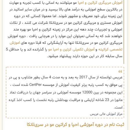
آموزش مربیگری کراتین و احیا
مو میتوانند به اسانی با کسب تجربه و مهارت
در بالاترین سطح اموزشی به درآمد های بالا برسید و در میان سایر اساتید در
این زمینه برای خود معروف و مشهور شوند. اما معمولا کسانی که در دوره
آموزش مستری و مربیگری کراتین مو در سری‌لانکا شرکت می کنند ، از نکات
اموزشی و تجربیات چند دهه این مرکز در زمینه کراتین و احیا مو بهره مند
خواهند شد که به آسانی نمیتوان این موارد را در هرجایی یافت . دوره اموزش
مربیگری کراتین مو در سری‌لانکا تنها به آرایشگرانی که قبلا دوره های
اموزش
تخصصی کراتینه
و
آموزش تکمیلی کرتین و احیا مو
را گذرانده اند و یا حداقل 5
سال سابقه کار در این حوزه دارند پیشنهاد میشود.
عریس توانسته از سال 2017 به بعد و به مدت 4 سال بطور متناوب و پی در
پی موفق به کسب رتبه برتر کیفیت آموزش از موسسه CertPer شده است ،
این مجموعه در بین 12000 موسسه آموزشی در سراسر جهان با دریافت نماد
مانورا در 23 شاخه آرایشی و مراقبت بهداشتی رتبه نخست را کسب اخذ کرده
است.
مرکز آموزش عالی عریس
ثبت نام در دوره آموزشی احیا و کراتین مو در سری‌لانکا