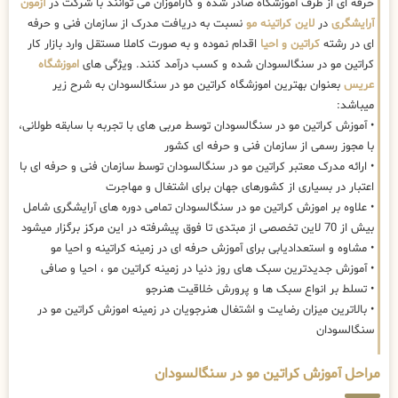
حرفه ای از طرف آموزشگاه صادر شده و کاراموزان می توانند با شرکت در
آزمون
آرایشگری
در
لاین کراتینه مو
نسبت به دریافت مدرک از سازمان فنی و حرفه
ای در رشته
کراتین و احیا
اقدام نموده و به صورت کاملا مستقل وارد بازار کار
کراتین مو در سنگالسودان شده و کسب درآمد کنند. ویژگی های
اموزشگاه
عریس
بعنوان بهترین اموزشگاه کراتین مو در سنگالسودان به شرح زیر
میباشد:
• آموزش کراتین مو در سنگالسودان توسط مربی های با تجربه با سابقه طولانی،
با مجوز رسمی از سازمان فنی و حرفه ای کشور
• ارائه مدرک معتبر کراتین مو در سنگالسودان توسط سازمان فنی و حرفه ای با
اعتبار در بسیاری از کشورهای جهان برای اشتغال و مهاجرت
• علاوه بر اموزش کراتین مو در سنگالسودان تمامی دوره های آرایشگری شامل
بیش از 70 لاین تخصصی از مبتدی تا فوق پیشرفته در این مرکز برگزار میشود
• مشاوه و استعدادیابی برای آموزش حرفه ای در زمینه کراتینه و احیا مو
• آموزش جدیدترین سبک های روز دنیا در زمینه کراتین مو ، احیا و صافی
• تسلط بر انواع سبک ها و پرورش خلاقیت هنرجو
• بالاترین میزان رضایت و اشتغال هنرجویان در زمینه اموزش کراتین مو در
سنگالسودان
مراحل آموزش کراتین مو در سنگالسودان