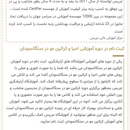
عریس توانسته از سال 2017 به بعد و به مدت 4 سال بطور متناوب و پی در
پی موفق به کسب رتبه برتر کیفیت آموزش از موسسه CertPer شده است ،
این مجموعه در بین 12000 موسسه آموزشی در سراسر جهان با دریافت نماد
مانورا در 23 شاخه آرایشی و مراقبت بهداشتی رتبه نخست را کسب اخذ کرده
است.
مرکز آموزش عالی عریس
ثبت نام در دوره آموزشی احیا و کراتین مو در سنگالسودان
یکی از دوره های آموزشی آموزشگاه های آرایشگری، ثبت نام در دوره آموزش
کراتین مو در سنگالسودان می باشد که شما را به صورت تئوری و عملی با
روش های علمی احیا و کراتین مو در سنگالسودان آشنا می کند و تلاش می
کند که کاراموز را از مبتدی تا سطوح پیشرفته کمک کند. آموزشگاه آرایشگری
عریس بمنظور برگزاری دوره کراتین مو در سنگالسودان از مدرسین منتخب و
بین المللی خود استفاده می کند و کلاس ها را به دور صورت حضوری و یا
آنلاین برگزار می کند. آنچه در این آموزشگاه ها بسیار تاکید می شود، آموزش
علمی و استاندارد بهمراه کار حرفه ای در زمینه کراتین مو در سنگالسودان است
که البته برای این منظور میتوانید از آموزشگاه عریس کمک بگیریدو در کلاس
های آموزش کراتین مو در سنگالسودان ثبت نام نمایید.