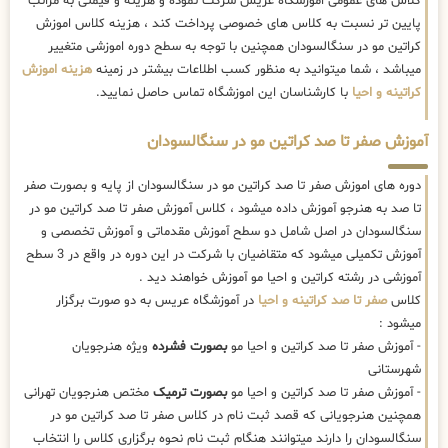
کلاس های عمومی اموزشگاه عریس شرکت نموده و هزینه و قیمتی به مراتب
پایین تر نسبت به کلاس های خصوصی پرداخت کند ، هزینه کلاس اموزش
کراتین مو در سنگالسودان همچنین با توجه به سطح دوره اموزشی متغییر
میباشد ، شما میتوانید به منظور کسب اطلاعات بیشتر در زمینه
هزینه اموزش
کراتینه و احیا
با کارشناسان این اموزشگاه تماس حاصل نمایید.
آموزش صفر تا صد کراتین مو در سنگالسودان
دوره های اموزش صفر تا صد کراتین مو در سنگالسودان از پایه و بصورت صفر
تا صد به هنرجو آموزش داده میشود ، کلاس آموزش صفر تا صد کراتین مو در
سنگالسودان در اصل شامل دو سطح آموزش مقدماتی و آموزش تخصصی و
آموزش تکمیلی میشود که متقاضیان با شرکت در این دوره در واقع در 3 سطح
آموزشی در رشته کراتین و احیا مو آموزش خواهند دید .
کلاس
صفر تا صد کراتینه و احیا
در آموزشگاه عریس به دو صورت برگزار
میشود :
- آموزش صفر تا صد کراتین و احیا مو
بصورت فشرده
ویژه هنرجویان
شهرستانی
- آموزش صفر تا صد کراتین و احیا مو
بصورت ترمیک
مختص هنرجویان تهرانی
همچنین هنرجویانی که قصد ثبت نام در کلاس صفر تا صد کراتین مو در
سنگالسودان را دارند میتوانند هنگام ثبت نام نحوه برگزاری کلاس را انتخاب