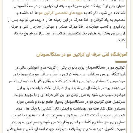
عنوان یکی از آموزشگاه های معروف و حرفه ای کراتین مو در سنگالسودان
شناخته می شود. اگر که به
دوره های تخصصی کراتین مو
علاقه داشته و
تصمیم به یاد گرفتن و اخذ مدرک در این زمینه ها را دارید، می توانید پس از
یادگیری و کسب مهارت با اخذ مدرک معتبر و جهانی از سازمان فنی و حرفه
ای، بدون وقفه به عنوان یک متخصص کراتین و احیا ساز مو شروع به کار
کنید.
آموزشگاه فنی حرفه ای کراتین مو در سنگالسودان
کراتین مو در سنگالسودان برای بانوان یکی از گزینه های آموزشی عالی در
آموزشگاه عریس میباشد. در حرفه کراتین ، احیا و صافی مو هنرجوها با هر
مواد مویی که مشتری دارد، می توانند کار کنند و وقتی کار را به درستی انجام
می دهند بیشتر خوشحال می شوند و از کارشان لذت خواهند برد و این
موضوع سبب می شود به مرور زمان در این کار حرفه ای و با تجربه شوند.
سرفصل های کراتین مو در سنگالسودان بسیار جامع بوده و شامل موارد
بسیاری مثل شناخت مو، بهداشت و ایمنی کار، آشنایی با رنگ ها ، مواد
شیمیایی مو و پیگمنت شناسی میشود و همچنین در ادامه هنرجو با تمرین
عملی روی سر مشتری کاملا حرفه ای وکار بلد می شود و همچنین هنرجو در
صورت تکمیل دوره مبتدی و پیشرفته، میتواند جهت امتحان کتبی و عملی فنی