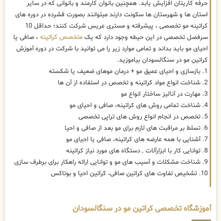
حرفه کاریتان افزایش یابد. همچنین بانوان کارمند و بانوانی که در سایر
استان ها و شهرستان ها سکونت دارند میتوانند بصورت فشرده در دوره های
کراتینه مو تخصصی ، پیشرفته و مستری عریس شرکت کنند؛ حداقل 10
سرفصل تخصصی در این حیطه وجود دارد که یک
متخصص کراتینه
، صافی یا
احیای مو باید بداند و تمامی موارد زیر را می توانید با شرکت در دوره آموزش
کراتین مو در سنگالسودان بیاموزید.
1. بازسازی و احیای عمیق مو + درمان موهای ضعیف یا شکسته
2. شناخت انواع مواد کراتینه و تخصص در استفاده از آن ها
3. مهارت در آنالیز ساختار انواع مو
4. شناخت تمامی روش های کراتینه، صافی و احیای مو
5. تخصص در انجام انواع روش های تراپی تخصصی
6. تسلط بر مراقبت های لازم برای مو بعد از صافی و احیا
7. آشنایی با همه عارضه های کراتینه، صافی یا احیای مو
8. توانایی کار با ابزارآلات , دستگاه های مورد نیاز کراتینه
9. شناخت مشکلات و آسیب های مو و توانایی ارائه راهکار برای برطرف سازی
10. تشخیص تفاوت های کراتین صافی، کراتین احیا و بوتاکس
آموزشگاه تخصصی کراتین مو در سنگالسودان