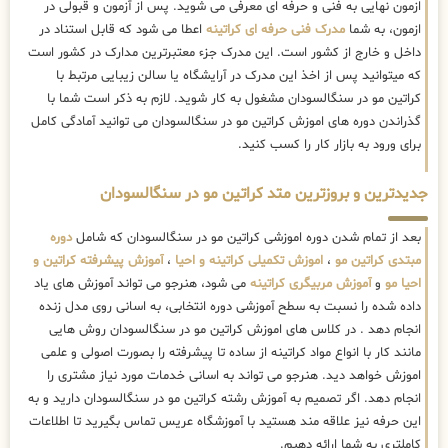
ازمون نهایی به فنی و حرفه ای معرفی می شوید. پس از آزمون و قبولی در
ازمون، به شما
مدرک فنی حرفه ای کراتینه
اعطا می شود که قابل استناد در
داخل و خارج از کشور است. این مدرک جزء معتبرترین مدارک در کشور است
که میتوانید پس از اخذ این مدرک در آرایشگاه یا سالن زیبایی مرتبط با
کراتین مو در سنگالسودان مشغول به کار شوید. لازم به ذکر است شما با
گذراندن دوره های اموزش کراتین مو در سنگالسودان می توانید آمادگی کامل
برای ورود به بازار کار را کسب کنید.
جدیدترین و بروزترین متد کراتین مو در سنگالسودان
بعد از تمام شدن دوره اموزشی کراتین مو در سنگالسودان که شامل
دوره
مبتدی کراتین مو
،
اموزش تکمیلی کراتینه و احیا
،
آموزش پیشرفته کراتین و
احیا مو
و
آموزش مربیگری کراتینه
می شود، هنرجو می تواند آموزش های یاد
داده شده را نسبت به سطح آموزشی دوره انتخابی، به اسانی روی مدل زنده
انجام دهد . در کلاس های اموزش کراتین مو در سنگالسودان روش هایی
مانند کار با انواع مواد کراتینه از ساده تا پیشرفته را بصورت اصولی و علمی
اموزش خواهد دید. هنرجو می تواند به اسانی خدمات مورد نیاز مشتری را
انجام دهد. اگر تصمیم به آموزش رشته کراتین مو در سنگالسودان دارید و به
این حرفه نیز علاقه مند هستید با آموزشگاه عریس تماس بگیرید تا اطلاعات
کاملتری به شما ارائه دهیم.