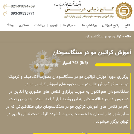
021-91094759
093-39535771
کالج
پکیج اموزشی
ورکشاپ ها
سمینار ها
آزمون
پرداخت
همکاری
وبلاگ
خانه
»
کراتین مو در سنگالسودان
آموزش کراتین مو در سنگالسودان
(5/5)
743 امتیاز
برگزاری دوره آموزش کراتین مو در سنگالسودان بصورت آکادمیک و ترمیک
توسط مرکز آموزش عالی عریس ، دوره های اموزش کراتین مو در
سنگالسودان هم اکنون به صورت برگزاری کلاس های حضوری یا آنلاین در
دسترس عموم علاقه مندان به این رشته قرار گرفته است ، همچنین ثبت
نام در کلاس های آموزش کراتین مو در سنگالسودان برای متقاضیانی که در
سایر شهر ها و استان ها هستند بصورت فشرده ظرف مدت 4 الی 6 روز در
تهران برگزار میشوند .