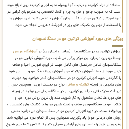
استفاده از مواد کراتینه و ترکیب آنها بهمراه نحوه اجرای کراتینه روی انواع موها
است که به صورت جامع و جزء به جزء و کاملا تخصصی به هنرجویان گرامی در
دوره اموزشی کراتین مو در سنگالسودان آموزش داده می شود. این اموزش ها
با استفاده از بهترین تکنیک های روز در آموزشگاه عریس انجام می شود.
ویژگی های دوره آموزشی کراتین مو در سنگالسودان
آموزش کراتین مو در سنگالسودان (صافی و احیای مو) در
آموزشگاه عریس
توسط بهترین مربیان این مرکز برگزار می شود. دوره آموزش کراتین مو در
سنگالسودان شامل سرفصل های کامل جهت فراگیری آموزش احیا و صاف
کردن موها از جمله آموزش کراتینه مو و آموزش ریباندینگ مو و ..... می شود.
با گذراندن دوره آموزش کراتین مو در سنگالسودان قادر خواهید بود مهارت
های متنوعی در زمینه
کراتینه و صافی
انواع مو بدست آورید. همچنین پس از
دریافت مدرک فنی حرفه ای کراتین مو در سنگالسودان می توانید در زمینه
های مورد علاقه‌تان مشغول به کار شوید. متداول ترین روش دوره احیا و
کراتین مو در سنگالسودان صاف و لخت شدن مو ها با تکنیک های تخصصی و
پیشرفته است. در دوره آ»وزش کراتین مو در سنگالسودان می توانید تمامی
روش های درمانی مو را یاد بگیرید. همچنین پس از اتمام دوره می توانیم شما
هنرجویان عزیز را به سالن های آرایشی معرفی کنیم تا شانس شما برای شروع