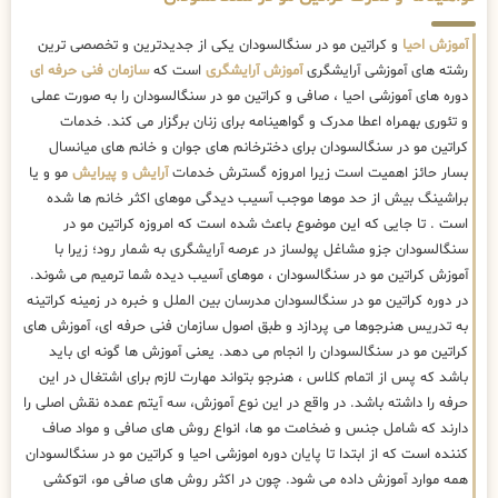
آموزش احیا
و کراتین مو در سنگالسودان یکی از جدیدترین و تخصصی ترین
رشته های آموزشی آرایشگری
آموزش آرایشگری
است که
سازمان فنی حرفه ای
دوره های آموزشی احیا ، صافی و کراتین مو در سنگالسودان را به صورت عملی
و تئوری بهمراه اعطا مدرک و گواهینامه برای زنان برگزار می کند. خدمات
کراتین مو در سنگالسودان برای دخترخانم های جوان و خانم های میانسال
بسار حائز اهمیت است زیرا امروزه گسترش خدمات
آرایش و پیرایش
مو و یا
براشینگ بیش از حد موها موجب آسیب دیدگی موهای اکثر خانم ها شده
است . تا جایی که این موضوع باعث شده است که امروزه کراتین مو در
سنگالسودان جزو مشاغل پولساز در عرصه آرایشگری به شمار رود؛ زیرا با
آموزش کراتین مو در سنگالسودان ، موهای آسیب دیده شما ترمیم می شوند.
در دوره کراتین مو در سنگالسودان مدرسان بین الملل و خبره در زمینه کراتینه
به تدریس هنرجوها می پردازد و طبق اصول سازمان فنی حرفه ای، آموزش های
کراتین مو در سنگالسودان را انجام می دهد. یعنی آموزش ها گونه ای باید
باشد که پس از اتمام کلاس ، هنرجو بتواند مهارت لازم برای اشتغال در این
حرفه را داشته باشد. در واقع در این نوع آموزش، سه آیتم عمده نقش اصلی را
دارند که شامل جنس و ضخامت مو ها، انواع روش های صافی و مواد صاف
کننده است که از ابتدا تا پایان دوره اموزشی احیا و کراتین مو در سنگالسودان
همه موارد آموزش داده می شود. چون در اکثر روش های صافی مو، اتوکشی