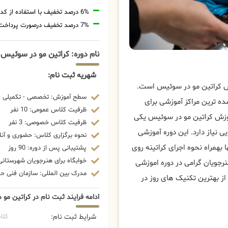
6% درصد تخفیف با استفاده از کد تخفیف 20806
7% درصد تخفیف درصورت پرداخت شهریه با رمزارز
نام دوره: کراتین مو در سوئیس
شهریه ثبت نام:
زش کراتین مو در سوئیس است.
سطح آموزش: تخصصی - تکمیلی - 
ه ترین مراکز آموزشی برای
ظرفیت کلاس عمومی: 10 نفر
وزش کراتین مو در سوئیس یکی
ظرفیت کلاس خصوصی: 3 نفر
نیاز دارد. این دوره آموزشی
نحوه برگزاری کلاس: حضوری و آنل
 بهمراه نحوه اجرای کراتینه روی
پشتیبانی پس از دوره: 90 روز
خوابگاه برای هنرجویان شهرستانی:
رجویان گرامی در دوره اموزشی
مدرک بین المللی: سازمان فنی حرف
ز بهترین تکنیک های روز در
ادامه فرایند ثبت نام در کراتین مو
شرایط ثبت نام:
کلا