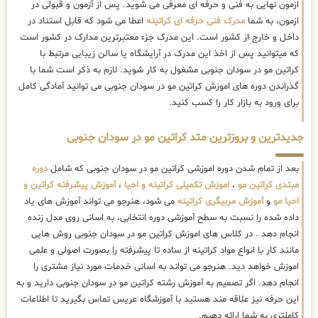
ازمون نهایی به فنی و حرفه ای معرفی می شوید. پس از آزمون و قبولی در
ازمون، به شما
مدرک فنی حرفه ای کراتینه
اعطا می شود که قابل استناد در
داخل و خارج از کشور است. این مدرک جزء معتبرترین مدارک در کشور است
که میتوانید پس از اخذ این مدرک در آرایشگاه یا سالن زیبایی مرتبط با
کراتین مو در سودان جنوبی مشغول به کار شوید. لازم به ذکر است شما با
گذراندن دوره های اموزش کراتین مو در سودان جنوبی می توانید آمادگی کامل
برای ورود به بازار کار را کسب کنید.
جدیدترین و بروزترین متد کراتین مو در سودان جنوبی
بعد از تمام شدن دوره اموزشی کراتین مو در سودان جنوبی که شامل
دوره
مبتدی کراتین مو
،
اموزش تکمیلی کراتینه و احیا
،
آموزش پیشرفته کراتین و
احیا مو
و
آموزش مربیگری کراتینه
می شود، هنرجو می تواند آموزش های یاد
داده شده را نسبت به سطح آموزشی دوره انتخابی، به اسانی روی مدل زنده
انجام دهد . در کلاس های اموزش کراتین مو در سودان جنوبی روش هایی
مانند کار با انواع مواد کراتینه از ساده تا پیشرفته را بصورت اصولی و علمی
اموزش خواهد دید. هنرجو می تواند به اسانی خدمات مورد نیاز مشتری را
انجام دهد. اگر تصمیم به آموزش رشته کراتین مو در سودان جنوبی دارید و به
این حرفه نیز علاقه مند هستید با آموزشگاه عریس تماس بگیرید تا اطلاعات
کاملتری به شما ارائه دهیم.