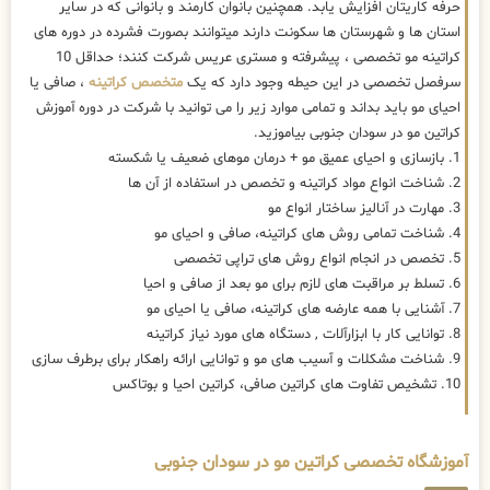
حرفه کاریتان افزایش یابد. همچنین بانوان کارمند و بانوانی که در سایر
استان ها و شهرستان ها سکونت دارند میتوانند بصورت فشرده در دوره های
کراتینه مو تخصصی ، پیشرفته و مستری عریس شرکت کنند؛ حداقل 10
سرفصل تخصصی در این حیطه وجود دارد که یک
متخصص کراتینه
، صافی یا
احیای مو باید بداند و تمامی موارد زیر را می توانید با شرکت در دوره آموزش
کراتین مو در سودان جنوبی بیاموزید.
1. بازسازی و احیای عمیق مو + درمان موهای ضعیف یا شکسته
2. شناخت انواع مواد کراتینه و تخصص در استفاده از آن ها
3. مهارت در آنالیز ساختار انواع مو
4. شناخت تمامی روش های کراتینه، صافی و احیای مو
5. تخصص در انجام انواع روش های تراپی تخصصی
6. تسلط بر مراقبت های لازم برای مو بعد از صافی و احیا
7. آشنایی با همه عارضه های کراتینه، صافی یا احیای مو
8. توانایی کار با ابزارآلات , دستگاه های مورد نیاز کراتینه
9. شناخت مشکلات و آسیب های مو و توانایی ارائه راهکار برای برطرف سازی
10. تشخیص تفاوت های کراتین صافی، کراتین احیا و بوتاکس
آموزشگاه تخصصی کراتین مو در سودان جنوبی