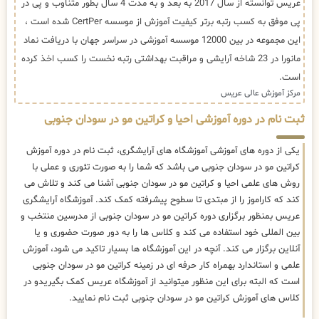
عریس توانسته از سال 2017 به بعد و به مدت 4 سال بطور متناوب و پی در
پی موفق به کسب رتبه برتر کیفیت آموزش از موسسه CertPer شده است ،
این مجموعه در بین 12000 موسسه آموزشی در سراسر جهان با دریافت نماد
مانورا در 23 شاخه آرایشی و مراقبت بهداشتی رتبه نخست را کسب اخذ کرده
است.
مرکز آموزش عالی عریس
ثبت نام در دوره آموزشی احیا و کراتین مو در سودان جنوبی
یکی از دوره های آموزشی آموزشگاه های آرایشگری، ثبت نام در دوره آموزش
کراتین مو در سودان جنوبی می باشد که شما را به صورت تئوری و عملی با
روش های علمی احیا و کراتین مو در سودان جنوبی آشنا می کند و تلاش می
کند که کاراموز را از مبتدی تا سطوح پیشرفته کمک کند. آموزشگاه آرایشگری
عریس بمنظور برگزاری دوره کراتین مو در سودان جنوبی از مدرسین منتخب و
بین المللی خود استفاده می کند و کلاس ها را به دور صورت حضوری و یا
آنلاین برگزار می کند. آنچه در این آموزشگاه ها بسیار تاکید می شود، آموزش
علمی و استاندارد بهمراه کار حرفه ای در زمینه کراتین مو در سودان جنوبی
است که البته برای این منظور میتوانید از آموزشگاه عریس کمک بگیریدو در
کلاس های آموزش کراتین مو در سودان جنوبی ثبت نام نمایید.