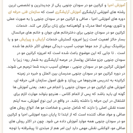
آموزش احیا
و کراتین مو در سودان جنوبی یکی از جدیدترین و تخصصی ترین
رشته های آموزشی آرایشگری
آموزش آرایشگری
است که
سازمان فنی حرفه ای
دوره های آموزشی احیا ، صافی و کراتین مو در سودان جنوبی را به صورت عملی
و تئوری بهمراه اعطا مدرک و گواهینامه برای زنان برگزار می کند. خدمات
کراتین مو در سودان جنوبی برای دخترخانم های جوان و خانم های میانسال
بسار حائز اهمیت است زیرا امروزه گسترش خدمات
آرایش و پیرایش
مو و یا
براشینگ بیش از حد موها موجب آسیب دیدگی موهای اکثر خانم ها شده
است . تا جایی که این موضوع باعث شده است که امروزه کراتین مو در
سودان جنوبی جزو مشاغل پولساز در عرصه آرایشگری به شمار رود؛ زیرا با
آموزش کراتین مو در سودان جنوبی ، موهای آسیب دیده شما ترمیم می شوند.
در دوره کراتین مو در سودان جنوبی مدرسان بین الملل و خبره در زمینه
کراتینه به تدریس هنرجوها می پردازد و طبق اصول سازمان فنی حرفه ای،
آموزش های کراتین مو در سودان جنوبی را انجام می دهد. یعنی آموزش ها
گونه ای باید باشد که پس از اتمام کلاس ، هنرجو بتواند مهارت لازم برای
اشتغال در این حرفه را داشته باشد. در واقع در این نوع آموزش، سه آیتم
عمده نقش اصلی را دارند که شامل جنس و ضخامت مو ها، انواع روش های
صافی و مواد صاف کننده است که از ابتدا تا پایان دوره اموزشی احیا و کراتین
مو در سودان جنوبی همه موارد آموزش داده می شود. چون در اکثر روش های
صافی مو، اتوکشی نقش مهمی دارد این امر هم از مبتدی تا پیشرفته با توجه