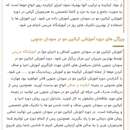
از مواد کراتینه و ترکیب آنها بهمراه نحوه اجرای کراتینه روی انواع موها است که
به صورت جامع و جزء به جزء و کاملا تخصصی به هنرجویان گرامی در دوره
اموزشی کراتین مو در سودان جنوبی آموزش داده می شود. این اموزش ها با
استفاده از بهترین تکنیک های روز در آموزشگاه عریس انجام می شود.
ویژگی های دوره آموزشی کراتین مو در سودان جنوبی
آموزش کراتین مو در سودان جنوبی (صافی و احیای مو) در
آموزشگاه عریس
توسط بهترین مربیان این مرکز برگزار می شود. دوره آموزش کراتین مو در
سودان جنوبی شامل سرفصل های کامل جهت فراگیری آموزش احیا و صاف
کردن موها از جمله آموزش کراتینه مو و آموزش ریباندینگ مو و ..... می شود.
با گذراندن دوره آموزش کراتین مو در سودان جنوبی قادر خواهید بود مهارت
های متنوعی در زمینه
کراتینه و صافی
انواع مو بدست آورید. همچنین پس از
دریافت مدرک فنی حرفه ای کراتین مو در سودان جنوبی می توانید در زمینه
های مورد علاقه‌تان مشغول به کار شوید. متداول ترین روش دوره احیا و
کراتین مو در سودان جنوبی صاف و لخت شدن مو ها با تکنیک های تخصصی
و پیشرفته است. در دوره آ»وزش کراتین مو در سودان جنوبی می توانید تمامی
روش های درمانی مو را یاد بگیرید. همچنین پس از اتمام دوره می توانیم شما
هنرجویان عزیز را به سالن های آرایشی معرفی کنیم تا شانس شما برای شروع