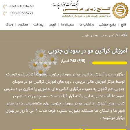
021-91094759
093-39535771
کالج
پکیج اموزشی
ورکشاپ ها
سمینار ها
آزمون
پرداخت
همکاری
وبلاگ
خانه
»
کراتین مو در سودان جنوبی
آموزش کراتین مو در سودان جنوبی
(5/5)
743 امتیاز
برگزاری دوره آموزش کراتین مو در سودان جنوبی بصورت آکادمیک و ترمیک
توسط مرکز آموزش عالی عریس ، دوره های اموزش کراتین مو در سودان
جنوبی هم اکنون به صورت برگزاری کلاس های حضوری یا آنلاین در دسترس
عموم علاقه مندان به این رشته قرار گرفته است ، همچنین ثبت نام در
کلاس های آموزش کراتین مو در سودان جنوبی برای متقاضیانی که در سایر
شهر ها و استان ها هستند بصورت فشرده ظرف مدت 4 الی 6 روز در تهران
برگزار میشوند .