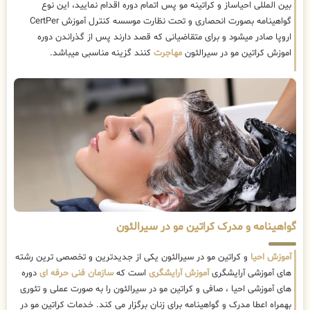
بین المللی احیاساز و کراتینه مو پس اتمام دوره اقدام نمایید، این نوع
گواهینامه بصورت انحصاری و تحت نظارت موسسه کنترل آموزش CertPer
اروپا صادر میشود و برای متقاضیانی که قصد دارند پس از گذراندن دوره
اموزش کراتین مو در سیرالئون
مهاجرت
کنند گزینه مناسبی میباشد.
گواهینامه و مدرک کراتین مو در سیرالئون
آموزش احیا
و کراتین مو در سیرالئون یکی از جدیدترین و تخصصی ترین رشته
های آموزشی آرایشگری
آموزش آرایشگری
است که
سازمان فنی حرفه ای
دوره
های آموزشی احیا ، صافی و کراتین مو در سیرالئون را به صورت عملی و تئوری
بهمراه اعطا مدرک و گواهینامه برای زنان برگزار می کند. خدمات کراتین مو در