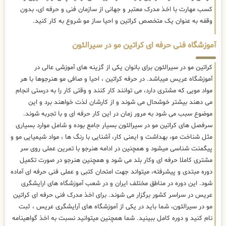
کسب مهارت با اخذ مدرک معتبر و جهانی از سازمان فنی و حرفه ای، بدون
وقفه به عنوان یک متخصص کراتین و احیا ساز مو شروع به کار کنید.
آموزشگاه فنی حرفه ای کراتین مو در سیرالئون
کراتین مو در سیرالئون برای بانوان یکی از گزینه های آموزشی عالی در
آموزشگاه عریس میباشد. در حرفه کراتین ، احیا و صافی مو هنرجوها با هر
مواد مویی که مشتری دارد، می توانند کار کنند و وقتی کار را به درستی انجام
می دهند بیشتر خوشحال می شوند و از کارشان لذت خواهند برد و این
موضوع سبب می شود به مرور زمان در این کار حرفه ای و با تجربه شوند.
سرفصل های کراتین مو در سیرالئون بسیار جامع بوده و شامل موارد بسیاری
مثل شناخت مو، بهداشت و ایمنی کار، آشنایی با رنگ ها ، مواد شیمیایی مو و
پیگمنت شناسی میشود و همچنین در ادامه هنرجو با تمرین عملی روی سر
مشتری کاملا حرفه ای وکار بلد می شود و همچنین هنرجو در صورت تکمیل
دوره مبتدی و پیشرفته، میتواند جهت امتحان کتبی و عملی فنی حرفه ای آماده
شود. این دوره در مناطق مختلف ایران و در شعب آموزشگاه های ارایشگری
عریس در سراسر کشور برگزار می شوند. برای اخذ مدرک فنی حرفه ای کراتین
مو در سیرالئون، شما باید در یکی از آموزشگاه های آرایشگری عریس ، ثبت
نام کنید و دوره کامل ببینید. شما همچنین میتوانید نسبت به اخذ گواهینامه