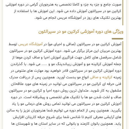
صورت جامع و جزء به جزء و کاملا تخصصی به هنرجویان گرامی در دوره اموزشی
کراتین مو در سیرالئون آموزش داده می شود. این اموزش ها با استفاده از
بهترین تکنیک های روز در آموزشگاه عریس انجام می شود.
ویژگی های دوره آموزشی کراتین مو در سیرالئون
آموزش کراتین مو در سیرالئون (صافی و احیای مو) در
آموزشگاه عریس
توسط
بهترین مربیان این مرکز برگزار می شود. دوره آموزش کراتین مو در سیرالئون
شامل سرفصل های کامل جهت فراگیری آموزش احیا و صاف کردن موها از
جمله آموزش کراتینه مو و آموزش ریباندینگ مو و ..... می شود. با گذراندن
دوره آموزش کراتین مو در سیرالئون قادر خواهید بود مهارت های متنوعی در
زمینه
کراتینه و صافی
انواع مو بدست آورید. همچنین پس از دریافت مدرک
فنی حرفه ای کراتین مو در سیرالئون می توانید در زمینه های مورد علاقه‌تان
مشغول به کار شوید. متداول ترین روش دوره احیا و کراتین مو در سیرالئون
صاف و لخت شدن مو ها با تکنیک های تخصصی و پیشرفته است. در دوره
آ»وزش کراتین مو در سیرالئون می توانید تمامی روش های درمانی مو را یاد
بگیرید. همچنین پس از اتمام دوره می توانیم شما هنرجویان عزیز را به سالن
های آرایشی معرفی کنیم تا شانس شما برای شروع حرفه کاریتان افزایش
یابد. همچنین بانوان کارمند و بانوانی که در سایر استان ها و شهرستان ها