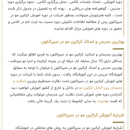
دوره آموزشی ، تعداد جلسات کلاس ، محل برگزاری کلاس ، نحوه برگزاری دوره
، مدرس ، گواهینامه های دریافتی و .. بوده که به تفصیل در جدول ذکر شده
است ، کلیه هنرجویان میتوانند بمنظور شرکت در دوره اموزش کراتین مو در
سیرالئون پس از مطالعه اطلاعات تکمیلی دوره نسبت به ثبت نام در کلاس و
حضور در دوره های اموزشی مرکز اقدام نمایند.
بهترین مدرس و استاد کراتین مو در سیرالئون
بهترین مدرسان و اساتید کراتین مو در سیرالئون به فردی اطلاق میگردد که
حداقل دارای 10 سال سابقه کار حرفه ای در زمینه کراتینه و احیا مو میباشد ،
بهترین مدرس و استاد کراتین مو در سیرالئون را میتوان با توجه به سوابق
آموزشگاه عریس در این آموزشگاه یافت ، بدون شک شما با شرکت در دوره
های اموزش کراتین مو در سیرالئون تحت نظارت مستقیم برترین
اساتید و
مدرسان بین الملل کراتین مو
در داخل و خارج از کشور آموزش خواهید دید .
گذراندن دوره های اموزش تحت نظارت این مدرسان میتواند برای متقاضیانی
که قصد
مهاجرت
به سایر کشورها را دارند یک گزینه عالی باشد
شرایط آموزش کراتین مو در سیرالئون
شرایط اموزش کراتین مو در سیرالئون به روش های مختلفی در اموزشگاه