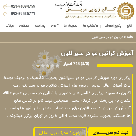
021-91094759
093-39535771
کالج
پکیج اموزشی
ورکشاپ ها
سمینار ها
آزمون
پرداخت
همکاری
وبلاگ
خانه
»
کراتین مو در سیرالئون
آموزش کراتین مو در سیرالئون
(5/5)
743 امتیاز
برگزاری دوره آموزش کراتین مو در سیرالئون بصورت آکادمیک و ترمیک توسط
مرکز آموزش عالی عریس ، دوره های اموزش کراتین مو در سیرالئون هم
اکنون به صورت برگزاری کلاس های حضوری یا آنلاین در دسترس عموم علاقه
مندان به این رشته قرار گرفته است ، همچنین ثبت نام در کلاس های
آموزش کراتین مو در سیرالئون برای متقاضیانی که در سایر شهر ها و استان
ها هستند بصورت فشرده ظرف مدت 4 الی 6 روز در تهران برگزار میشوند .
ثبت نام سریــــــــــــع
آزمون / مدرک بین المللی