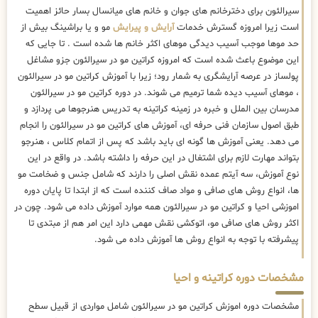
سیرالئون برای دخترخانم های جوان و خانم های میانسال بسار حائز اهمیت
است زیرا امروزه گسترش خدمات
آرایش و پیرایش
مو و یا براشینگ بیش از
حد موها موجب آسیب دیدگی موهای اکثر خانم ها شده است . تا جایی که
این موضوع باعث شده است که امروزه کراتین مو در سیرالئون جزو مشاغل
پولساز در عرصه آرایشگری به شمار رود؛ زیرا با آموزش کراتین مو در سیرالئون
، موهای آسیب دیده شما ترمیم می شوند. در دوره کراتین مو در سیرالئون
مدرسان بین الملل و خبره در زمینه کراتینه به تدریس هنرجوها می پردازد و
طبق اصول سازمان فنی حرفه ای، آموزش های کراتین مو در سیرالئون را انجام
می دهد. یعنی آموزش ها گونه ای باید باشد که پس از اتمام کلاس ، هنرجو
بتواند مهارت لازم برای اشتغال در این حرفه را داشته باشد. در واقع در این
نوع آموزش، سه آیتم عمده نقش اصلی را دارند که شامل جنس و ضخامت مو
ها، انواع روش های صافی و مواد صاف کننده است که از ابتدا تا پایان دوره
اموزشی احیا و کراتین مو در سیرالئون همه موارد آموزش داده می شود. چون در
اکثر روش های صافی مو، اتوکشی نقش مهمی دارد این امر هم از مبتدی تا
پیشرفته با توجه به انواع روش ها آموزش داده می شود.
مشخصات دوره کراتینه و احیا
مشخصات دوره اموزش کراتین مو در سیرالئون شامل مواردی از قبیل سطح