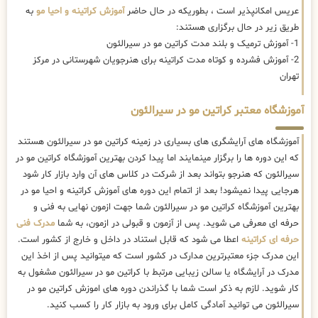
عریس امکانپذیر است ، بطوریکه در حال حاضر
آموزش کراتینه و احیا مو
به
طریق زیر در حال برگزاری هستند:
1- آموزش ترمیک و بلند مدت کراتین مو در سیرالئون
2- آموزش فشرده و کوتاه مدت کراتینه برای هنرجویان شهرستانی در مرکز
تهران
آموزشگاه معتبر کراتین مو در سیرالئون
آموزشگاه های آرایشگری های بسیاری در زمینه کراتین مو در سیرالئون هستند
که این دوره ها را برگزار مینمایند اما پیدا کردن بهترین آموزشگاه کراتین مو در
سیرالئون که هنرجو بتواند بعد از شرکت در کلاس های آن وارد بازار کار شود
هرجایی پیدا نمیشود! بعد از اتمام این دوره های آموزش کراتینه و احیا مو در
بهترین آموزشگاه کراتین مو در سیرالئون شما جهت ازمون نهایی به فنی و
حرفه ای معرفی می شوید. پس از آزمون و قبولی در ازمون، به شما
مدرک فنی
حرفه ای کراتینه
اعطا می شود که قابل استناد در داخل و خارج از کشور است.
این مدرک جزء معتبرترین مدارک در کشور است که میتوانید پس از اخذ این
مدرک در آرایشگاه یا سالن زیبایی مرتبط با کراتین مو در سیرالئون مشغول به
کار شوید. لازم به ذکر است شما با گذراندن دوره های اموزش کراتین مو در
سیرالئون می توانید آمادگی کامل برای ورود به بازار کار را کسب کنید.