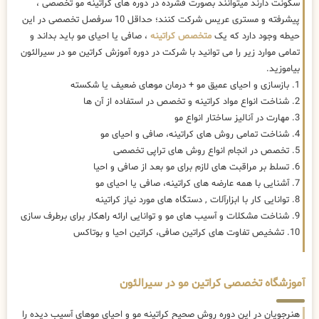
سکونت دارند میتوانند بصورت فشرده در دوره های کراتینه مو تخصصی ،
پیشرفته و مستری عریس شرکت کنند؛ حداقل 10 سرفصل تخصصی در این
حیطه وجود دارد که یک
متخصص کراتینه
، صافی یا احیای مو باید بداند و
تمامی موارد زیر را می توانید با شرکت در دوره آموزش کراتین مو در سیرالئون
بیاموزید.
1. بازسازی و احیای عمیق مو + درمان موهای ضعیف یا شکسته
2. شناخت انواع مواد کراتینه و تخصص در استفاده از آن ها
3. مهارت در آنالیز ساختار انواع مو
4. شناخت تمامی روش های کراتینه، صافی و احیای مو
5. تخصص در انجام انواع روش های تراپی تخصصی
6. تسلط بر مراقبت های لازم برای مو بعد از صافی و احیا
7. آشنایی با همه عارضه های کراتینه، صافی یا احیای مو
8. توانایی کار با ابزارآلات , دستگاه های مورد نیاز کراتینه
9. شناخت مشکلات و آسیب های مو و توانایی ارائه راهکار برای برطرف سازی
10. تشخیص تفاوت های کراتین صافی، کراتین احیا و بوتاکس
آموزشگاه تخصصی کراتین مو در سیرالئون
هنرجویان در این دوره روش صحیح کراتینه مو و احیای موهای آسیب دیده را