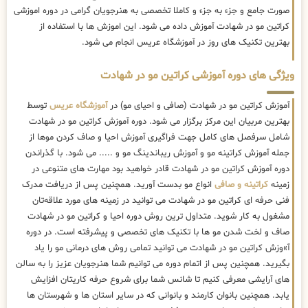
صورت جامع و جزء به جزء و کاملا تخصصی به هنرجویان گرامی در دوره اموزشی
کراتین مو در شهادت آموزش داده می شود. این اموزش ها با استفاده از
بهترین تکنیک های روز در آموزشگاه عریس انجام می شود.
ویژگی های دوره آموزشی کراتین مو در شهادت
آموزش کراتین مو در شهادت (صافی و احیای مو) در
آموزشگاه عریس
توسط
بهترین مربیان این مرکز برگزار می شود. دوره آموزش کراتین مو در شهادت
شامل سرفصل های کامل جهت فراگیری آموزش احیا و صاف کردن موها از
جمله آموزش کراتینه مو و آموزش ریباندینگ مو و ..... می شود. با گذراندن
دوره آموزش کراتین مو در شهادت قادر خواهید بود مهارت های متنوعی در
زمینه
کراتینه و صافی
انواع مو بدست آورید. همچنین پس از دریافت مدرک
فنی حرفه ای کراتین مو در شهادت می توانید در زمینه های مورد علاقه‌تان
مشغول به کار شوید. متداول ترین روش دوره احیا و کراتین مو در شهادت
صاف و لخت شدن مو ها با تکنیک های تخصصی و پیشرفته است. در دوره
آ»وزش کراتین مو در شهادت می توانید تمامی روش های درمانی مو را یاد
بگیرید. همچنین پس از اتمام دوره می توانیم شما هنرجویان عزیز را به سالن
های آرایشی معرفی کنیم تا شانس شما برای شروع حرفه کاریتان افزایش
یابد. همچنین بانوان کارمند و بانوانی که در سایر استان ها و شهرستان ها