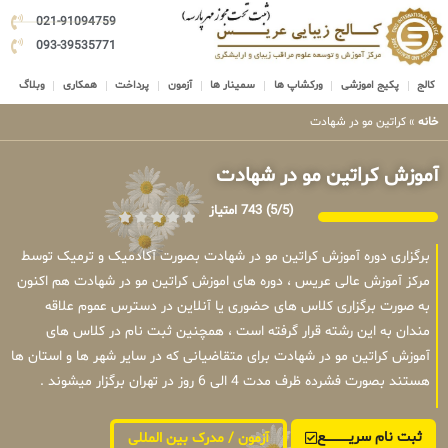
021-91094759
093-39535771
کالج
پکیج اموزشی
ورکشاپ ها
سمینار ها
آزمون
پرداخت
همکاری
وبلاگ
خانه
»
کراتین مو در شهادت
آموزش کراتین مو در شهادت
(5/5)
743 امتیاز
برگزاری دوره آموزش کراتین مو در شهادت بصورت آکادمیک و ترمیک توسط
مرکز آموزش عالی عریس ، دوره های اموزش کراتین مو در شهادت هم اکنون
به صورت برگزاری کلاس های حضوری یا آنلاین در دسترس عموم علاقه
مندان به این رشته قرار گرفته است ، همچنین ثبت نام در کلاس های
آموزش کراتین مو در شهادت برای متقاضیانی که در سایر شهر ها و استان ها
هستند بصورت فشرده ظرف مدت 4 الی 6 روز در تهران برگزار میشوند .
ثبت نام سریــــــــــــع
آزمون / مدرک بین المللی