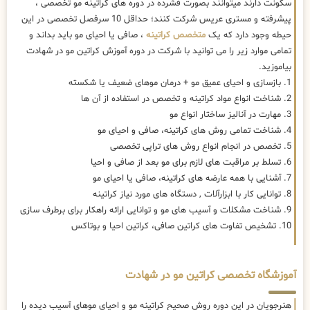
سکونت دارند میتوانند بصورت فشرده در دوره های کراتینه مو تخصصی ،
پیشرفته و مستری عریس شرکت کنند؛ حداقل 10 سرفصل تخصصی در این
حیطه وجود دارد که یک
متخصص کراتینه
، صافی یا احیای مو باید بداند و
تمامی موارد زیر را می توانید با شرکت در دوره آموزش کراتین مو در شهادت
بیاموزید.
1. بازسازی و احیای عمیق مو + درمان موهای ضعیف یا شکسته
2. شناخت انواع مواد کراتینه و تخصص در استفاده از آن ها
3. مهارت در آنالیز ساختار انواع مو
4. شناخت تمامی روش های کراتینه، صافی و احیای مو
5. تخصص در انجام انواع روش های تراپی تخصصی
6. تسلط بر مراقبت های لازم برای مو بعد از صافی و احیا
7. آشنایی با همه عارضه های کراتینه، صافی یا احیای مو
8. توانایی کار با ابزارآلات , دستگاه های مورد نیاز کراتینه
9. شناخت مشکلات و آسیب های مو و توانایی ارائه راهکار برای برطرف سازی
10. تشخیص تفاوت های کراتین صافی، کراتین احیا و بوتاکس
آموزشگاه تخصصی کراتین مو در شهادت
هنرجویان در این دوره روش صحیح کراتینه مو و احیای موهای آسیب دیده را