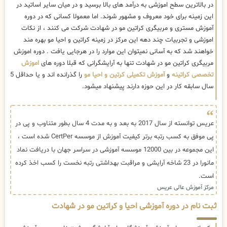
در بالاترین سطح اموزشی به درآمد های بالا برسید و در میان سایر اساتید در
این زمینه برای خود معروف و مشهور شوند. اما معمولا کسانی که در دوره
آموزش مستری و مربیگری کراتین مو در شهادت شرکت می کنند ، از نکات
اموزشی و تجربیات چند دهه این مرکز در زمینه کراتین و احیا مو بهره مند
خواهند شد که به آسانی نمیتوان این موارد را در هرجایی یافت . دوره اموزش
مربیگری کراتین مو در شهادت تنها به آرایشگرانی که قبلا دوره های
اموزش
تخصصی کراتینه
و
آموزش تکمیلی کرتین و احیا مو
را گذرانده اند و یا حداقل 5
سال سابقه کار در این حوزه دارند پیشنهاد میشود.
عریس توانسته از سال 2017 به بعد و به مدت 4 سال بطور متناوب و پی در
پی موفق به کسب رتبه برتر کیفیت آموزش از موسسه CertPer شده است ،
این مجموعه در بین 12000 موسسه آموزشی در سراسر جهان با دریافت نماد
مانورا در 23 شاخه آرایشی و مراقبت بهداشتی رتبه نخست را کسب اخذ کرده
است.
مرکز آموزش عالی عریس
ثبت نام در دوره آموزشی احیا و کراتین مو در شهادت