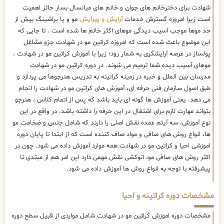
شهادت برای دخترخانم های جوان و خانم های میانسال بسار حائز اهمیت
است زیرا امروزه گسترش خدمات
آرایش و پیرایش
مو و یا براشینگ بیش از
حد موها موجب آسیب دیدگی موهای اکثر خانم ها شده است . تا جایی که
این موضوع باعث شده است که امروزه کراتین مو در شهادت جزو مشاغل
پولساز در عرصه آرایشگری به شمار رود؛ زیرا با آموزش کراتین مو در شهادت ،
موهای آسیب دیده شما ترمیم می شوند. در دوره کراتین مو در شهادت
مدرسان بین الملل و خبره در زمینه کراتینه به تدریس هنرجوها می پردازد و
طبق اصول سازمان فنی حرفه ای، آموزش های کراتین مو در شهادت را انجام
می دهد. یعنی آموزش ها گونه ای باید باشد که پس از اتمام کلاس ، هنرجو
بتواند مهارت لازم برای اشتغال در این حرفه را داشته باشد. در واقع در این
نوع آموزش، سه آیتم عمده نقش اصلی را دارند که شامل جنس و ضخامت مو
ها، انواع روش های صافی و مواد صاف کننده است که از ابتدا تا پایان دوره
اموزشی احیا و کراتین مو در شهادت همه موارد آموزش داده می شود. چون در
اکثر روش های صافی مو، اتوکشی نقش مهمی دارد این امر هم از مبتدی تا
پیشرفته با توجه به انواع روش ها آموزش داده می شود.
مشخصات دوره کراتینه و احیا
مشخصات دوره اموزش کراتین مو در شهادت شامل مواردی از قبیل سطح دوره