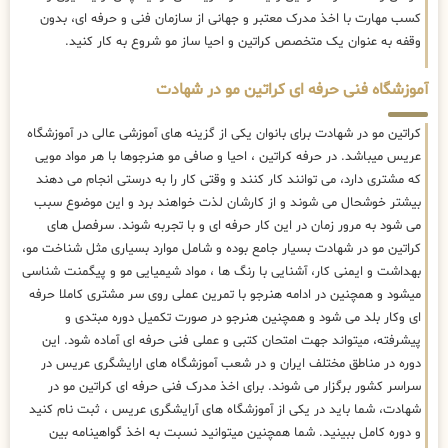
کسب مهارت با اخذ مدرک معتبر و جهانی از سازمان فنی و حرفه ای، بدون
وقفه به عنوان یک متخصص کراتین و احیا ساز مو شروع به کار کنید.
آموزشگاه فنی حرفه ای کراتین مو در شهادت
کراتین مو در شهادت برای بانوان یکی از گزینه های آموزشی عالی در آموزشگاه
عریس میباشد. در حرفه کراتین ، احیا و صافی مو هنرجوها با هر مواد مویی
که مشتری دارد، می توانند کار کنند و وقتی کار را به درستی انجام می دهند
بیشتر خوشحال می شوند و از کارشان لذت خواهند برد و این موضوع سبب
می شود به مرور زمان در این کار حرفه ای و با تجربه شوند. سرفصل های
کراتین مو در شهادت بسیار جامع بوده و شامل موارد بسیاری مثل شناخت مو،
بهداشت و ایمنی کار، آشنایی با رنگ ها ، مواد شیمیایی مو و پیگمنت شناسی
میشود و همچنین در ادامه هنرجو با تمرین عملی روی سر مشتری کاملا حرفه
ای وکار بلد می شود و همچنین هنرجو در صورت تکمیل دوره مبتدی و
پیشرفته، میتواند جهت امتحان کتبی و عملی فنی حرفه ای آماده شود. این
دوره در مناطق مختلف ایران و در شعب آموزشگاه های ارایشگری عریس در
سراسر کشور برگزار می شوند. برای اخذ مدرک فنی حرفه ای کراتین مو در
شهادت، شما باید در یکی از آموزشگاه های آرایشگری عریس ، ثبت نام کنید
و دوره کامل ببینید. شما همچنین میتوانید نسبت به اخذ گواهینامه بین