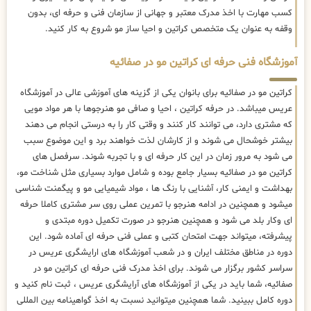
کسب مهارت با اخذ مدرک معتبر و جهانی از سازمان فنی و حرفه ای، بدون
وقفه به عنوان یک متخصص کراتین و احیا ساز مو شروع به کار کنید.
آموزشگاه فنی حرفه ای کراتین مو در صفائیه
کراتین مو در صفائیه برای بانوان یکی از گزینه های آموزشی عالی در آموزشگاه
عریس میباشد. در حرفه کراتین ، احیا و صافی مو هنرجوها با هر مواد مویی
که مشتری دارد، می توانند کار کنند و وقتی کار را به درستی انجام می دهند
بیشتر خوشحال می شوند و از کارشان لذت خواهند برد و این موضوع سبب
می شود به مرور زمان در این کار حرفه ای و با تجربه شوند. سرفصل های
کراتین مو در صفائیه بسیار جامع بوده و شامل موارد بسیاری مثل شناخت مو،
بهداشت و ایمنی کار، آشنایی با رنگ ها ، مواد شیمیایی مو و پیگمنت شناسی
میشود و همچنین در ادامه هنرجو با تمرین عملی روی سر مشتری کاملا حرفه
ای وکار بلد می شود و همچنین هنرجو در صورت تکمیل دوره مبتدی و
پیشرفته، میتواند جهت امتحان کتبی و عملی فنی حرفه ای آماده شود. این
دوره در مناطق مختلف ایران و در شعب آموزشگاه های ارایشگری عریس در
سراسر کشور برگزار می شوند. برای اخذ مدرک فنی حرفه ای کراتین مو در
صفائیه، شما باید در یکی از آموزشگاه های آرایشگری عریس ، ثبت نام کنید و
دوره کامل ببینید. شما همچنین میتوانید نسبت به اخذ گواهینامه بین المللی