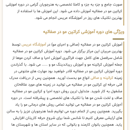
صورت جامع و جزء به جزء و کاملا تخصصی به هنرجویان گرامی در دوره اموزشی
کراتین مو در صفائیه آموزش داده می شود. این اموزش ها با استفاده از
بهترین تکنیک های روز در آموزشگاه عریس انجام می شود.
ویژگی های دوره آموزشی کراتین مو در صفائیه
آموزش کراتین مو در صفائیه (صافی و احیای مو) در
آموزشگاه عریس
توسط
بهترین مربیان این مرکز برگزار می شود. دوره آموزش کراتین مو در صفائیه
شامل سرفصل های کامل جهت فراگیری آموزش احیا و صاف کردن موها از
جمله آموزش کراتینه مو و آموزش ریباندینگ مو و ..... می شود. با گذراندن
دوره آموزش کراتین مو در صفائیه قادر خواهید بود مهارت های متنوعی در
زمینه
کراتینه و صافی
انواع مو بدست آورید. همچنین پس از دریافت مدرک
فنی حرفه ای کراتین مو در صفائیه می توانید در زمینه های مورد علاقه‌تان
مشغول به کار شوید. متداول ترین روش دوره احیا و کراتین مو در صفائیه
صاف و لخت شدن مو ها با تکنیک های تخصصی و پیشرفته است. در دوره
آ»وزش کراتین مو در صفائیه می توانید تمامی روش های درمانی مو را یاد
بگیرید. همچنین پس از اتمام دوره می توانیم شما هنرجویان عزیز را به سالن
های آرایشی معرفی کنیم تا شانس شما برای شروع حرفه کاریتان افزایش
یابد. همچنین بانوان کارمند و بانوانی که در سایر استان ها و شهرستان ها