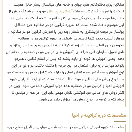
صفائیه برای دخترخانم های جوان و خانم های میانسال بسار حائز اهمیت
است زیرا امروزه گسترش خدمات
آرایش و پیرایش
مو و یا براشینگ بیش از
حد موها موجب آسیب دیدگی موهای اکثر خانم ها شده است . تا جایی که
این موضوع باعث شده است که امروزه کراتین مو در صفائیه جزو مشاغل
پولساز در عرصه آرایشگری به شمار رود؛ زیرا با آموزش کراتین مو در صفائیه ،
موهای آسیب دیده شما ترمیم می شوند. در دوره کراتین مو در صفائیه
مدرسان بین الملل و خبره در زمینه کراتینه به تدریس هنرجوها می پردازد و
طبق اصول سازمان فنی حرفه ای، آموزش های کراتین مو در صفائیه را انجام می
دهد. یعنی آموزش ها گونه ای باید باشد که پس از اتمام کلاس ، هنرجو
بتواند مهارت لازم برای اشتغال در این حرفه را داشته باشد. در واقع در این
نوع آموزش، سه آیتم عمده نقش اصلی را دارند که شامل جنس و ضخامت مو
ها، انواع روش های صافی و مواد صاف کننده است که از ابتدا تا پایان دوره
اموزشی احیا و کراتین مو در صفائیه همه موارد آموزش داده می شود. چون در
اکثر روش های صافی مو، اتوکشی نقش مهمی دارد این امر هم از مبتدی تا
پیشرفته با توجه به انواع روش ها آموزش داده می شود.
مشخصات دوره کراتینه و احیا
مشخصات دوره اموزش کراتین مو در صفائیه شامل مواردی از قبیل سطح دوره