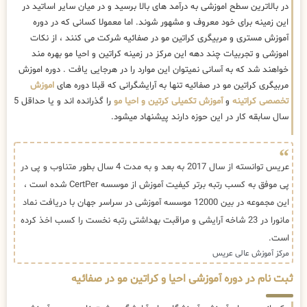
در بالاترین سطح اموزشی به درآمد های بالا برسید و در میان سایر اساتید در
این زمینه برای خود معروف و مشهور شوند. اما معمولا کسانی که در دوره
آموزش مستری و مربیگری کراتین مو در صفائیه شرکت می کنند ، از نکات
اموزشی و تجربیات چند دهه این مرکز در زمینه کراتین و احیا مو بهره مند
خواهند شد که به آسانی نمیتوان این موارد را در هرجایی یافت . دوره اموزش
مربیگری کراتین مو در صفائیه تنها به آرایشگرانی که قبلا دوره های
اموزش
تخصصی کراتینه
و
آموزش تکمیلی کرتین و احیا مو
را گذرانده اند و یا حداقل 5
سال سابقه کار در این حوزه دارند پیشنهاد میشود.
عریس توانسته از سال 2017 به بعد و به مدت 4 سال بطور متناوب و پی در
پی موفق به کسب رتبه برتر کیفیت آموزش از موسسه CertPer شده است ،
این مجموعه در بین 12000 موسسه آموزشی در سراسر جهان با دریافت نماد
مانورا در 23 شاخه آرایشی و مراقبت بهداشتی رتبه نخست را کسب اخذ کرده
است.
مرکز آموزش عالی عریس
ثبت نام در دوره آموزشی احیا و کراتین مو در صفائیه