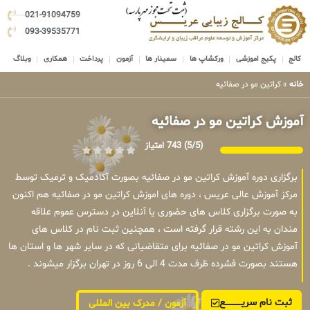
021-91094759
093-39535771
کالج
پکیج اموزشی
ورکشاپ ها
سمینار ها
آزمون
پرداخت
همکاری
وبلاگ
خانه
»
کراتین مو در صفائیه
آموزش کراتین مو در صفائیه
(5/5)
743 امتیاز
برگزاری دوره آموزش کراتین مو در صفائیه بصورت آکادمیک و ترمیک توسط
مرکز آموزش عالی عریس ، دوره های اموزش کراتین مو در صفائیه هم اکنون
به صورت برگزاری کلاس های حضوری یا آنلاین در دسترس عموم علاقه
مندان به این رشته قرار گرفته است ، همچنین ثبت نام در کلاس های
آموزش کراتین مو در صفائیه برای متقاضیانی که در سایر شهر ها و استان ها
هستند بصورت فشرده ظرف مدت 4 الی 6 روز در تهران برگزار میشوند .
ثبت نام سریــــــــــــع
آزمون / مدرک بین المللی