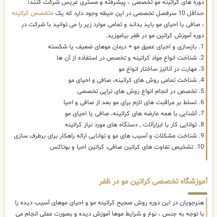
دوره های کراتینه مو تخصصی ، پیشرفته و مستری عریس شرکت کنند؛
حداقل 10 سرفصل تخصصی در این حیطه وجود دارد که یک
متخصص کراتینه
، صافی یا احیای مو باید بداند و تمامی موارد زیر را می توانید با شرکت در
دوره آموزش کراتین مو در ظفر بیاموزید.
1. بازسازی و احیای عمیق مو + درمان موهای ضعیف یا شکسته
2. شناخت انواع مواد کراتینه و تخصص در استفاده از آن ها
3. مهارت در آنالیز ساختار انواع مو
4. شناخت تمامی روش های کراتینه، صافی و احیای مو
5. تخصص در انجام انواع روش های تراپی تخصصی
6. تسلط بر مراقبت های لازم برای مو بعد از صافی و احیا
7. آشنایی با همه عارضه های کراتینه، صافی یا احیای مو
8. توانایی کار با ابزارآلات , دستگاه های مورد نیاز کراتینه
9. شناخت مشکلات و آسیب های مو و توانایی ارائه راهکار برای برطرف سازی
10. تشخیص تفاوت های کراتین صافی، کراتین احیا و بوتاکس
آموزشگاه تخصصی کراتین مو در ظفر
هنرجویان در این دوره روش صحیح کراتینه مو و احیای موهای آسیب دیده را
با توجه به جنس ، نوع و شرایط موها آموزش دیده و بصورت عملی انجام می