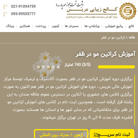
021-91094759
093-39535771
کالج
پکیج اموزشی
ورکشاپ ها
سمینار ها
آزمون
پرداخت
همکاری
وبلاگ
خانه
»
کراتین مو در ظفر
آموزش کراتین مو در ظفر
(5/5)
743 امتیاز
برگزاری دوره آموزش کراتین مو در ظفر بصورت آکادمیک و ترمیک توسط مرکز
آموزش عالی عریس ، دوره های اموزش کراتین مو در ظفر هم اکنون به صورت
برگزاری کلاس های حضوری یا آنلاین در دسترس عموم علاقه مندان به این
رشته قرار گرفته است ، همچنین ثبت نام در کلاس های آموزش کراتین مو
در ظفر برای متقاضیانی که در سایر شهر ها و استان ها هستند بصورت
فشرده ظرف مدت 4 الی 6 روز در تهران برگزار میشوند .
ثبت نام سریــــــــــــع
آزمون / مدرک بین المللی