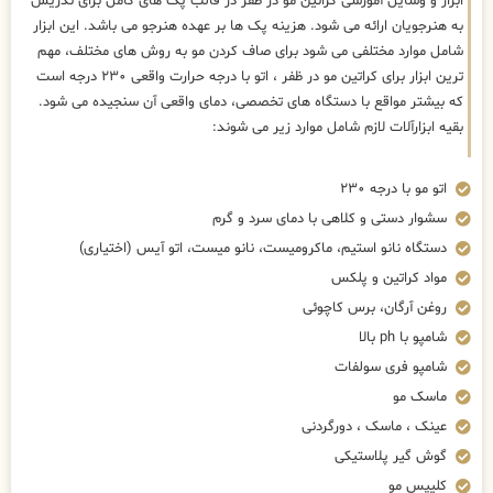
ابزار و وسایل آموزشی کراتین مو در ظفر در قالب پک های کامل برای تدریس
به هنرجویان ارائه می شود. هزینه پک ها بر عهده هنرجو می باشد. این ابزار
شامل موارد مختلفی می شود برای صاف کردن مو به روش های مختلف، مهم
ترین ابزار برای کراتین مو در ظفر ، اتو با درجه حرارت واقعی ۲۳۰ درجه است
که بیشتر مواقع با دستگاه های تخصصی، دمای واقعی آن سنجیده می شود.
بقیه ابزارآلات لازم شامل موارد زیر می شوند:
اتو مو با درجه ۲۳۰
سشوار دستی و کلاهی با دمای سرد و گرم
دستگاه نانو استیم، ماکرومیست، نانو میست، اتو آیس (اختیاری)
مواد کراتین و پلکس
روغن آرگان، برس کاچوئی
شامپو با ph بالا
شامپو فری سولفات
ماسک مو
عینک ، ماسک ، دورگردنی
گوش گیر پلاستیکی
کلیپس مو