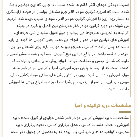
آسیب دیدگی موهای اکثر خانم ها شده است . تا جایی که این موضوع باعث
شده است که امروزه کراتین مو در ظفر جزو مشاغل پولساز در عرصه آرایشگری
به شمار رود؛ زیرا با آموزش کراتین مو در ظفر ، موهای آسیب دیده شما ترمیم
می شوند. در دوره کراتین مو در ظفر مدرسان بین الملل و خبره در زمینه
کراتینه به تدریس هنرجوها می پردازد و طبق اصول سازمان فنی حرفه ای،
آموزش های کراتین مو در ظفر را انجام می دهد. یعنی آموزش ها گونه ای باید
باشد که پس از اتمام کلاس ، هنرجو بتواند مهارت لازم برای اشتغال در این
حرفه را داشته باشد. در واقع در این نوع آموزش، سه آیتم عمده نقش اصلی را
دارند که شامل جنس و ضخامت مو ها، انواع روش های صافی و مواد صاف
کننده است که از ابتدا تا پایان دوره اموزشی احیا و کراتین مو در ظفر همه
موارد آموزش داده می شود. چون در اکثر روش های صافی مو، اتوکشی نقش
مهمی دارد این امر هم از مبتدی تا پیشرفته با توجه به انواع روش ها آموزش
داده می شود.
مشخصات دوره کراتینه و احیا
مشخصات دوره اموزش کراتین مو در ظفر شامل مواردی از قبیل سطح دوره
آموزشی ، تعداد جلسات کلاس ، محل برگزاری کلاس ، نحوه برگزاری دوره ،
مدرس ، گواهینامه های دریافتی و .. بوده که به تفصیل در جدول ذکر شده