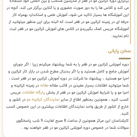
برگزاری دوره کراتین مو در ظفر از مدرسین منتخب و بین المللی خود استفاده
می کند و کلاس ها را به دور صورت حضوری و یا آنلاین برگزار می کند. آنچه در
این آموزشگاه ها بسیار تاکید می شود، آموزش علمی و استاندارد بهمراه کار
حرفه ای در زمینه کراتین مو در ظفر است که البته برای این منظور میتوانید از
آموزشگاه عریس کمک بگیریدو در کلاس های آموزش کراتین مو در ظفر ثبت
نام نمایید.
سخن پایانی
دوره آموزشی کراتین مو در ظفر را به شما پیشنهاد میکینم زیرا : اگر جویای
آموزش جامع و کامل هستید و یا اگر بدنبال مطرح شدن در بازار کار کراتین و
احیا مو هستید ، پیشنهاد ما شرکت در دوره آموزش کراتین مو در ظفر است ،
شما میتوانید اطلاعات بسیار مفیدی در قالب مقاله
مقاله
در زمینه کراتینه و
احیا مو و یا شرایط اموزش کراتین مو در ظفر از بخش
پایگاه اطلاعات
عریس
کسب کنید ، همچنین بمنظور اطلاع از سایر
نمایندگان کراتینه مو
در کشور و
خارج از کشور از طریق واحد نمایندگان اطلاعات بیشتری در این خصوص کسب
کنبد.
کارشناسان این مرکز همچنین از ساعت 8 صبح لغایت 9 شب پاسخگوی
سوالات شما در خصوص دوره آموزشی کراتین مو در ظفر خواهند بود .