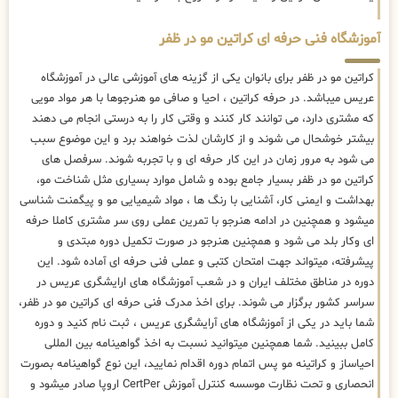
آموزشگاه فنی حرفه ای کراتین مو در ظفر
کراتین مو در ظفر برای بانوان یکی از گزینه های آموزشی عالی در آموزشگاه
عریس میباشد. در حرفه کراتین ، احیا و صافی مو هنرجوها با هر مواد مویی
که مشتری دارد، می توانند کار کنند و وقتی کار را به درستی انجام می دهند
بیشتر خوشحال می شوند و از کارشان لذت خواهند برد و این موضوع سبب
می شود به مرور زمان در این کار حرفه ای و با تجربه شوند. سرفصل های
کراتین مو در ظفر بسیار جامع بوده و شامل موارد بسیاری مثل شناخت مو،
بهداشت و ایمنی کار، آشنایی با رنگ ها ، مواد شیمیایی مو و پیگمنت شناسی
میشود و همچنین در ادامه هنرجو با تمرین عملی روی سر مشتری کاملا حرفه
ای وکار بلد می شود و همچنین هنرجو در صورت تکمیل دوره مبتدی و
پیشرفته، میتواند جهت امتحان کتبی و عملی فنی حرفه ای آماده شود. این
دوره در مناطق مختلف ایران و در شعب آموزشگاه های ارایشگری عریس در
سراسر کشور برگزار می شوند. برای اخذ مدرک فنی حرفه ای کراتین مو در ظفر،
شما باید در یکی از آموزشگاه های آرایشگری عریس ، ثبت نام کنید و دوره
کامل ببینید. شما همچنین میتوانید نسبت به اخذ گواهینامه بین المللی
احیاساز و کراتینه مو پس اتمام دوره اقدام نمایید، این نوع گواهینامه بصورت
انحصاری و تحت نظارت موسسه کنترل آموزش CertPer اروپا صادر میشود و