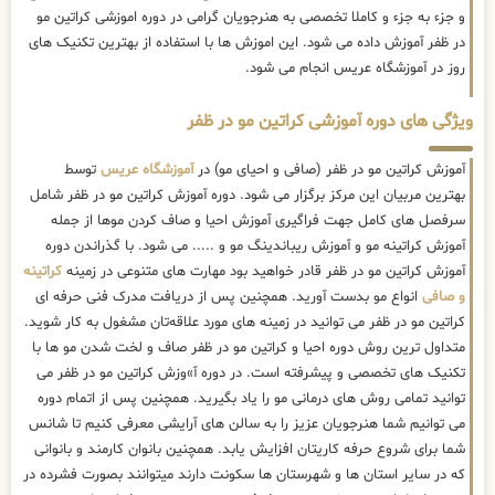
و جزء به جزء و کاملا تخصصی به هنرجویان گرامی در دوره اموزشی کراتین مو
در ظفر آموزش داده می شود. این اموزش ها با استفاده از بهترین تکنیک های
روز در آموزشگاه عریس انجام می شود.
ویژگی های دوره آموزشی کراتین مو در ظفر
آموزش کراتین مو در ظفر (صافی و احیای مو) در
آموزشگاه عریس
توسط
بهترین مربیان این مرکز برگزار می شود. دوره آموزش کراتین مو در ظفر شامل
سرفصل های کامل جهت فراگیری آموزش احیا و صاف کردن موها از جمله
آموزش کراتینه مو و آموزش ریباندینگ مو و ..... می شود. با گذراندن دوره
آموزش کراتین مو در ظفر قادر خواهید بود مهارت های متنوعی در زمینه
کراتینه
و صافی
انواع مو بدست آورید. همچنین پس از دریافت مدرک فنی حرفه ای
کراتین مو در ظفر می توانید در زمینه های مورد علاقه‌تان مشغول به کار شوید.
متداول ترین روش دوره احیا و کراتین مو در ظفر صاف و لخت شدن مو ها با
تکنیک های تخصصی و پیشرفته است. در دوره آ»وزش کراتین مو در ظفر می
توانید تمامی روش های درمانی مو را یاد بگیرید. همچنین پس از اتمام دوره
می توانیم شما هنرجویان عزیز را به سالن های آرایشی معرفی کنیم تا شانس
شما برای شروع حرفه کاریتان افزایش یابد. همچنین بانوان کارمند و بانوانی
که در سایر استان ها و شهرستان ها سکونت دارند میتوانند بصورت فشرده در