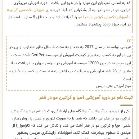
که به آسانی نمیتوان این موارد را در هرجایی یافت . دوره اموزش مربیگری
کراتین مو در ظفر تنها به آرایشگرانی که قبلا دوره های
اموزش تخصصی کراتینه
و
آموزش تکمیلی کرتین و احیا مو
را گذرانده اند و یا حداقل 5 سال سابقه کار
در این حوزه دارند پیشنهاد میشود.
عریس توانسته از سال 2017 به بعد و به مدت 4 سال بطور متناوب و پی در
پی موفق به کسب رتبه برتر کیفیت آموزش از موسسه CertPer شده است ،
این مجموعه در بین 12000 موسسه آموزشی در سراسر جهان با دریافت نماد
مانورا در 23 شاخه آرایشی و مراقبت بهداشتی رتبه نخست را کسب اخذ کرده
است.
مرکز آموزش عالی عریس
ثبت نام در دوره آموزشی احیا و کراتین مو در ظفر
یکی از دوره های آموزشی آموزشگاه های آرایشگری، ثبت نام در دوره آموزش
کراتین مو در ظفر می باشد که شما را به صورت تئوری و عملی با روش های
علمی احیا و کراتین مو در ظفر آشنا می کند و تلاش می کند که کاراموز را از
مبتدی تا سطوح پیشرفته کمک کند. آموزشگاه آرایشگری عریس بمنظور