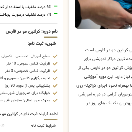
6% درصد تخفیف با استفاده از کد تخفیف 20806
7% درصد تخفیف درصورت پرداخت شهریه با رمزارز
نام دوره: کراتین مو در فارس
شهریه ثبت نام:
ش کراتین مو در فارس است.
سطح آموزش: تخصصی - تکمیلی - 
ه ترین مراکز آموزشی برای
ظرفیت کلاس عمومی: 10 نفر
ش کراتین مو در فارس یکی از
ظرفیت کلاس خصوصی: 3 نفر
از دارد. این دوره آموزشی
نحوه برگزاری کلاس: حضوری و آنل
 بهمراه نحوه اجرای کراتینه روی
پشتیبانی پس از دوره: 90 روز
خوابگاه برای هنرجویان شهرستانی:
رجویان گرامی در دوره اموزشی
مدرک بین المللی: سازمان فنی حرف
بهترین تکنیک های روز در
ادامه فرایند ثبت نام در کراتین مو 
شرایط ثبت نام:
کلا