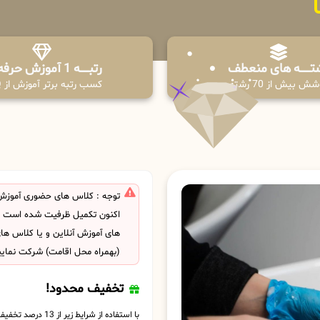
تـــــــه های منعطف
رتبــــــه 1 آموزش حرفه ای
ش بیش از 70 رشته
کسب رتبه برتر آموزش از PPQ
توجه : کلاس های حضوری آموزش 
اکنون تکمیل ظرفیت شده است . ش
های آموزش آنلاین و یا کلاس ها
(بهمراه محل اقامت) شرکت نمایی
تخفیف محدود!
با استفاده از شرایط زیر از 13 درصد تخفیف بهره مند شوید.