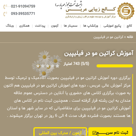
021-91094759
093-39535771
کالج
پکیج اموزشی
ورکشاپ ها
سمینار ها
آزمون
پرداخت
همکاری
وبلاگ
خانه
»
کراتین مو در فیلیپین
آموزش کراتین مو در فیلیپین
(5/5)
743 امتیاز
برگزاری دوره آموزش کراتین مو در فیلیپین بصورت آکادمیک و ترمیک توسط
مرکز آموزش عالی عریس ، دوره های اموزش کراتین مو در فیلیپین هم اکنون
به صورت برگزاری کلاس های حضوری یا آنلاین در دسترس عموم علاقه
مندان به این رشته قرار گرفته است ، همچنین ثبت نام در کلاس های
آموزش کراتین مو در فیلیپین برای متقاضیانی که در سایر شهر ها و استان
ها هستند بصورت فشرده ظرف مدت 4 الی 6 روز در تهران برگزار میشوند .
ثبت نام سریــــــــــــع
آزمون / مدرک بین المللی