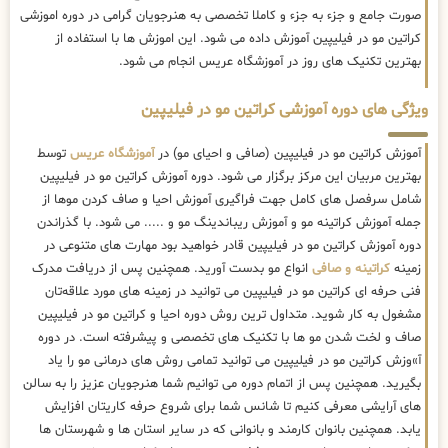
صورت جامع و جزء به جزء و کاملا تخصصی به هنرجویان گرامی در دوره اموزشی
کراتین مو در فیلیپین آموزش داده می شود. این اموزش ها با استفاده از
بهترین تکنیک های روز در آموزشگاه عریس انجام می شود.
ویژگی های دوره آموزشی کراتین مو در فیلیپین
آموزش کراتین مو در فیلیپین (صافی و احیای مو) در
آموزشگاه عریس
توسط
بهترین مربیان این مرکز برگزار می شود. دوره آموزش کراتین مو در فیلیپین
شامل سرفصل های کامل جهت فراگیری آموزش احیا و صاف کردن موها از
جمله آموزش کراتینه مو و آموزش ریباندینگ مو و ..... می شود. با گذراندن
دوره آموزش کراتین مو در فیلیپین قادر خواهید بود مهارت های متنوعی در
زمینه
کراتینه و صافی
انواع مو بدست آورید. همچنین پس از دریافت مدرک
فنی حرفه ای کراتین مو در فیلیپین می توانید در زمینه های مورد علاقه‌تان
مشغول به کار شوید. متداول ترین روش دوره احیا و کراتین مو در فیلیپین
صاف و لخت شدن مو ها با تکنیک های تخصصی و پیشرفته است. در دوره
آ»وزش کراتین مو در فیلیپین می توانید تمامی روش های درمانی مو را یاد
بگیرید. همچنین پس از اتمام دوره می توانیم شما هنرجویان عزیز را به سالن
های آرایشی معرفی کنیم تا شانس شما برای شروع حرفه کاریتان افزایش
یابد. همچنین بانوان کارمند و بانوانی که در سایر استان ها و شهرستان ها