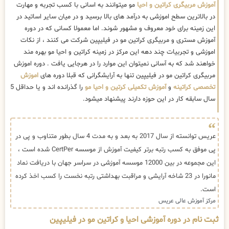
آموزش مربیگری کراتین و احیا
مو میتوانند به اسانی با کسب تجربه و مهارت
در بالاترین سطح اموزشی به درآمد های بالا برسید و در میان سایر اساتید در
این زمینه برای خود معروف و مشهور شوند. اما معمولا کسانی که در دوره
آموزش مستری و مربیگری کراتین مو در فیلیپین شرکت می کنند ، از نکات
اموزشی و تجربیات چند دهه این مرکز در زمینه کراتین و احیا مو بهره مند
خواهند شد که به آسانی نمیتوان این موارد را در هرجایی یافت . دوره اموزش
مربیگری کراتین مو در فیلیپین تنها به آرایشگرانی که قبلا دوره های
اموزش
تخصصی کراتینه
و
آموزش تکمیلی کرتین و احیا مو
را گذرانده اند و یا حداقل 5
سال سابقه کار در این حوزه دارند پیشنهاد میشود.
عریس توانسته از سال 2017 به بعد و به مدت 4 سال بطور متناوب و پی در
پی موفق به کسب رتبه برتر کیفیت آموزش از موسسه CertPer شده است ،
این مجموعه در بین 12000 موسسه آموزشی در سراسر جهان با دریافت نماد
مانورا در 23 شاخه آرایشی و مراقبت بهداشتی رتبه نخست را کسب اخذ کرده
است.
مرکز آموزش عالی عریس
ثبت نام در دوره آموزشی احیا و کراتین مو در فیلیپین