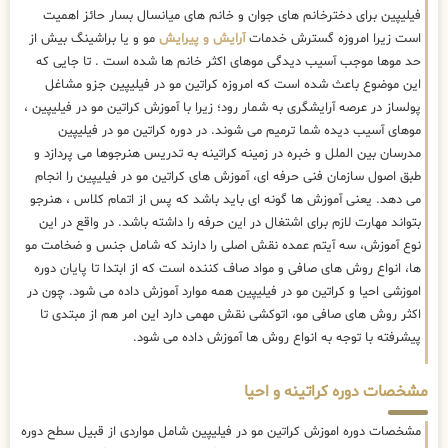
فیلیپین برای دخترخانم های جوان و خانم های میانسال بسار حائز اهمیت
است زیرا امروزه گسترش خدمات
آرایش و پیرایش
مو و یا براشینگ بیش از
حد موها موجب آسیب دیدگی موهای اکثر خانم ها شده است . تا جایی که
این موضوع باعث شده است که امروزه کراتین مو در فیلیپین جزو مشاغل
پولساز در عرصه آرایشگری به شمار رود؛ زیرا با آموزش کراتین مو در فیلیپین ،
موهای آسیب دیده شما ترمیم می شوند. در دوره کراتین مو در فیلیپین
مدرسان بین الملل و خبره در زمینه کراتینه به تدریس هنرجوها می پردازد و
طبق اصول سازمان فنی حرفه ای، آموزش های کراتین مو در فیلیپین را انجام
می دهد. یعنی آموزش ها گونه ای باید باشد که پس از اتمام کلاس ، هنرجو
بتواند مهارت لازم برای اشتغال در این حرفه را داشته باشد. در واقع در این
نوع آموزش، سه آیتم عمده نقش اصلی را دارند که شامل جنس و ضخامت مو
ها، انواع روش های صافی و مواد صاف کننده است که از ابتدا تا پایان دوره
اموزشی احیا و کراتین مو در فیلیپین همه موارد آموزش داده می شود. چون در
اکثر روش های صافی مو، اتوکشی نقش مهمی دارد این امر هم از مبتدی تا
پیشرفته با توجه به انواع روش ها آموزش داده می شود.
مشخصات دوره کراتینه و احیا
مشخصات دوره اموزش کراتین مو در فیلیپین شامل مواردی از قبیل سطح دوره