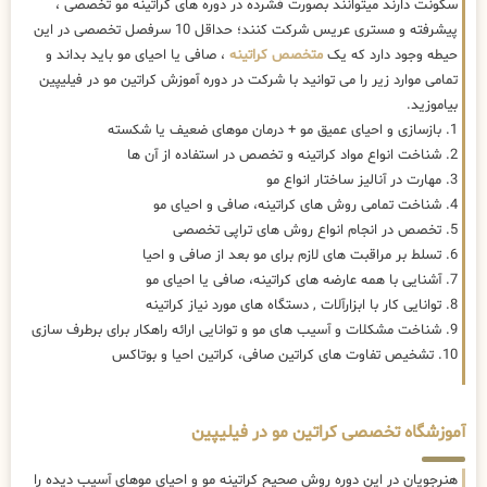
سکونت دارند میتوانند بصورت فشرده در دوره های کراتینه مو تخصصی ،
پیشرفته و مستری عریس شرکت کنند؛ حداقل 10 سرفصل تخصصی در این
حیطه وجود دارد که یک
متخصص کراتینه
، صافی یا احیای مو باید بداند و
تمامی موارد زیر را می توانید با شرکت در دوره آموزش کراتین مو در فیلیپین
بیاموزید.
1. بازسازی و احیای عمیق مو + درمان موهای ضعیف یا شکسته
2. شناخت انواع مواد کراتینه و تخصص در استفاده از آن ها
3. مهارت در آنالیز ساختار انواع مو
4. شناخت تمامی روش های کراتینه، صافی و احیای مو
5. تخصص در انجام انواع روش های تراپی تخصصی
6. تسلط بر مراقبت های لازم برای مو بعد از صافی و احیا
7. آشنایی با همه عارضه های کراتینه، صافی یا احیای مو
8. توانایی کار با ابزارآلات , دستگاه های مورد نیاز کراتینه
9. شناخت مشکلات و آسیب های مو و توانایی ارائه راهکار برای برطرف سازی
10. تشخیص تفاوت های کراتین صافی، کراتین احیا و بوتاکس
آموزشگاه تخصصی کراتین مو در فیلیپین
هنرجویان در این دوره روش صحیح کراتینه مو و احیای موهای آسیب دیده را