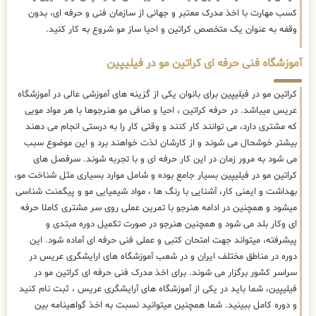
کسب مهارت با اخذ مدرک معتبر و جهانی از سازمان فنی و حرفه ای، بدون
وقفه به عنوان یک متخصص کراتین و احیا ساز مو شروع به کار کنید.
آموزشگاه فنی حرفه ای کراتین مو در فیلیپین
کراتین مو در فیلیپین برای بانوان یکی از گزینه های آموزشی عالی در آموزشگاه
عریس میباشد. در حرفه کراتین ، احیا و صافی مو هنرجوها با هر مواد مویی
که مشتری دارد، می توانند کار کنند و وقتی کار را به درستی انجام می دهند
بیشتر خوشحال می شوند و از کارشان لذت خواهند برد و این موضوع سبب
می شود به مرور زمان در این کار حرفه ای و با تجربه شوند. سرفصل های
کراتین مو در فیلیپین بسیار جامع بوده و شامل موارد بسیاری مثل شناخت مو،
بهداشت و ایمنی کار، آشنایی با رنگ ها ، مواد شیمیایی مو و پیگمنت شناسی
میشود و همچنین در ادامه هنرجو با تمرین عملی روی سر مشتری کاملا حرفه
ای وکار بلد می شود و همچنین هنرجو در صورت تکمیل دوره مبتدی و
پیشرفته، میتواند جهت امتحان کتبی و عملی فنی حرفه ای آماده شود. این
دوره در مناطق مختلف ایران و در شعب آموزشگاه های ارایشگری عریس در
سراسر کشور برگزار می شوند. برای اخذ مدرک فنی حرفه ای کراتین مو در
فیلیپین، شما باید در یکی از آموزشگاه های آرایشگری عریس ، ثبت نام کنید
و دوره کامل ببینید. شما همچنین میتوانید نسبت به اخذ گواهینامه بین