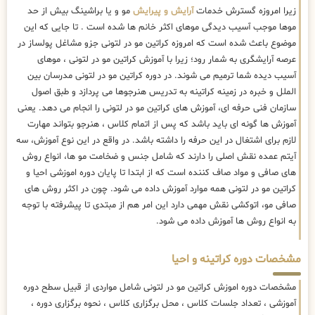
زیرا امروزه گسترش خدمات
آرایش و پیرایش
مو و یا براشینگ بیش از حد
موها موجب آسیب دیدگی موهای اکثر خانم ها شده است . تا جایی که این
موضوع باعث شده است که امروزه کراتین مو در لتونی جزو مشاغل پولساز در
عرصه آرایشگری به شمار رود؛ زیرا با آموزش کراتین مو در لتونی ، موهای
آسیب دیده شما ترمیم می شوند. در دوره کراتین مو در لتونی مدرسان بین
الملل و خبره در زمینه کراتینه به تدریس هنرجوها می پردازد و طبق اصول
سازمان فنی حرفه ای، آموزش های کراتین مو در لتونی را انجام می دهد. یعنی
آموزش ها گونه ای باید باشد که پس از اتمام کلاس ، هنرجو بتواند مهارت
لازم برای اشتغال در این حرفه را داشته باشد. در واقع در این نوع آموزش، سه
آیتم عمده نقش اصلی را دارند که شامل جنس و ضخامت مو ها، انواع روش
های صافی و مواد صاف کننده است که از ابتدا تا پایان دوره اموزشی احیا و
کراتین مو در لتونی همه موارد آموزش داده می شود. چون در اکثر روش های
صافی مو، اتوکشی نقش مهمی دارد این امر هم از مبتدی تا پیشرفته با توجه
به انواع روش ها آموزش داده می شود.
مشخصات دوره کراتینه و احیا
مشخصات دوره اموزش کراتین مو در لتونی شامل مواردی از قبیل سطح دوره
آموزشی ، تعداد جلسات کلاس ، محل برگزاری کلاس ، نحوه برگزاری دوره ،