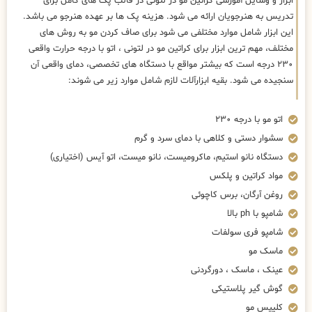
ابزار و وسایل آموزشی کراتین مو در لتونی در قالب پک های کامل برای
تدریس به هنرجویان ارائه می شود. هزینه پک ها بر عهده هنرجو می باشد.
این ابزار شامل موارد مختلفی می شود برای صاف کردن مو به روش های
مختلف، مهم ترین ابزار برای کراتین مو در لتونی ، اتو با درجه حرارت واقعی
۲۳۰ درجه است که بیشتر مواقع با دستگاه های تخصصی، دمای واقعی آن
سنجیده می شود. بقیه ابزارآلات لازم شامل موارد زیر می شوند:
اتو مو با درجه ۲۳۰
سشوار دستی و کلاهی با دمای سرد و گرم
دستگاه نانو استیم، ماکرومیست، نانو میست، اتو آیس (اختیاری)
مواد کراتین و پلکس
روغن آرگان، برس کاچوئی
شامپو با ph بالا
شامپو فری سولفات
ماسک مو
عینک ، ماسک ، دورگردنی
گوش گیر پلاستیکی
کلیپس مو