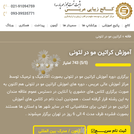
021-91094759
093-39535771
کالج
پکیج اموزشی
ورکشاپ ها
سمینار ها
آزمون
پرداخت
همکاری
وبلاگ
خانه
»
کراتین مو در لتونی
آموزش کراتین مو در لتونی
(5/5)
743 امتیاز
برگزاری دوره آموزش کراتین مو در لتونی بصورت آکادمیک و ترمیک توسط
مرکز آموزش عالی عریس ، دوره های اموزش کراتین مو در لتونی هم اکنون به
صورت برگزاری کلاس های حضوری یا آنلاین در دسترس عموم علاقه مندان
به این رشته قرار گرفته است ، همچنین ثبت نام در کلاس های آموزش
کراتین مو در لتونی برای متقاضیانی که در سایر شهر ها و استان ها هستند
بصورت فشرده ظرف مدت 4 الی 6 روز در تهران برگزار میشوند .
ثبت نام سریــــــــــــع
آزمون / مدرک بین المللی