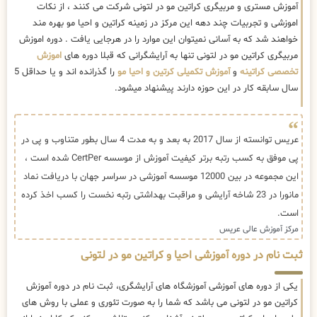
آموزش مستری و مربیگری کراتین مو در لتونی شرکت می کنند ، از نکات
اموزشی و تجربیات چند دهه این مرکز در زمینه کراتین و احیا مو بهره مند
خواهند شد که به آسانی نمیتوان این موارد را در هرجایی یافت . دوره اموزش
مربیگری کراتین مو در لتونی تنها به آرایشگرانی که قبلا دوره های
اموزش
تخصصی کراتینه
و
آموزش تکمیلی کرتین و احیا مو
را گذرانده اند و یا حداقل 5
سال سابقه کار در این حوزه دارند پیشنهاد میشود.
عریس توانسته از سال 2017 به بعد و به مدت 4 سال بطور متناوب و پی در
پی موفق به کسب رتبه برتر کیفیت آموزش از موسسه CertPer شده است ،
این مجموعه در بین 12000 موسسه آموزشی در سراسر جهان با دریافت نماد
مانورا در 23 شاخه آرایشی و مراقبت بهداشتی رتبه نخست را کسب اخذ کرده
است.
مرکز آموزش عالی عریس
ثبت نام در دوره آموزشی احیا و کراتین مو در لتونی
یکی از دوره های آموزشی آموزشگاه های آرایشگری، ثبت نام در دوره آموزش
کراتین مو در لتونی می باشد که شما را به صورت تئوری و عملی با روش های