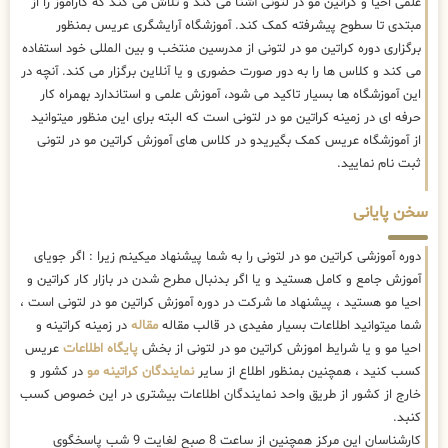
علمی احیا و کراتین مو در لتونی آشنا می کند و تلاش می کند که کاراموز را از
مبتدی تا سطوح پیشرفته کمک کند. آموزشگاه آرایشگری عریس بمنظور
برگزاری دوره کراتین مو در لتونی از مدرسین منتخب و بین المللی خود استفاده
می کند و کلاس ها را به دور صورت حضوری و یا آنلاین برگزار می کند. آنچه در
این آموزشگاه ها بسیار تاکید می شود، آموزش علمی و استاندارد بهمراه کار
حرفه ای در زمینه کراتین مو در لتونی است که البته برای این منظور میتوانید
از آموزشگاه عریس کمک بگیریدو در کلاس های آموزش کراتین مو در لتونی
ثبت نام نمایید.
سخن پایانی
دوره آموزشی کراتین مو در لتونی را به شما پیشنهاد میکینم زیرا : اگر جویای
آموزش جامع و کامل هستید و یا اگر بدنبال مطرح شدن در بازار کار کراتین و
احیا مو هستید ، پیشنهاد ما شرکت در دوره آموزش کراتین مو در لتونی است ،
شما میتوانید اطلاعات بسیار مفیدی در قالب مقاله
مقاله
در زمینه کراتینه و
احیا مو و یا شرایط اموزش کراتین مو در لتونی از بخش
پایگاه اطلاعات
عریس
کسب کنید ، همچنین بمنظور اطلاع از سایر
نمایندگان کراتینه مو
در کشور و
خارج از کشور از طریق واحد نمایندگان اطلاعات بیشتری در این خصوص کسب
کنبد.
کارشناسان این مرکز همچنین از ساعت 8 صبح لغایت 9 شب پاسخگوی