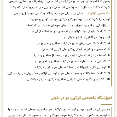
بصورت فشرده در دوره های کراتینه مو تخصصی ، پیشرفته و مستری عریس
شرکت کنند؛ حداقل 10 سرفصل تخصصی در این حیطه وجود دارد که یک
متخصص کراتینه
، صافی یا احیای مو باید بداند و تمامی موارد زیر را می
توانید با شرکت در دوره آموزش کراتین مو در لتونی بیاموزید.
1. بازسازی و احیای عمیق مو + درمان موهای ضعیف یا شکسته
2. شناخت انواع مواد کراتینه و تخصص در استفاده از آن ها
3. مهارت در آنالیز ساختار انواع مو
4. شناخت تمامی روش های کراتینه، صافی و احیای مو
5. تخصص در انجام انواع روش های تراپی تخصصی
6. تسلط بر مراقبت های لازم برای مو بعد از صافی و احیا
7. آشنایی با همه عارضه های کراتینه، صافی یا احیای مو
8. توانایی کار با ابزارآلات , دستگاه های مورد نیاز کراتینه
9. شناخت مشکلات و آسیب های مو و توانایی ارائه راهکار برای برطرف سازی
10. تشخیص تفاوت های کراتین صافی، کراتین احیا و بوتاکس
آموزشگاه تخصصی کراتین مو در لتونی
هنرجویان در این دوره روش صحیح کراتینه مو و احیای موهای آسیب دیده را
با توجه به جنس ، نوع و شرایط موها آموزش دیده و بصورت عملی انجام می