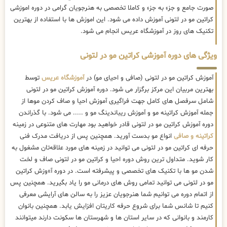
صورت جامع و جزء به جزء و کاملا تخصصی به هنرجویان گرامی در دوره اموزشی
کراتین مو در لتونی آموزش داده می شود. این اموزش ها با استفاده از بهترین
تکنیک های روز در آموزشگاه عریس انجام می شود.
ویژگی های دوره آموزشی کراتین مو در لتونی
آموزش کراتین مو در لتونی (صافی و احیای مو) در
آموزشگاه عریس
توسط
بهترین مربیان این مرکز برگزار می شود. دوره آموزش کراتین مو در لتونی
شامل سرفصل های کامل جهت فراگیری آموزش احیا و صاف کردن موها از
جمله آموزش کراتینه مو و آموزش ریباندینگ مو و ..... می شود. با گذراندن
دوره آموزش کراتین مو در لتونی قادر خواهید بود مهارت های متنوعی در زمینه
کراتینه و صافی
انواع مو بدست آورید. همچنین پس از دریافت مدرک فنی
حرفه ای کراتین مو در لتونی می توانید در زمینه های مورد علاقه‌تان مشغول به
کار شوید. متداول ترین روش دوره احیا و کراتین مو در لتونی صاف و لخت
شدن مو ها با تکنیک های تخصصی و پیشرفته است. در دوره آ»وزش کراتین
مو در لتونی می توانید تمامی روش های درمانی مو را یاد بگیرید. همچنین پس
از اتمام دوره می توانیم شما هنرجویان عزیز را به سالن های آرایشی معرفی
کنیم تا شانس شما برای شروع حرفه کاریتان افزایش یابد. همچنین بانوان
کارمند و بانوانی که در سایر استان ها و شهرستان ها سکونت دارند میتوانند