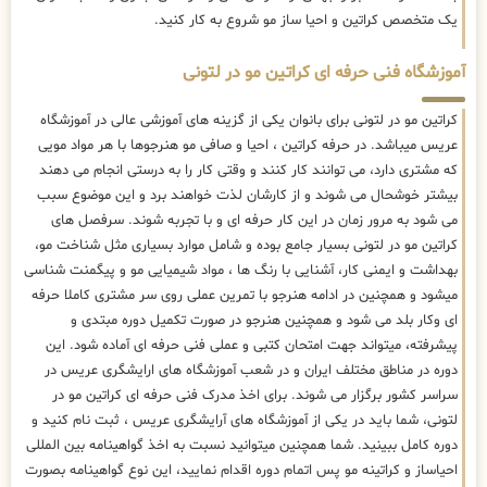
یک متخصص کراتین و احیا ساز مو شروع به کار کنید.
آموزشگاه فنی حرفه ای کراتین مو در لتونی
کراتین مو در لتونی برای بانوان یکی از گزینه های آموزشی عالی در آموزشگاه
عریس میباشد. در حرفه کراتین ، احیا و صافی مو هنرجوها با هر مواد مویی
که مشتری دارد، می توانند کار کنند و وقتی کار را به درستی انجام می دهند
بیشتر خوشحال می شوند و از کارشان لذت خواهند برد و این موضوع سبب
می شود به مرور زمان در این کار حرفه ای و با تجربه شوند. سرفصل های
کراتین مو در لتونی بسیار جامع بوده و شامل موارد بسیاری مثل شناخت مو،
بهداشت و ایمنی کار، آشنایی با رنگ ها ، مواد شیمیایی مو و پیگمنت شناسی
میشود و همچنین در ادامه هنرجو با تمرین عملی روی سر مشتری کاملا حرفه
ای وکار بلد می شود و همچنین هنرجو در صورت تکمیل دوره مبتدی و
پیشرفته، میتواند جهت امتحان کتبی و عملی فنی حرفه ای آماده شود. این
دوره در مناطق مختلف ایران و در شعب آموزشگاه های ارایشگری عریس در
سراسر کشور برگزار می شوند. برای اخذ مدرک فنی حرفه ای کراتین مو در
لتونی، شما باید در یکی از آموزشگاه های آرایشگری عریس ، ثبت نام کنید و
دوره کامل ببینید. شما همچنین میتوانید نسبت به اخذ گواهینامه بین المللی
احیاساز و کراتینه مو پس اتمام دوره اقدام نمایید، این نوع گواهینامه بصورت