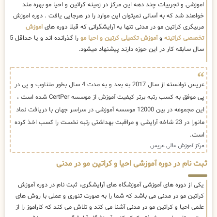
اموزشی و تجربیات چند دهه این مرکز در زمینه کراتین و احیا مو بهره مند
خواهند شد که به آسانی نمیتوان این موارد را در هرجایی یافت . دوره اموزش
مربیگری کراتین مو در مدنی تنها به آرایشگرانی که قبلا دوره های
اموزش
تخصصی کراتینه
و
آموزش تکمیلی کرتین و احیا مو
را گذرانده اند و یا حداقل 5
سال سابقه کار در این حوزه دارند پیشنهاد میشود.
عریس توانسته از سال 2017 به بعد و به مدت 4 سال بطور متناوب و پی در
پی موفق به کسب رتبه برتر کیفیت آموزش از موسسه CertPer شده است ،
این مجموعه در بین 12000 موسسه آموزشی در سراسر جهان با دریافت نماد
مانورا در 23 شاخه آرایشی و مراقبت بهداشتی رتبه نخست را کسب اخذ کرده
است.
مرکز آموزش عالی عریس
ثبت نام در دوره آموزشی احیا و کراتین مو در مدنی
یکی از دوره های آموزشی آموزشگاه های آرایشگری، ثبت نام در دوره آموزش
کراتین مو در مدنی می باشد که شما را به صورت تئوری و عملی با روش های
علمی احیا و کراتین مو در مدنی آشنا می کند و تلاش می کند که کاراموز را از