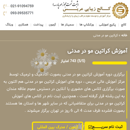
021-91094759
093-39535771
کالج
پکیج اموزشی
ورکشاپ ها
سمینار ها
آزمون
پرداخت
همکاری
وبلاگ
خانه
»
کراتین مو در مدنی
آموزش کراتین مو در مدنی
(5/5)
743 امتیاز
برگزاری دوره آموزش کراتین مو در مدنی بصورت آکادمیک و ترمیک توسط
مرکز آموزش عالی عریس ، دوره های اموزش کراتین مو در مدنی هم اکنون به
صورت برگزاری کلاس های حضوری یا آنلاین در دسترس عموم علاقه مندان
به این رشته قرار گرفته است ، همچنین ثبت نام در کلاس های آموزش
کراتین مو در مدنی برای متقاضیانی که در سایر شهر ها و استان ها هستند
بصورت فشرده ظرف مدت 4 الی 6 روز در تهران برگزار میشوند .
ثبت نام سریــــــــــــع
آزمون / مدرک بین المللی