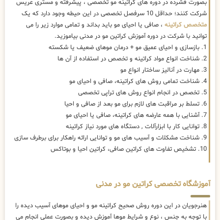
بصورت فشرده در دوره های کراتینه مو تخصصی ، پیشرفته و مستری عریس
شرکت کنند؛ حداقل 10 سرفصل تخصصی در این حیطه وجود دارد که یک
متخصص کراتینه
، صافی یا احیای مو باید بداند و تمامی موارد زیر را می
توانید با شرکت در دوره آموزش کراتین مو در مدنی بیاموزید.
1. بازسازی و احیای عمیق مو + درمان موهای ضعیف یا شکسته
2. شناخت انواع مواد کراتینه و تخصص در استفاده از آن ها
3. مهارت در آنالیز ساختار انواع مو
4. شناخت تمامی روش های کراتینه، صافی و احیای مو
5. تخصص در انجام انواع روش های تراپی تخصصی
6. تسلط بر مراقبت های لازم برای مو بعد از صافی و احیا
7. آشنایی با همه عارضه های کراتینه، صافی یا احیای مو
8. توانایی کار با ابزارآلات , دستگاه های مورد نیاز کراتینه
9. شناخت مشکلات و آسیب های مو و توانایی ارائه راهکار برای برطرف سازی
10. تشخیص تفاوت های کراتین صافی، کراتین احیا و بوتاکس
آموزشگاه تخصصی کراتین مو در مدنی
هنرجویان در این دوره روش صحیح کراتینه مو و احیای موهای آسیب دیده را
با توجه به جنس ، نوع و شرایط موها آموزش دیده و بصورت عملی انجام می