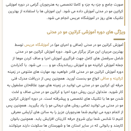
صورت جامع و جزء به جزء و کاملا تخصصی به هنرجویان گرامی در دوره اموزشی
کراتین مو در مدنی آموزش داده می شود. این اموزش ها با استفاده از بهترین
تکنیک های روز در آموزشگاه عریس انجام می شود.
ویژگی های دوره آموزشی کراتین مو در مدنی
آموزش کراتین مو در مدنی (صافی و احیای مو) در
آموزشگاه عریس
توسط
بهترین مربیان این مرکز برگزار می شود. دوره آموزش کراتین مو در مدنی
شامل سرفصل های کامل جهت فراگیری آموزش احیا و صاف کردن موها از
جمله آموزش کراتینه مو و آموزش ریباندینگ مو و ..... می شود. با گذراندن
دوره آموزش کراتین مو در مدنی قادر خواهید بود مهارت های متنوعی در زمینه
کراتینه و صافی
انواع مو بدست آورید. همچنین پس از دریافت مدرک فنی
حرفه ای کراتین مو در مدنی می توانید در زمینه های مورد علاقه‌تان مشغول به
کار شوید. متداول ترین روش دوره احیا و کراتین مو در مدنی صاف و لخت
شدن مو ها با تکنیک های تخصصی و پیشرفته است. در دوره آ»وزش کراتین
مو در مدنی می توانید تمامی روش های درمانی مو را یاد بگیرید. همچنین پس
از اتمام دوره می توانیم شما هنرجویان عزیز را به سالن های آرایشی معرفی
کنیم تا شانس شما برای شروع حرفه کاریتان افزایش یابد. همچنین بانوان
کارمند و بانوانی که در سایر استان ها و شهرستان ها سکونت دارند میتوانند