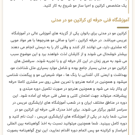
یک متخصص کراتین و احیا ساز مو شروع به کار کنید.
آموزشگاه فنی حرفه ای کراتین مو در مدنی
کراتین مو در مدنی برای بانوان یکی از گزینه های آموزشی عالی در آموزشگاه
عریس میباشد. در حرفه کراتین ، احیا و صافی مو هنرجوها با هر مواد مویی
که مشتری دارد، می توانند کار کنند و وقتی کار را به درستی انجام می دهند
بیشتر خوشحال می شوند و از کارشان لذت خواهند برد و این موضوع سبب
می شود به مرور زمان در این کار حرفه ای و با تجربه شوند. سرفصل های
کراتین مو در مدنی بسیار جامع بوده و شامل موارد بسیاری مثل شناخت مو،
بهداشت و ایمنی کار، آشنایی با رنگ ها ، مواد شیمیایی مو و پیگمنت شناسی
میشود و همچنین در ادامه هنرجو با تمرین عملی روی سر مشتری کاملا حرفه
ای وکار بلد می شود و همچنین هنرجو در صورت تکمیل دوره مبتدی و
پیشرفته، میتواند جهت امتحان کتبی و عملی فنی حرفه ای آماده شود. این
دوره در مناطق مختلف ایران و در شعب آموزشگاه های ارایشگری عریس در
سراسر کشور برگزار می شوند. برای اخذ مدرک فنی حرفه ای کراتین مو در
مدنی، شما باید در یکی از آموزشگاه های آرایشگری عریس ، ثبت نام کنید و
دوره کامل ببینید. شما همچنین میتوانید نسبت به اخذ گواهینامه بین المللی
احیاساز و کراتینه مو پس اتمام دوره اقدام نمایید، این نوع گواهینامه بصورت