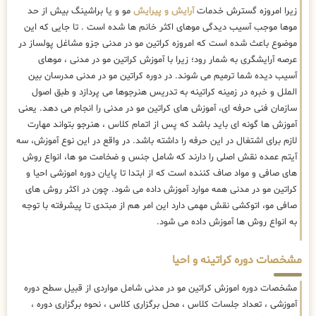
زیرا امروزه گسترش خدمات
آرایش و پیرایش
مو و یا براشینگ بیش از حد
موها موجب آسیب دیدگی موهای اکثر خانم ها شده است . تا جایی که این
موضوع باعث شده است که امروزه کراتین مو در مدنی جزو مشاغل پولساز در
عرصه آرایشگری به شمار رود؛ زیرا با آموزش کراتین مو در مدنی ، موهای
آسیب دیده شما ترمیم می شوند. در دوره کراتین مو در مدنی مدرسان بین
الملل و خبره در زمینه کراتینه به تدریس هنرجوها می پردازد و طبق اصول
سازمان فنی حرفه ای، آموزش های کراتین مو در مدنی را انجام می دهد. یعنی
آموزش ها گونه ای باید باشد که پس از اتمام کلاس ، هنرجو بتواند مهارت
لازم برای اشتغال در این حرفه را داشته باشد. در واقع در این نوع آموزش، سه
آیتم عمده نقش اصلی را دارند که شامل جنس و ضخامت مو ها، انواع روش
های صافی و مواد صاف کننده است که از ابتدا تا پایان دوره اموزشی احیا و
کراتین مو در مدنی همه موارد آموزش داده می شود. چون در اکثر روش های
صافی مو، اتوکشی نقش مهمی دارد این امر هم از مبتدی تا پیشرفته با توجه
به انواع روش ها آموزش داده می شود.
مشخصات دوره کراتینه و احیا
مشخصات دوره اموزش کراتین مو در مدنی شامل مواردی از قبیل سطح دوره
آموزشی ، تعداد جلسات کلاس ، محل برگزاری کلاس ، نحوه برگزاری دوره ،