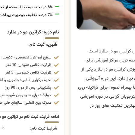
6% درصد تخفیف با استفاده از کد تخفیف 20806
7% درصد تخفیف درصورت پرداخت شهریه با رمزارز
نام دوره: کراتین مو در ملارد
شهریه ثبت نام:
 کراتین مو در ملارد است.
سطح آموزش: تخصصی - تکمیلی - 
ه ترین مراکز آموزشی برای
ظرفیت کلاس عمومی: 10 نفر
 کراتین مو در ملارد یکی از
ظرفیت کلاس خصوصی: 3 نفر
از دارد. این دوره آموزشی
نحوه برگزاری کلاس: حضوری و آنل
 بهمراه نحوه اجرای کراتینه روی
پشتیبانی پس از دوره: 90 روز
خوابگاه برای هنرجویان شهرستانی:
رجویان گرامی در دوره اموزشی
مدرک بین المللی: سازمان فنی حرف
بهترین تکنیک های روز در
ادامه فرایند ثبت نام در کراتین مو د
شرایط ثبت نام:
کلا