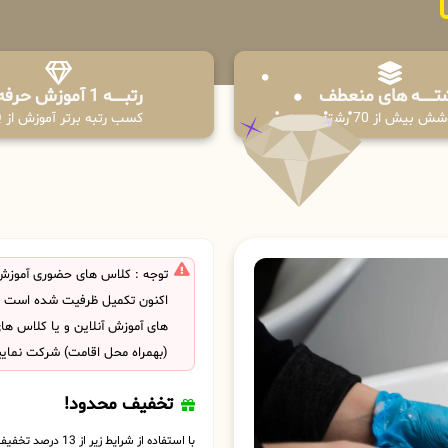
تـــــــه های منعطف
رتبــــــه 1 آموزش حرفه ای
ش بیش از 70 رشته
کسب رتبه برتر آموزش از PPQ
توجه : کلاس های حضوری آموزش ک
اکنون تکمیل ظرفیت شده است . ش
های آموزش آنلاین و یا کلاس ها
(بهمراه محل اقامت) شرکت نمایی
تخفیف محدود!
با استفاده از شرایط زیر از 13 درصد تخفیف بهره مند شوید.