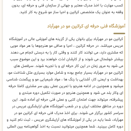
کسب مهارت با اخذ مدرک معتبر و جهانی از سازمان فنی و حرفه ای، بدون
وقفه به عنوان یک متخصص کراتین و احیا ساز مو شروع به کار کنید.
آموزشگاه فنی حرفه ای کراتین مو در مهرآباد
کراتین مو در مهرآباد برای بانوان یکی از گزینه های آموزشی عالی در آموزشگاه
عریس میباشد. در حرفه کراتین ، احیا و صافی مو هنرجوها با هر مواد مویی
که مشتری دارد، می توانند کار کنند و وقتی کار را به درستی انجام می دهند
بیشتر خوشحال می شوند و از کارشان لذت خواهند برد و این موضوع سبب
می شود به مرور زمان در این کار حرفه ای و با تجربه شوند. سرفصل های
کراتین مو در مهرآباد بسیار جامع بوده و شامل موارد بسیاری مثل شناخت مو،
بهداشت و ایمنی کار، آشنایی با رنگ ها ، مواد شیمیایی مو و پیگمنت شناسی
میشود و همچنین در ادامه هنرجو با تمرین عملی روی سر مشتری کاملا حرفه
ای وکار بلد می شود و همچنین هنرجو در صورت تکمیل دوره مبتدی و
پیشرفته، میتواند جهت امتحان کتبی و عملی فنی حرفه ای آماده شود. این
دوره در مناطق مختلف ایران و در شعب آموزشگاه های ارایشگری عریس در
سراسر کشور برگزار می شوند. برای اخذ مدرک فنی حرفه ای کراتین مو در
مهرآباد، شما باید در یکی از آموزشگاه های آرایشگری عریس ، ثبت نام کنید و
دوره کامل ببینید. شما همچنین میتوانید نسبت به اخذ گواهینامه بین المللی