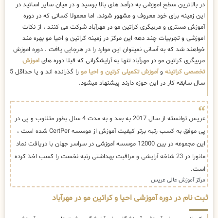
در بالاترین سطح اموزشی به درآمد های بالا برسید و در میان سایر اساتید در
این زمینه برای خود معروف و مشهور شوند. اما معمولا کسانی که در دوره
آموزش مستری و مربیگری کراتین مو در مهرآباد شرکت می کنند ، از نکات
اموزشی و تجربیات چند دهه این مرکز در زمینه کراتین و احیا مو بهره مند
خواهند شد که به آسانی نمیتوان این موارد را در هرجایی یافت . دوره اموزش
مربیگری کراتین مو در مهرآباد تنها به آرایشگرانی که قبلا دوره های
اموزش
تخصصی کراتینه
و
آموزش تکمیلی کرتین و احیا مو
را گذرانده اند و یا حداقل 5
سال سابقه کار در این حوزه دارند پیشنهاد میشود.
عریس توانسته از سال 2017 به بعد و به مدت 4 سال بطور متناوب و پی در
پی موفق به کسب رتبه برتر کیفیت آموزش از موسسه CertPer شده است ،
این مجموعه در بین 12000 موسسه آموزشی در سراسر جهان با دریافت نماد
مانورا در 23 شاخه آرایشی و مراقبت بهداشتی رتبه نخست را کسب اخذ کرده
است.
مرکز آموزش عالی عریس
ثبت نام در دوره آموزشی احیا و کراتین مو در مهرآباد