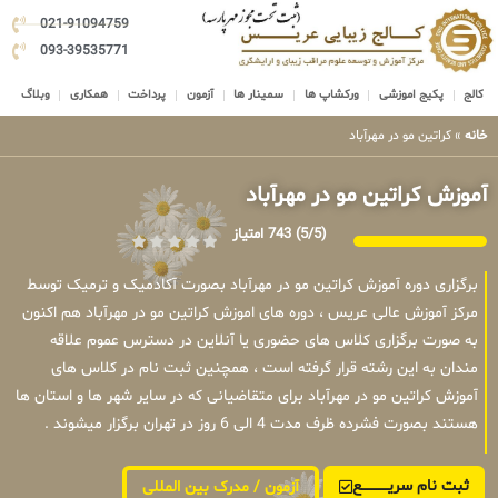
021-91094759
093-39535771
کالج
پکیج اموزشی
ورکشاپ ها
سمینار ها
آزمون
پرداخت
همکاری
وبلاگ
خانه
»
کراتین مو در مهرآباد
آموزش کراتین مو در مهرآباد
(5/5)
743 امتیاز
برگزاری دوره آموزش کراتین مو در مهرآباد بصورت آکادمیک و ترمیک توسط
مرکز آموزش عالی عریس ، دوره های اموزش کراتین مو در مهرآباد هم اکنون
به صورت برگزاری کلاس های حضوری یا آنلاین در دسترس عموم علاقه
مندان به این رشته قرار گرفته است ، همچنین ثبت نام در کلاس های
آموزش کراتین مو در مهرآباد برای متقاضیانی که در سایر شهر ها و استان ها
هستند بصورت فشرده ظرف مدت 4 الی 6 روز در تهران برگزار میشوند .
ثبت نام سریــــــــــــع
آزمون / مدرک بین المللی