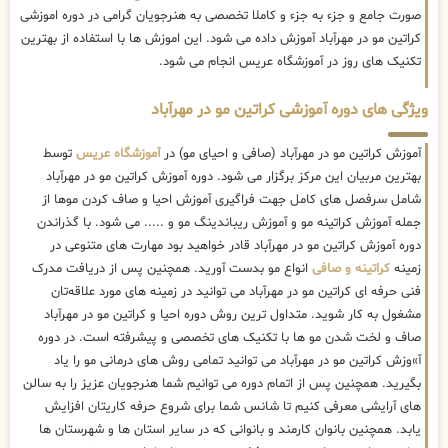
صورت جامع و جزء به جزء و کاملا تخصصی به هنرجویان گرامی در دوره اموزشی
کراتین مو در مهرآباد آموزش داده می شود. این اموزش ها با استفاده از بهترین
تکنیک های روز در آموزشگاه عریس انجام می شود.
ویژگی های دوره آموزشی کراتین مو در مهرآباد
آموزش کراتین مو در مهرآباد (صافی و احیای مو) در
آموزشگاه عریس
توسط
بهترین مربیان این مرکز برگزار می شود. دوره آموزش کراتین مو در مهرآباد
شامل سرفصل های کامل جهت فراگیری آموزش احیا و صاف کردن موها از
جمله آموزش کراتینه مو و آموزش ریباندینگ مو و ..... می شود. با گذراندن
دوره آموزش کراتین مو در مهرآباد قادر خواهید بود مهارت های متنوعی در
زمینه
کراتینه و صافی
انواع مو بدست آورید. همچنین پس از دریافت مدرک
فنی حرفه ای کراتین مو در مهرآباد می توانید در زمینه های مورد علاقه‌تان
مشغول به کار شوید. متداول ترین روش دوره احیا و کراتین مو در مهرآباد
صاف و لخت شدن مو ها با تکنیک های تخصصی و پیشرفته است. در دوره
آ»وزش کراتین مو در مهرآباد می توانید تمامی روش های درمانی مو را یاد
بگیرید. همچنین پس از اتمام دوره می توانیم شما هنرجویان عزیز را به سالن
های آرایشی معرفی کنیم تا شانس شما برای شروع حرفه کاریتان افزایش
یابد. همچنین بانوان کارمند و بانوانی که در سایر استان ها و شهرستان ها