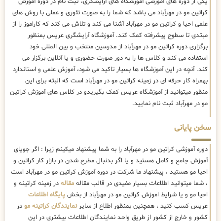
یکی از دوره های آموزشی آموزشگاه های آرایشگری، ثبت نام در دوره آموزش
کراتین مو در مهرآباد می باشد که شما را به صورت تئوری و عملی با روش های
علمی احیا و کراتین مو در مهرآباد آشنا می کند و تلاش می کند که کاراموز را از
مبتدی تا سطوح پیشرفته کمک کند. آموزشگاه آرایشگری عریس بمنظور
برگزاری دوره کراتین مو در مهرآباد از مدرسین منتخب و بین المللی خود
استفاده می کند و کلاس ها را به دور صورت حضوری و یا آنلاین برگزار می
کند. آنچه در این آموزشگاه ها بسیار تاکید می شود، آموزش علمی و استاندارد
بهمراه کار حرفه ای در زمینه کراتین مو در مهرآباد است که البته برای این
منظور میتوانید از آموزشگاه عریس کمک بگیریدو در کلاس های آموزش کراتین
مو در مهرآباد ثبت نام نمایید.
سخن پایانی
دوره آموزشی کراتین مو در مهرآباد را به شما پیشنهاد میکینم زیرا : اگر جویای
آموزش جامع و کامل هستید و یا اگر بدنبال مطرح شدن در بازار کار کراتین و
احیا مو هستید ، پیشنهاد ما شرکت در دوره آموزش کراتین مو در مهرآباد است
، شما میتوانید اطلاعات بسیار مفیدی در قالب مقاله
مقاله
در زمینه کراتینه و
احیا مو و یا شرایط اموزش کراتین مو در مهرآباد از بخش
پایگاه اطلاعات
عریس کسب کنید ، همچنین بمنظور اطلاع از سایر
نمایندگان کراتینه مو
در
کشور و خارج از کشور از طریق واحد نمایندگان اطلاعات بیشتری در این