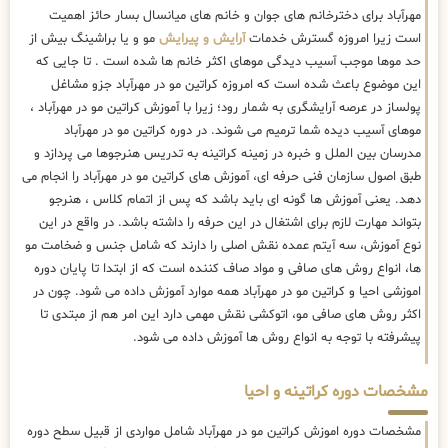
مهرآباد برای دخترخانم های جوان و خانم های میانسال بسار حائز اهمیت
است زیرا امروزه گسترش خدمات
آرایش و پیرایش
مو و یا براشینگ بیش از
حد موها موجب آسیب دیدگی موهای اکثر خانم ها شده است . تا جایی که
این موضوع باعث شده است که امروزه کراتین مو در مهرآباد جزو مشاغل
پولساز در عرصه آرایشگری به شمار رود؛ زیرا با آموزش کراتین مو در مهرآباد ،
موهای آسیب دیده شما ترمیم می شوند. در دوره کراتین مو در مهرآباد
مدرسان بین الملل و خبره در زمینه کراتینه به تدریس هنرجوها می پردازد و
طبق اصول سازمان فنی حرفه ای، آموزش های کراتین مو در مهرآباد را انجام می
دهد. یعنی آموزش ها گونه ای باید باشد که پس از اتمام کلاس ، هنرجو
بتواند مهارت لازم برای اشتغال در این حرفه را داشته باشد. در واقع در این
نوع آموزش، سه آیتم عمده نقش اصلی را دارند که شامل جنس و ضخامت مو
ها، انواع روش های صافی و مواد صاف کننده است که از ابتدا تا پایان دوره
اموزشی احیا و کراتین مو در مهرآباد همه موارد آموزش داده می شود. چون در
اکثر روش های صافی مو، اتوکشی نقش مهمی دارد این امر هم از مبتدی تا
پیشرفته با توجه به انواع روش ها آموزش داده می شود.
مشخصات دوره کراتینه و احیا
مشخصات دوره اموزش کراتین مو در مهرآباد شامل مواردی از قبیل سطح دوره