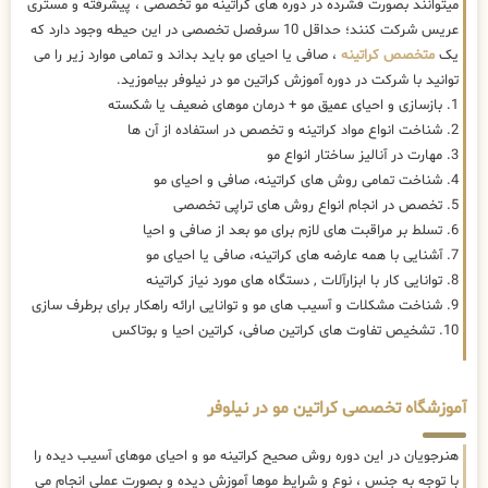
میتوانند بصورت فشرده در دوره های کراتینه مو تخصصی ، پیشرفته و مستری
عریس شرکت کنند؛ حداقل 10 سرفصل تخصصی در این حیطه وجود دارد که
یک
متخصص کراتینه
، صافی یا احیای مو باید بداند و تمامی موارد زیر را می
توانید با شرکت در دوره آموزش کراتین مو در نیلوفر بیاموزید.
1. بازسازی و احیای عمیق مو + درمان موهای ضعیف یا شکسته
2. شناخت انواع مواد کراتینه و تخصص در استفاده از آن ها
3. مهارت در آنالیز ساختار انواع مو
4. شناخت تمامی روش های کراتینه، صافی و احیای مو
5. تخصص در انجام انواع روش های تراپی تخصصی
6. تسلط بر مراقبت های لازم برای مو بعد از صافی و احیا
7. آشنایی با همه عارضه های کراتینه، صافی یا احیای مو
8. توانایی کار با ابزارآلات , دستگاه های مورد نیاز کراتینه
9. شناخت مشکلات و آسیب های مو و توانایی ارائه راهکار برای برطرف سازی
10. تشخیص تفاوت های کراتین صافی، کراتین احیا و بوتاکس
آموزشگاه تخصصی کراتین مو در نیلوفر
هنرجویان در این دوره روش صحیح کراتینه مو و احیای موهای آسیب دیده را
با توجه به جنس ، نوع و شرایط موها آموزش دیده و بصورت عملی انجام می