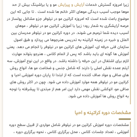
زیرا امروزه گسترش خدمات
آرایش و پیرایش
مو و یا براشینگ بیش از حد
موها موجب آسیب دیدگی موهای اکثر خانم ها شده است . تا جایی که این
موضوع باعث شده است که امروزه کراتین مو در نیلوفر جزو مشاغل پولساز در
عرصه آرایشگری به شمار رود؛ زیرا با آموزش کراتین مو در نیلوفر ، موهای
آسیب دیده شما ترمیم می شوند. در دوره کراتین مو در نیلوفر مدرسان بین
الملل و خبره در زمینه کراتینه به تدریس هنرجوها می پردازد و طبق اصول
سازمان فنی حرفه ای، آموزش های کراتین مو در نیلوفر را انجام می دهد. یعنی
آموزش ها گونه ای باید باشد که پس از اتمام کلاس ، هنرجو بتواند مهارت
لازم برای اشتغال در این حرفه را داشته باشد. در واقع در این نوع آموزش، سه
آیتم عمده نقش اصلی را دارند که شامل جنس و ضخامت مو ها، انواع روش
های صافی و مواد صاف کننده است که از ابتدا تا پایان دوره اموزشی احیا و
کراتین مو در نیلوفر همه موارد آموزش داده می شود. چون در اکثر روش های
صافی مو، اتوکشی نقش مهمی دارد این امر هم از مبتدی تا پیشرفته با توجه
به انواع روش ها آموزش داده می شود.
مشخصات دوره کراتینه و احیا
مشخصات دوره اموزش کراتین مو در نیلوفر شامل مواردی از قبیل سطح دوره
آموزشی ، تعداد جلسات کلاس ، محل برگزاری کلاس ، نحوه برگزاری دوره ،