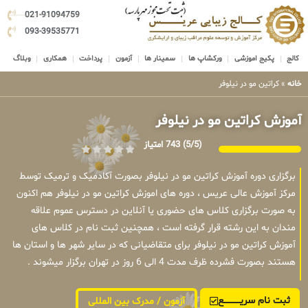
021-91094759
093-39535771
کالج
پکیج اموزشی
ورکشاپ ها
سمینار ها
آزمون
پرداخت
همکاری
وبلاگ
خانه
»
کراتین مو در نیلوفر
آموزش کراتین مو در نیلوفر
(5/5)
743 امتیاز
برگزاری دوره آموزش کراتین مو در نیلوفر بصورت آکادمیک و ترمیک توسط
مرکز آموزش عالی عریس ، دوره های اموزش کراتین مو در نیلوفر هم اکنون
به صورت برگزاری کلاس های حضوری یا آنلاین در دسترس عموم علاقه
مندان به این رشته قرار گرفته است ، همچنین ثبت نام در کلاس های
آموزش کراتین مو در نیلوفر برای متقاضیانی که در سایر شهر ها و استان ها
هستند بصورت فشرده ظرف مدت 4 الی 6 روز در تهران برگزار میشوند .
ثبت نام سریــــــــــــع
آزمون / مدرک بین المللی