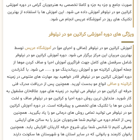
صورت جامع و جزء به جزء و کاملا تخصصی به هنرجویان گرامی در دوره اموزشی
کراتین مو در نیلوفر آموزش داده می شود. این اموزش ها با استفاده از بهترین
تکنیک های روز در آموزشگاه عریس انجام می شود.
ویژگی های دوره آموزشی کراتین مو در نیلوفر
آموزش کراتین مو در نیلوفر (صافی و احیای مو) در
آموزشگاه عریس
توسط
بهترین مربیان این مرکز برگزار می شود. دوره آموزش کراتین مو در نیلوفر
شامل سرفصل های کامل جهت فراگیری آموزش احیا و صاف کردن موها از
جمله آموزش کراتینه مو و آموزش ریباندینگ مو و ..... می شود. با گذراندن
دوره آموزش کراتین مو در نیلوفر قادر خواهید بود مهارت های متنوعی در زمینه
کراتینه و صافی
انواع مو بدست آورید. همچنین پس از دریافت مدرک فنی
حرفه ای کراتین مو در نیلوفر می توانید در زمینه های مورد علاقه‌تان مشغول به
کار شوید. متداول ترین روش دوره احیا و کراتین مو در نیلوفر صاف و لخت
شدن مو ها با تکنیک های تخصصی و پیشرفته است. در دوره آ»وزش کراتین
مو در نیلوفر می توانید تمامی روش های درمانی مو را یاد بگیرید. همچنین
پس از اتمام دوره می توانیم شما هنرجویان عزیز را به سالن های آرایشی
معرفی کنیم تا شانس شما برای شروع حرفه کاریتان افزایش یابد. همچنین
بانوان کارمند و بانوانی که در سایر استان ها و شهرستان ها سکونت دارند