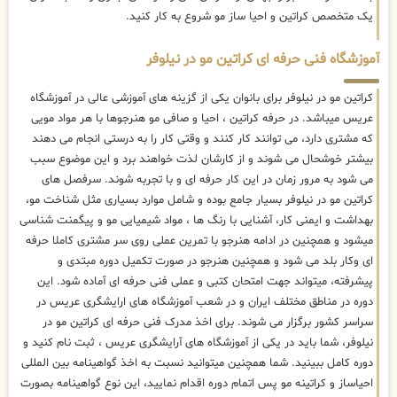
یک متخصص کراتین و احیا ساز مو شروع به کار کنید.
آموزشگاه فنی حرفه ای کراتین مو در نیلوفر
کراتین مو در نیلوفر برای بانوان یکی از گزینه های آموزشی عالی در آموزشگاه
عریس میباشد. در حرفه کراتین ، احیا و صافی مو هنرجوها با هر مواد مویی
که مشتری دارد، می توانند کار کنند و وقتی کار را به درستی انجام می دهند
بیشتر خوشحال می شوند و از کارشان لذت خواهند برد و این موضوع سبب
می شود به مرور زمان در این کار حرفه ای و با تجربه شوند. سرفصل های
کراتین مو در نیلوفر بسیار جامع بوده و شامل موارد بسیاری مثل شناخت مو،
بهداشت و ایمنی کار، آشنایی با رنگ ها ، مواد شیمیایی مو و پیگمنت شناسی
میشود و همچنین در ادامه هنرجو با تمرین عملی روی سر مشتری کاملا حرفه
ای وکار بلد می شود و همچنین هنرجو در صورت تکمیل دوره مبتدی و
پیشرفته، میتواند جهت امتحان کتبی و عملی فنی حرفه ای آماده شود. این
دوره در مناطق مختلف ایران و در شعب آموزشگاه های ارایشگری عریس در
سراسر کشور برگزار می شوند. برای اخذ مدرک فنی حرفه ای کراتین مو در
نیلوفر، شما باید در یکی از آموزشگاه های آرایشگری عریس ، ثبت نام کنید و
دوره کامل ببینید. شما همچنین میتوانید نسبت به اخذ گواهینامه بین المللی
احیاساز و کراتینه مو پس اتمام دوره اقدام نمایید، این نوع گواهینامه بصورت