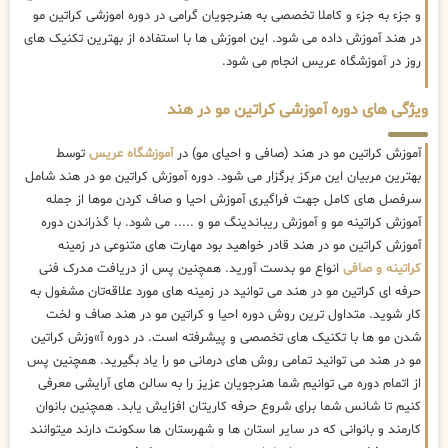
و جزء به جزء و کاملا تخصصی به هنرجویان گرامی در دوره اموزشی کراتین مو
در هند آموزش داده می شود. این اموزش ها با استفاده از بهترین تکنیک های
روز در آموزشگاه عریس انجام می شود.
ویژگی های دوره آموزشی کراتین مو در هند
آموزش کراتین مو در هند (صافی و احیای مو) در
آموزشگاه عریس
توسط
بهترین مربیان این مرکز برگزار می شود. دوره آموزش کراتین مو در هند شامل
سرفصل های کامل جهت فراگیری آموزش احیا و صاف کردن موها از جمله
آموزش کراتینه مو و آموزش ریباندینگ مو و ..... می شود. با گذراندن دوره
آموزش کراتین مو در هند قادر خواهید بود مهارت های متنوعی در زمینه
کراتینه و صافی
انواع مو بدست آورید. همچنین پس از دریافت مدرک فنی
حرفه ای کراتین مو در هند می توانید در زمینه های مورد علاقه‌تان مشغول به
کار شوید. متداول ترین روش دوره احیا و کراتین مو در هند صاف و لخت
شدن مو ها با تکنیک های تخصصی و پیشرفته است. در دوره آ»وزش کراتین
مو در هند می توانید تمامی روش های درمانی مو را یاد بگیرید. همچنین پس
از اتمام دوره می توانیم شما هنرجویان عزیز را به سالن های آرایشی معرفی
کنیم تا شانس شما برای شروع حرفه کاریتان افزایش یابد. همچنین بانوان
کارمند و بانوانی که در سایر استان ها و شهرستان ها سکونت دارند میتوانند