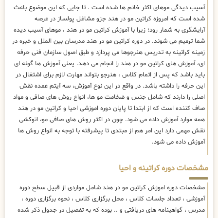
آسیب دیدگی موهای اکثر خانم ها شده است . تا جایی که این موضوع باعث
شده است که امروزه کراتین مو در هند جزو مشاغل پولساز در عرصه
آرایشگری به شمار رود؛ زیرا با آموزش کراتین مو در هند ، موهای آسیب دیده
شما ترمیم می شوند. در دوره کراتین مو در هند مدرسان بین الملل و خبره در
زمینه کراتینه به تدریس هنرجوها می پردازد و طبق اصول سازمان فنی حرفه
ای، آموزش های کراتین مو در هند را انجام می دهد. یعنی آموزش ها گونه ای
باید باشد که پس از اتمام کلاس ، هنرجو بتواند مهارت لازم برای اشتغال در
این حرفه را داشته باشد. در واقع در این نوع آموزش، سه آیتم عمده نقش
اصلی را دارند که شامل جنس و ضخامت مو ها، انواع روش های صافی و مواد
صاف کننده است که از ابتدا تا پایان دوره اموزشی احیا و کراتین مو در هند
همه موارد آموزش داده می شود. چون در اکثر روش های صافی مو، اتوکشی
نقش مهمی دارد این امر هم از مبتدی تا پیشرفته با توجه به انواع روش ها
آموزش داده می شود.
مشخصات دوره کراتینه و احیا
مشخصات دوره اموزش کراتین مو در هند شامل مواردی از قبیل سطح دوره
آموزشی ، تعداد جلسات کلاس ، محل برگزاری کلاس ، نحوه برگزاری دوره ،
مدرس ، گواهینامه های دریافتی و .. بوده که به تفصیل در جدول ذکر شده