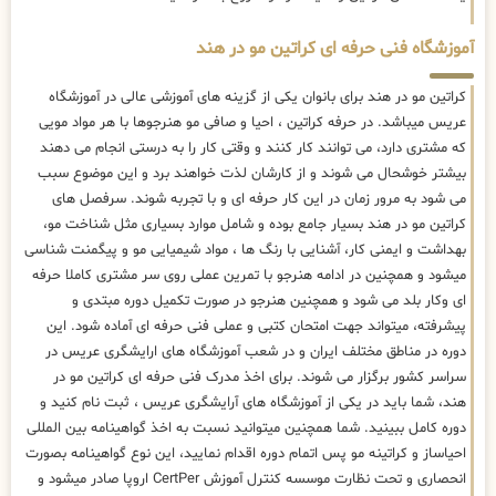
آموزشگاه فنی حرفه ای کراتین مو در هند
کراتین مو در هند برای بانوان یکی از گزینه های آموزشی عالی در آموزشگاه
عریس میباشد. در حرفه کراتین ، احیا و صافی مو هنرجوها با هر مواد مویی
که مشتری دارد، می توانند کار کنند و وقتی کار را به درستی انجام می دهند
بیشتر خوشحال می شوند و از کارشان لذت خواهند برد و این موضوع سبب
می شود به مرور زمان در این کار حرفه ای و با تجربه شوند. سرفصل های
کراتین مو در هند بسیار جامع بوده و شامل موارد بسیاری مثل شناخت مو،
بهداشت و ایمنی کار، آشنایی با رنگ ها ، مواد شیمیایی مو و پیگمنت شناسی
میشود و همچنین در ادامه هنرجو با تمرین عملی روی سر مشتری کاملا حرفه
ای وکار بلد می شود و همچنین هنرجو در صورت تکمیل دوره مبتدی و
پیشرفته، میتواند جهت امتحان کتبی و عملی فنی حرفه ای آماده شود. این
دوره در مناطق مختلف ایران و در شعب آموزشگاه های ارایشگری عریس در
سراسر کشور برگزار می شوند. برای اخذ مدرک فنی حرفه ای کراتین مو در
هند، شما باید در یکی از آموزشگاه های آرایشگری عریس ، ثبت نام کنید و
دوره کامل ببینید. شما همچنین میتوانید نسبت به اخذ گواهینامه بین المللی
احیاساز و کراتینه مو پس اتمام دوره اقدام نمایید، این نوع گواهینامه بصورت
انحصاری و تحت نظارت موسسه کنترل آموزش CertPer اروپا صادر میشود و