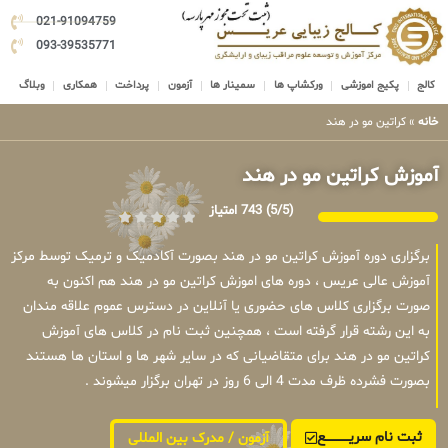
021-91094759
093-39535771
کالج
پکیج اموزشی
ورکشاپ ها
سمینار ها
آزمون
پرداخت
همکاری
وبلاگ
خانه
»
کراتین مو در هند
آموزش کراتین مو در هند
(5/5)
743 امتیاز
برگزاری دوره آموزش کراتین مو در هند بصورت آکادمیک و ترمیک توسط مرکز
آموزش عالی عریس ، دوره های اموزش کراتین مو در هند هم اکنون به
صورت برگزاری کلاس های حضوری یا آنلاین در دسترس عموم علاقه مندان
به این رشته قرار گرفته است ، همچنین ثبت نام در کلاس های آموزش
کراتین مو در هند برای متقاضیانی که در سایر شهر ها و استان ها هستند
بصورت فشرده ظرف مدت 4 الی 6 روز در تهران برگزار میشوند .
ثبت نام سریــــــــــــع
آزمون / مدرک بین المللی