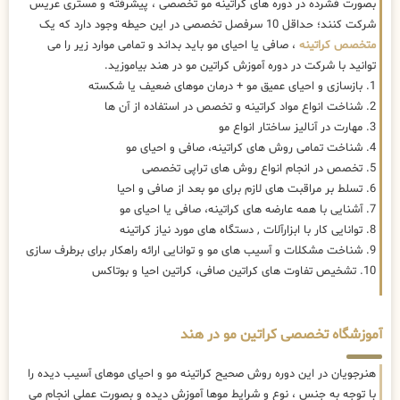
بصورت فشرده در دوره های کراتینه مو تخصصی ، پیشرفته و مستری عریس
شرکت کنند؛ حداقل 10 سرفصل تخصصی در این حیطه وجود دارد که یک
متخصص کراتینه
، صافی یا احیای مو باید بداند و تمامی موارد زیر را می
توانید با شرکت در دوره آموزش کراتین مو در هند بیاموزید.
1. بازسازی و احیای عمیق مو + درمان موهای ضعیف یا شکسته
2. شناخت انواع مواد کراتینه و تخصص در استفاده از آن ها
3. مهارت در آنالیز ساختار انواع مو
4. شناخت تمامی روش های کراتینه، صافی و احیای مو
5. تخصص در انجام انواع روش های تراپی تخصصی
6. تسلط بر مراقبت های لازم برای مو بعد از صافی و احیا
7. آشنایی با همه عارضه های کراتینه، صافی یا احیای مو
8. توانایی کار با ابزارآلات , دستگاه های مورد نیاز کراتینه
9. شناخت مشکلات و آسیب های مو و توانایی ارائه راهکار برای برطرف سازی
10. تشخیص تفاوت های کراتین صافی، کراتین احیا و بوتاکس
آموزشگاه تخصصی کراتین مو در هند
هنرجویان در این دوره روش صحیح کراتینه مو و احیای موهای آسیب دیده را
با توجه به جنس ، نوع و شرایط موها آموزش دیده و بصورت عملی انجام می