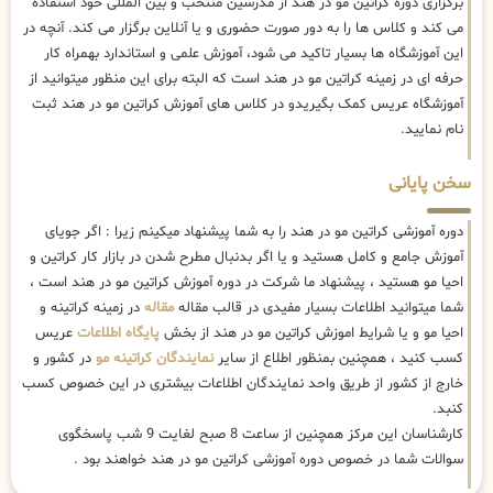
برگزاری دوره کراتین مو در هند از مدرسین منتخب و بین المللی خود استفاده
می کند و کلاس ها را به دور صورت حضوری و یا آنلاین برگزار می کند. آنچه در
این آموزشگاه ها بسیار تاکید می شود، آموزش علمی و استاندارد بهمراه کار
حرفه ای در زمینه کراتین مو در هند است که البته برای این منظور میتوانید از
آموزشگاه عریس کمک بگیریدو در کلاس های آموزش کراتین مو در هند ثبت
نام نمایید.
سخن پایانی
دوره آموزشی کراتین مو در هند را به شما پیشنهاد میکینم زیرا : اگر جویای
آموزش جامع و کامل هستید و یا اگر بدنبال مطرح شدن در بازار کار کراتین و
احیا مو هستید ، پیشنهاد ما شرکت در دوره آموزش کراتین مو در هند است ،
شما میتوانید اطلاعات بسیار مفیدی در قالب مقاله
مقاله
در زمینه کراتینه و
احیا مو و یا شرایط اموزش کراتین مو در هند از بخش
پایگاه اطلاعات
عریس
کسب کنید ، همچنین بمنظور اطلاع از سایر
نمایندگان کراتینه مو
در کشور و
خارج از کشور از طریق واحد نمایندگان اطلاعات بیشتری در این خصوص کسب
کنبد.
کارشناسان این مرکز همچنین از ساعت 8 صبح لغایت 9 شب پاسخگوی
سوالات شما در خصوص دوره آموزشی کراتین مو در هند خواهند بود .