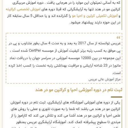
که به آسانی نمیتوان این موارد را در هرجایی یافت . دوره اموزش مربیگری
کراتین مو در هند تنها به آرایشگرانی که قبلا دوره های
اموزش تخصصی کراتینه
و
آموزش تکمیلی کرتین و احیا مو
را گذرانده اند و یا حداقل 5 سال سابقه کار
در این حوزه دارند پیشنهاد میشود.
عریس توانسته از سال 2017 به بعد و به مدت 4 سال بطور متناوب و پی در
پی موفق به کسب رتبه برتر کیفیت آموزش از موسسه CertPer شده است ،
این مجموعه در بین 12000 موسسه آموزشی در سراسر جهان با دریافت نماد
مانورا در 23 شاخه آرایشی و مراقبت بهداشتی رتبه نخست را کسب اخذ کرده
است.
مرکز آموزش عالی عریس
ثبت نام در دوره آموزشی احیا و کراتین مو در هند
یکی از دوره های آموزشی آموزشگاه های آرایشگری، ثبت نام در دوره آموزش
کراتین مو در هند می باشد که شما را به صورت تئوری و عملی با روش های
علمی احیا و کراتین مو در هند آشنا می کند و تلاش می کند که کاراموز را از
مبتدی تا سطوح پیشرفته کمک کند. آموزشگاه آرایشگری عریس بمنظور