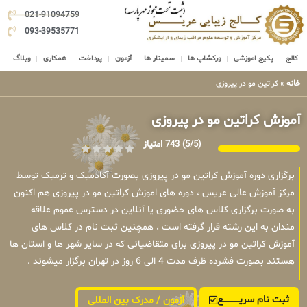
021-91094759
093-39535771
کالج
پکیج اموزشی
ورکشاپ ها
سمینار ها
آزمون
پرداخت
همکاری
وبلاگ
خانه
»
کراتین مو در پیروزی
آموزش کراتین مو در پیروزی
(5/5)
743 امتیاز
برگزاری دوره آموزش کراتین مو در پیروزی بصورت آکادمیک و ترمیک توسط
مرکز آموزش عالی عریس ، دوره های اموزش کراتین مو در پیروزی هم اکنون
به صورت برگزاری کلاس های حضوری یا آنلاین در دسترس عموم علاقه
مندان به این رشته قرار گرفته است ، همچنین ثبت نام در کلاس های
آموزش کراتین مو در پیروزی برای متقاضیانی که در سایر شهر ها و استان ها
هستند بصورت فشرده ظرف مدت 4 الی 6 روز در تهران برگزار میشوند .
ثبت نام سریــــــــــــع
آزمون / مدرک بین المللی