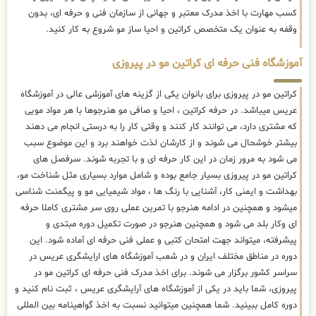
کسب مهارت با اخذ مدرک معتبر و جهانی از سازمان فنی و حرفه ای، بدون
وقفه به عنوان یک متخصص کراتین و احیا ساز مو شروع به کار کنید.
آموزشگاه فنی حرفه ای کراتین مو در پیروزی
کراتین مو در پیروزی برای بانوان یکی از گزینه های آموزشی عالی در آموزشگاه
عریس میباشد. در حرفه کراتین ، احیا و صافی مو هنرجوها با هر مواد مویی
که مشتری دارد، می توانند کار کنند و وقتی کار را به درستی انجام می دهند
بیشتر خوشحال می شوند و از کارشان لذت خواهند برد و این موضوع سبب
می شود به مرور زمان در این کار حرفه ای و با تجربه شوند. سرفصل های
کراتین مو در پیروزی بسیار جامع بوده و شامل موارد بسیاری مثل شناخت مو،
بهداشت و ایمنی کار، آشنایی با رنگ ها ، مواد شیمیایی مو و پیگمنت شناسی
میشود و همچنین در ادامه هنرجو با تمرین عملی روی سر مشتری کاملا حرفه
ای وکار بلد می شود و همچنین هنرجو در صورت تکمیل دوره مبتدی و
پیشرفته، میتواند جهت امتحان کتبی و عملی فنی حرفه ای آماده شود. این
دوره در مناطق مختلف ایران و در شعب آموزشگاه های ارایشگری عریس در
سراسر کشور برگزار می شوند. برای اخذ مدرک فنی حرفه ای کراتین مو در
پیروزی، شما باید در یکی از آموزشگاه های آرایشگری عریس ، ثبت نام کنید و
دوره کامل ببینید. شما همچنین میتوانید نسبت به اخذ گواهینامه بین المللی