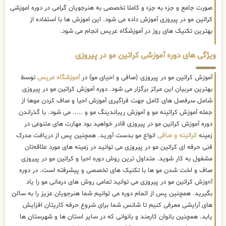
صورت جامع و جزء به جزء و کاملا تخصصی به هنرجویان گرامی در دوره اموزشی
کراتین مو در پیروزی آموزش داده می شود. این اموزش ها با استفاده از
بهترین تکنیک های روز در آموزشگاه عریس انجام می شود.
ویژگی های دوره آموزشی کراتین مو در پیروزی
آموزش کراتین مو در پیروزی (صافی و احیای مو) در
آموزشگاه عریس
توسط
بهترین مربیان این مرکز برگزار می شود. دوره آموزش کراتین مو در پیروزی
شامل سرفصل های کامل جهت فراگیری آموزش احیا و صاف کردن موها از
جمله آموزش کراتینه مو و آموزش ریباندینگ مو و ..... می شود. با گذراندن
دوره آموزش کراتین مو در پیروزی قادر خواهید بود مهارت های متنوعی در
زمینه
کراتینه و صافی
انواع مو بدست آورید. همچنین پس از دریافت مدرک
فنی حرفه ای کراتین مو در پیروزی می توانید در زمینه های مورد علاقه‌تان
مشغول به کار شوید. متداول ترین روش دوره احیا و کراتین مو در پیروزی
صاف و لخت شدن مو ها با تکنیک های تخصصی و پیشرفته است. در دوره
آ»وزش کراتین مو در پیروزی می توانید تمامی روش های درمانی مو را یاد
بگیرید. همچنین پس از اتمام دوره می توانیم شما هنرجویان عزیز را به سالن
های آرایشی معرفی کنیم تا شانس شما برای شروع حرفه کاریتان افزایش
یابد. همچنین بانوان کارمند و بانوانی که در سایر استان ها و شهرستان ها