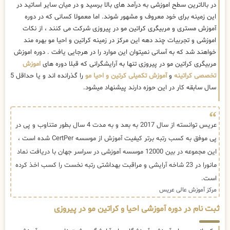
در بالاترین سطح اموزشی به درآمد های بالا برسید و در میان سایر اساتید در
این زمینه برای خود معروف و مشهور شوند. اما معمولا کسانی که در دوره
آموزش مستری و مربیگری کراتین مو در پیروزی شرکت می کنند ، از نکات
اموزشی و تجربیات چند دهه این مرکز در زمینه کراتین و احیا مو بهره مند
خواهند شد که به آسانی نمیتوان این موارد را در هرجایی یافت . دوره اموزش
مربیگری کراتین مو در پیروزی تنها به آرایشگرانی که قبلا دوره های
اموزش
تخصصی کراتینه
و
آموزش تکمیلی کرتین و احیا مو
را گذرانده اند و یا حداقل 5
سال سابقه کار در این حوزه دارند پیشنهاد میشود.
عریس توانسته از سال 2017 به بعد و به مدت 4 سال بطور متناوب و پی در
پی موفق به کسب رتبه برتر کیفیت آموزش از موسسه CertPer شده است ،
این مجموعه در بین 12000 موسسه آموزشی در سراسر جهان با دریافت نماد
مانورا در 23 شاخه آرایشی و مراقبت بهداشتی رتبه نخست را کسب اخذ کرده
است.
مرکز آموزش عالی عریس
ثبت نام در دوره آموزشی احیا و کراتین مو در پیروزی