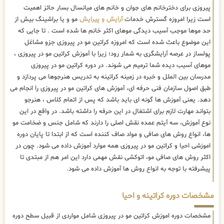
پیروزی برای دخترخانم های جوان و خانم های میانسال بسار حائز اهمیت
است زیرا امروزه گسترش خدمات
آرایش و پیرایش
مو و یا براشینگ بیش از
حد موها موجب آسیب دیدگی موهای اکثر خانم ها شده است . تا جایی که
این موضوع باعث شده است که امروزه کراتین مو در پیروزی جزو مشاغل
پولساز در عرصه آرایشگری به شمار رود؛ زیرا با آموزش کراتین مو در پیروزی ،
موهای آسیب دیده شما ترمیم می شوند. در دوره کراتین مو در پیروزی
مدرسان بین الملل و خبره در زمینه کراتینه به تدریس هنرجوها می پردازد و
طبق اصول سازمان فنی حرفه ای، آموزش های کراتین مو در پیروزی را انجام می
دهد. یعنی آموزش ها گونه ای باید باشد که پس از اتمام کلاس ، هنرجو
بتواند مهارت لازم برای اشتغال در این حرفه را داشته باشد. در واقع در این
نوع آموزش، سه آیتم عمده نقش اصلی را دارند که شامل جنس و ضخامت مو
ها، انواع روش های صافی و مواد صاف کننده است که از ابتدا تا پایان دوره
اموزشی احیا و کراتین مو در پیروزی همه موارد آموزش داده می شود. چون در
اکثر روش های صافی مو، اتوکشی نقش مهمی دارد این امر هم از مبتدی تا
پیشرفته با توجه به انواع روش ها آموزش داده می شود.
مشخصات دوره کراتینه و احیا
مشخصات دوره اموزش کراتین مو در پیروزی شامل مواردی از قبیل سطح دوره