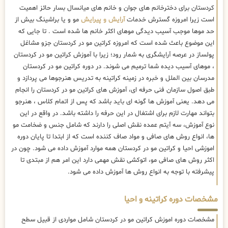
کردستان برای دخترخانم های جوان و خانم های میانسال بسار حائز اهمیت
است زیرا امروزه گسترش خدمات
آرایش و پیرایش
مو و یا براشینگ بیش از
حد موها موجب آسیب دیدگی موهای اکثر خانم ها شده است . تا جایی که
این موضوع باعث شده است که امروزه کراتین مو در کردستان جزو مشاغل
پولساز در عرصه آرایشگری به شمار رود؛ زیرا با آموزش کراتین مو در کردستان
، موهای آسیب دیده شما ترمیم می شوند. در دوره کراتین مو در کردستان
مدرسان بین الملل و خبره در زمینه کراتینه به تدریس هنرجوها می پردازد و
طبق اصول سازمان فنی حرفه ای، آموزش های کراتین مو در کردستان را انجام
می دهد. یعنی آموزش ها گونه ای باید باشد که پس از اتمام کلاس ، هنرجو
بتواند مهارت لازم برای اشتغال در این حرفه را داشته باشد. در واقع در این
نوع آموزش، سه آیتم عمده نقش اصلی را دارند که شامل جنس و ضخامت مو
ها، انواع روش های صافی و مواد صاف کننده است که از ابتدا تا پایان دوره
اموزشی احیا و کراتین مو در کردستان همه موارد آموزش داده می شود. چون در
اکثر روش های صافی مو، اتوکشی نقش مهمی دارد این امر هم از مبتدی تا
پیشرفته با توجه به انواع روش ها آموزش داده می شود.
مشخصات دوره کراتینه و احیا
مشخصات دوره اموزش کراتین مو در کردستان شامل مواردی از قبیل سطح