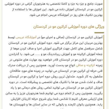
صورت جامع و جزء به جزء و کاملا تخصصی به هنرجویان گرامی در دوره اموزشی
کراتین مو در کردستان آموزش داده می شود. این اموزش ها با استفاده از
بهترین تکنیک های روز در آموزشگاه عریس انجام می شود.
ویژگی های دوره آموزشی کراتین مو در کردستان
آموزش کراتین مو در کردستان (صافی و احیای مو) در
آموزشگاه عریس
توسط
بهترین مربیان این مرکز برگزار می شود. دوره آموزش کراتین مو در کردستان
شامل سرفصل های کامل جهت فراگیری آموزش احیا و صاف کردن موها از
جمله آموزش کراتینه مو و آموزش ریباندینگ مو و ..... می شود. با گذراندن
دوره آموزش کراتین مو در کردستان قادر خواهید بود مهارت های متنوعی در
زمینه
کراتینه و صافی
انواع مو بدست آورید. همچنین پس از دریافت مدرک
فنی حرفه ای کراتین مو در کردستان می توانید در زمینه های مورد علاقه‌تان
مشغول به کار شوید. متداول ترین روش دوره احیا و کراتین مو در کردستان
صاف و لخت شدن مو ها با تکنیک های تخصصی و پیشرفته است. در دوره
آ»وزش کراتین مو در کردستان می توانید تمامی روش های درمانی مو را یاد
بگیرید. همچنین پس از اتمام دوره می توانیم شما هنرجویان عزیز را به سالن
های آرایشی معرفی کنیم تا شانس شما برای شروع حرفه کاریتان افزایش
یابد. همچنین بانوان کارمند و بانوانی که در سایر استان ها و شهرستان ها