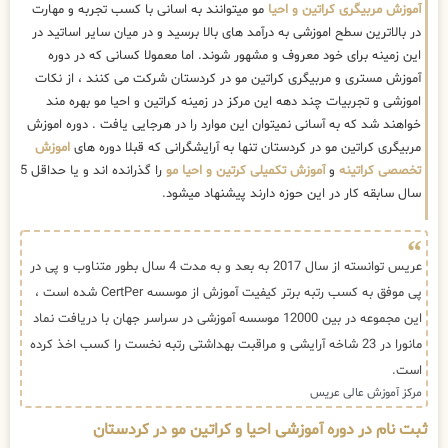
آموزش مربیگری کراتین و احیا
مو میتوانند به اسانی با کسب تجربه و مهارت
در بالاترین سطح اموزشی به درآمد های بالا برسید و در میان سایر اساتید در
این زمینه برای خود معروف و مشهور شوند. اما معمولا کسانی که در دوره
آموزش مستری و مربیگری کراتین مو در کردستان شرکت می کنند ، از نکات
اموزشی و تجربیات چند دهه این مرکز در زمینه کراتین و احیا مو بهره مند
خواهند شد که به آسانی نمیتوان این موارد را در هرجایی یافت . دوره اموزش
مربیگری کراتین مو در کردستان تنها به آرایشگرانی که قبلا دوره های
اموزش
تخصصی کراتینه
و
آموزش تکمیلی کرتین و احیا مو
را گذرانده اند و یا حداقل 5
سال سابقه کار در این حوزه دارند پیشنهاد میشود.
عریس توانسته از سال 2017 به بعد و به مدت 4 سال بطور متناوب و پی در
پی موفق به کسب رتبه برتر کیفیت آموزش از موسسه CertPer شده است ،
این مجموعه در بین 12000 موسسه آموزشی در سراسر جهان با دریافت نماد
مانورا در 23 شاخه آرایشی و مراقبت بهداشتی رتبه نخست را کسب اخذ کرده
است.
مرکز آموزش عالی عریس
ثبت نام در دوره آموزشی احیا و کراتین مو در کردستان