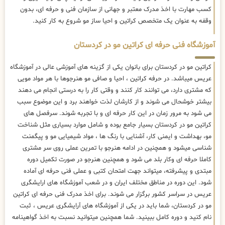
کسب مهارت با اخذ مدرک معتبر و جهانی از سازمان فنی و حرفه ای، بدون
وقفه به عنوان یک متخصص کراتین و احیا ساز مو شروع به کار کنید.
آموزشگاه فنی حرفه ای کراتین مو در کردستان
کراتین مو در کردستان برای بانوان یکی از گزینه های آموزشی عالی در آموزشگاه
عریس میباشد. در حرفه کراتین ، احیا و صافی مو هنرجوها با هر مواد مویی
که مشتری دارد، می توانند کار کنند و وقتی کار را به درستی انجام می دهند
بیشتر خوشحال می شوند و از کارشان لذت خواهند برد و این موضوع سبب
می شود به مرور زمان در این کار حرفه ای و با تجربه شوند. سرفصل های
کراتین مو در کردستان بسیار جامع بوده و شامل موارد بسیاری مثل شناخت
مو، بهداشت و ایمنی کار، آشنایی با رنگ ها ، مواد شیمیایی مو و پیگمنت
شناسی میشود و همچنین در ادامه هنرجو با تمرین عملی روی سر مشتری
کاملا حرفه ای وکار بلد می شود و همچنین هنرجو در صورت تکمیل دوره
مبتدی و پیشرفته، میتواند جهت امتحان کتبی و عملی فنی حرفه ای آماده
شود. این دوره در مناطق مختلف ایران و در شعب آموزشگاه های ارایشگری
عریس در سراسر کشور برگزار می شوند. برای اخذ مدرک فنی حرفه ای کراتین
مو در کردستان، شما باید در یکی از آموزشگاه های آرایشگری عریس ، ثبت
نام کنید و دوره کامل ببینید. شما همچنین میتوانید نسبت به اخذ گواهینامه