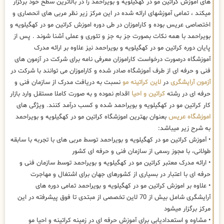
های آموزش کراتین مو در کهگیلویه و بویراحمد را در بالاترین سطح خود برگزار
میکند ، تمامی آموزشهای ارائه شده در این مرکز زیر نظر مربی های انحصاری و
اختصاصی عریس بوده و کاراموزان در طی دوره اموزش کراتین مو در کهگیلویه و
بویراحمد با همه نکات بصورت جز به جز و تئوری و عملی آشنا شوند . پس از
پایان دوره کراتین مو در کهگیلویه و بویراحمد نیز علاوه بر ارائه مدرک
آموزشگاه درصورت درخواست کاراموزان معرفی نامه برای شرکت در آزمون های
فنی و حرفه ای از طرف آموزشگاه صادر شده و کاراموزان می توانند با شرکت در
آزمون آرایشگری
در
لاین کراتینه مو
نسبت به دریافت مدرک از سازمان فنی و
حرفه ای در رشته
کراتین و احیا
اقدام نموده و به صورت کاملا مستقل وارد بازار
کار کراتین مو در کهگیلویه و بویراحمد شده و کسب درآمد کنند. ویژگی های
اموزشگاه عریس
بعنوان بهترین اموزشگاه کراتین مو در کهگیلویه و بویراحمد
به شرح زیر میباشد:
• آموزش کراتین مو در کهگیلویه و بویراحمد توسط مربی های با تجربه با سابقه
طولانی، با مجوز رسمی از سازمان فنی و حرفه ای کشور
• ارائه مدرک معتبر کراتین مو در کهگیلویه و بویراحمد توسط سازمان فنی و
حرفه ای با اعتبار در بسیاری از کشورهای جهان برای اشتغال و مهاجرت
• علاوه بر اموزش کراتین مو در کهگیلویه و بویراحمد تمامی دوره های
آرایشگری شامل بیش از 70 لاین تخصصی از مبتدی تا فوق پیشرفته در این
مرکز برگزار میشود
• مشاوه و استعدادیابی برای آموزش حرفه ای در زمینه کراتینه و احیا مو