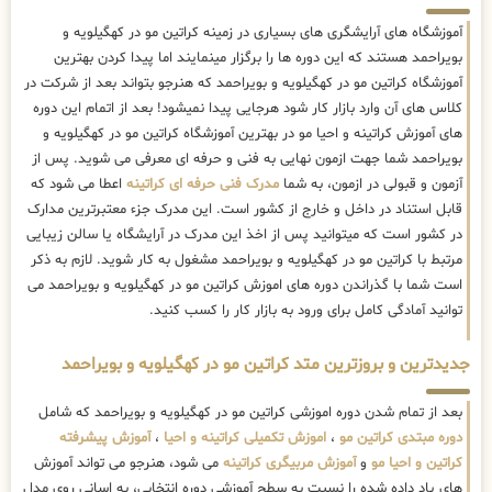
آموزشگاه های آرایشگری های بسیاری در زمینه کراتین مو در کهگیلویه و
بویراحمد هستند که این دوره ها را برگزار مینمایند اما پیدا کردن بهترین
آموزشگاه کراتین مو در کهگیلویه و بویراحمد که هنرجو بتواند بعد از شرکت در
کلاس های آن وارد بازار کار شود هرجایی پیدا نمیشود! بعد از اتمام این دوره
های آموزش کراتینه و احیا مو در بهترین آموزشگاه کراتین مو در کهگیلویه و
بویراحمد شما جهت ازمون نهایی به فنی و حرفه ای معرفی می شوید. پس از
آزمون و قبولی در ازمون، به شما
مدرک فنی حرفه ای کراتینه
اعطا می شود که
قابل استناد در داخل و خارج از کشور است. این مدرک جزء معتبرترین مدارک
در کشور است که میتوانید پس از اخذ این مدرک در آرایشگاه یا سالن زیبایی
مرتبط با کراتین مو در کهگیلویه و بویراحمد مشغول به کار شوید. لازم به ذکر
است شما با گذراندن دوره های اموزش کراتین مو در کهگیلویه و بویراحمد می
توانید آمادگی کامل برای ورود به بازار کار را کسب کنید.
جدیدترین و بروزترین متد کراتین مو در کهگیلویه و بویراحمد
بعد از تمام شدن دوره اموزشی کراتین مو در کهگیلویه و بویراحمد که شامل
دوره مبتدی کراتین مو
،
اموزش تکمیلی کراتینه و احیا
،
آموزش پیشرفته
کراتین و احیا مو
و
آموزش مربیگری کراتینه
می شود، هنرجو می تواند آموزش
های یاد داده شده را نسبت به سطح آموزشی دوره انتخابی، به اسانی روی مدل