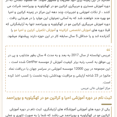
اساتید در این زمینه برای خود معروف و مشهور شوند. اما معمولا کسانی که در
دوره آموزش مستری و مربیگری کراتین مو در کهگیلویه و بویراحمد شرکت می
کنند ، از نکات اموزشی و تجربیات چند دهه این مرکز در زمینه کراتین و احیا
مو بهره مند خواهند شد که به آسانی نمیتوان این موارد را در هرجایی یافت .
دوره اموزش مربیگری کراتین مو در کهگیلویه و بویراحمد تنها به آرایشگرانی که
قبلا دوره های
اموزش تخصصی کراتینه
و
آموزش تکمیلی کرتین و احیا مو
را
گذرانده اند و یا حداقل 5 سال سابقه کار در این حوزه دارند پیشنهاد میشود.
عریس توانسته از سال 2017 به بعد و به مدت 4 سال بطور متناوب و پی در
پی موفق به کسب رتبه برتر کیفیت آموزش از موسسه CertPer شده است ،
این مجموعه در بین 12000 موسسه آموزشی در سراسر جهان با دریافت نماد
مانورا در 23 شاخه آرایشی و مراقبت بهداشتی رتبه نخست را کسب اخذ کرده
است.
مرکز آموزش عالی عریس
ثبت نام در دوره آموزشی احیا و کراتین مو در کهگیلویه و بویراحمد
یکی از دوره های آموزشی آموزشگاه های آرایشگری، ثبت نام در دوره آموزش
کراتین مو در کهگیلویه و بویراحمد می باشد که شما را به صورت تئوری و عملی