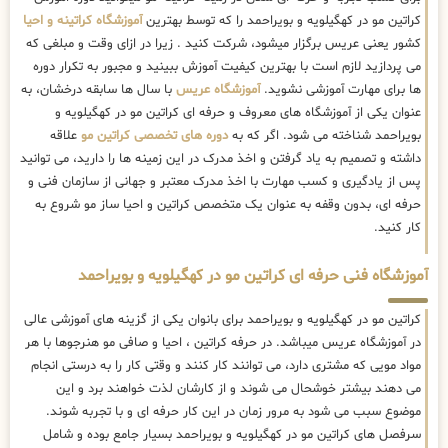
کراتین مو در کهگیلویه و بویراحمد را که توسط بهترین
آموزشگاه کراتینه و احیا
کشور یعنی عریس برگزار میشود، شرکت کنید . زیرا در ازای وقت و مبلغی که
می پردازید لازم است با بهترین کیفیت آموزش ببینید و مجبور به تکرار دوره
ها برای مهارت آموزشی نشوید.
آموزشگاه عریس
با سال ها سابقه درخشان، به
عنوان یکی از آموزشگاه های معروف و حرفه ای کراتین مو در کهگیلویه و
بویراحمد شناخته می شود. اگر که به
دوره های تخصصی کراتین مو
علاقه
داشته و تصمیم به یاد گرفتن و اخذ مدرک در این زمینه ها را دارید، می توانید
پس از یادگیری و کسب مهارت با اخذ مدرک معتبر و جهانی از سازمان فنی و
حرفه ای، بدون وقفه به عنوان یک متخصص کراتین و احیا ساز مو شروع به
کار کنید.
آموزشگاه فنی حرفه ای کراتین مو در کهگیلویه و بویراحمد
کراتین مو در کهگیلویه و بویراحمد برای بانوان یکی از گزینه های آموزشی عالی
در آموزشگاه عریس میباشد. در حرفه کراتین ، احیا و صافی مو هنرجوها با هر
مواد مویی که مشتری دارد، می توانند کار کنند و وقتی کار را به درستی انجام
می دهند بیشتر خوشحال می شوند و از کارشان لذت خواهند برد و این
موضوع سبب می شود به مرور زمان در این کار حرفه ای و با تجربه شوند.
سرفصل های کراتین مو در کهگیلویه و بویراحمد بسیار جامع بوده و شامل