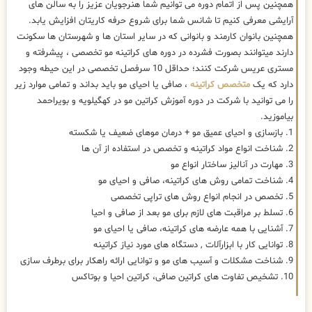
همچنین پس از اتمام دوره می توانیم شما هنرجویان عزیز را به سالن های
آرایشی معرفی کنیم تا شانس شما برای شروع حرفه کاریتان افزایش یابد.
همچنین بانوان کارمند و بانوانی که در سایر استان ها و شهرستان ها سکونت
دارند میتوانند بصورت فشرده در دوره های کراتینه مو تخصصی ، پیشرفته و
مستری عریس شرکت کنند؛ حداقل 10 سرفصل تخصصی در این حیطه وجود
دارد که یک
متخصص کراتینه
، صافی یا احیای مو باید بداند و تمامی موارد زیر
را می توانید با شرکت در دوره آموزش کراتین مو در کهگیلویه و بویراحمد
بیاموزید.
1. بازسازی و احیای عمیق مو + درمان موهای ضعیف یا شکسته
2. شناخت انواع مواد کراتینه و تخصص در استفاده از آن ها
3. مهارت در آنالیز ساختار انواع مو
4. شناخت تمامی روش های کراتینه، صافی و احیای مو
5. تخصص در انجام انواع روش های تراپی تخصصی
6. تسلط بر مراقبت های لازم برای مو بعد از صافی و احیا
7. آشنایی با همه عارضه های کراتینه، صافی یا احیای مو
8. توانایی کار با ابزارآلات , دستگاه های مورد نیاز کراتینه
9. شناخت مشکلات و آسیب های مو و توانایی ارائه راهکار برای برطرف سازی
10. تشخیص تفاوت های کراتین صافی، کراتین احیا و بوتاکس