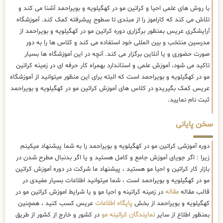
با روش های علمی احیا و کراتین مو در کهگیلویه و بویراحمد آشنا می کند و
تلاش می کند که کاراموز را از مبتدی تا سطوح پیشرفته کمک کند. آموزشگاه
آرایشگری عریس بمنظور برگزاری دوره کراتین مو در کهگیلویه و بویراحمد از
مدرسین منتخب و بین المللی خود استفاده می کند و کلاس ها را به دور
صورت حضوری و یا آنلاین برگزار می کند. آنچه در این آموزشگاه ها بسیار
تاکید می شود، آموزش علمی و استاندارد بهمراه کار حرفه ای در زمینه کراتین
مو در کهگیلویه و بویراحمد است که البته برای این منظور میتوانید از آموزشگاه
عریس کمک بگیریدو در کلاس های آموزش کراتین مو در کهگیلویه و بویراحمد
ثبت نام نمایید.
سخن پایانی
دوره آموزشی کراتین مو در کهگیلویه و بویراحمد را به شما پیشنهاد میکینم
زیرا : اگر جویای آموزش جامع و کامل هستید و یا اگر بدنبال مطرح شدن در
بازار کار کراتین و احیا مو هستید ، پیشنهاد ما شرکت در دوره آموزش کراتین
مو در کهگیلویه و بویراحمد است ، شما میتوانید اطلاعات بسیار مفیدی در
قالب مقاله
مقاله
در زمینه کراتینه و احیا مو و یا شرایط اموزش کراتین مو در
کهگیلویه و بویراحمد از بخش
پایگاه اطلاعات
عریس کسب کنید ، همچنین
بمنظور اطلاع از سایر
نمایندگان کراتینه مو
در کشور و خارج از کشور از طریق