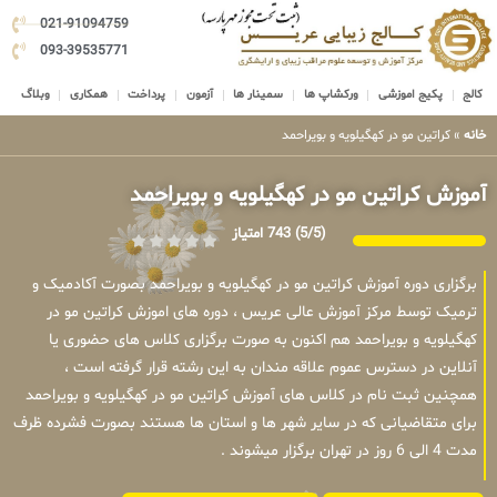
021-91094759
093-39535771
کالج
پکیج اموزشی
ورکشاپ ها
سمینار ها
آزمون
پرداخت
همکاری
وبلاگ
خانه
»
کراتین مو در کهگیلویه و بویراحمد
آموزش کراتین مو در کهگیلویه و بویراحمد
(5/5)
743 امتیاز
برگزاری دوره آموزش کراتین مو در کهگیلویه و بویراحمد بصورت آکادمیک و
ترمیک توسط مرکز آموزش عالی عریس ، دوره های اموزش کراتین مو در
کهگیلویه و بویراحمد هم اکنون به صورت برگزاری کلاس های حضوری یا
آنلاین در دسترس عموم علاقه مندان به این رشته قرار گرفته است ،
همچنین ثبت نام در کلاس های آموزش کراتین مو در کهگیلویه و بویراحمد
برای متقاضیانی که در سایر شهر ها و استان ها هستند بصورت فشرده ظرف
مدت 4 الی 6 روز در تهران برگزار میشوند .