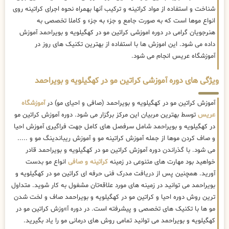
شناخت و استفاده از مواد کراتینه و ترکیب آنها بهمراه نحوه اجرای کراتینه روی
انواع موها است که به صورت جامع و جزء به جزء و کاملا تخصصی به
هنرجویان گرامی در دوره اموزشی کراتین مو در کهگیلویه و بویراحمد آموزش
داده می شود. این اموزش ها با استفاده از بهترین تکنیک های روز در
آموزشگاه عریس انجام می شود.
ویژگی های دوره آموزشی کراتین مو در کهگیلویه و بویراحمد
آموزش کراتین مو در کهگیلویه و بویراحمد (صافی و احیای مو) در
آموزشگاه
عریس
توسط بهترین مربیان این مرکز برگزار می شود. دوره آموزش کراتین مو
در کهگیلویه و بویراحمد شامل سرفصل های کامل جهت فراگیری آموزش احیا
و صاف کردن موها از جمله آموزش کراتینه مو و آموزش ریباندینگ مو و .....
می شود. با گذراندن دوره آموزش کراتین مو در کهگیلویه و بویراحمد قادر
خواهید بود مهارت های متنوعی در زمینه
کراتینه و صافی
انواع مو بدست
آورید. همچنین پس از دریافت مدرک فنی حرفه ای کراتین مو در کهگیلویه و
بویراحمد می توانید در زمینه های مورد علاقه‌تان مشغول به کار شوید. متداول
ترین روش دوره احیا و کراتین مو در کهگیلویه و بویراحمد صاف و لخت شدن
مو ها با تکنیک های تخصصی و پیشرفته است. در دوره آ»وزش کراتین مو در
کهگیلویه و بویراحمد می توانید تمامی روش های درمانی مو را یاد بگیرید.