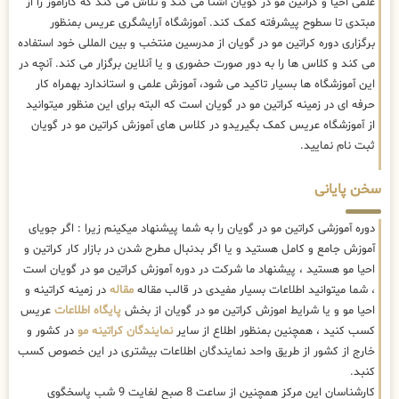
علمی احیا و کراتین مو در گویان آشنا می کند و تلاش می کند که کاراموز را از
مبتدی تا سطوح پیشرفته کمک کند. آموزشگاه آرایشگری عریس بمنظور
برگزاری دوره کراتین مو در گویان از مدرسین منتخب و بین المللی خود استفاده
می کند و کلاس ها را به دور صورت حضوری و یا آنلاین برگزار می کند. آنچه در
این آموزشگاه ها بسیار تاکید می شود، آموزش علمی و استاندارد بهمراه کار
حرفه ای در زمینه کراتین مو در گویان است که البته برای این منظور میتوانید
از آموزشگاه عریس کمک بگیریدو در کلاس های آموزش کراتین مو در گویان
ثبت نام نمایید.
سخن پایانی
دوره آموزشی کراتین مو در گویان را به شما پیشنهاد میکینم زیرا : اگر جویای
آموزش جامع و کامل هستید و یا اگر بدنبال مطرح شدن در بازار کار کراتین و
احیا مو هستید ، پیشنهاد ما شرکت در دوره آموزش کراتین مو در گویان است
، شما میتوانید اطلاعات بسیار مفیدی در قالب مقاله
مقاله
در زمینه کراتینه و
احیا مو و یا شرایط اموزش کراتین مو در گویان از بخش
پایگاه اطلاعات
عریس
کسب کنید ، همچنین بمنظور اطلاع از سایر
نمایندگان کراتینه مو
در کشور و
خارج از کشور از طریق واحد نمایندگان اطلاعات بیشتری در این خصوص کسب
کنبد.
کارشناسان این مرکز همچنین از ساعت 8 صبح لغایت 9 شب پاسخگوی