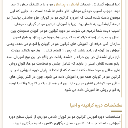
زیرا امروزه گسترش خدمات
آرایش و پیرایش
مو و یا براشینگ بیش از حد
موها موجب آسیب دیدگی موهای اکثر خانم ها شده است . تا جایی که این
موضوع باعث شده است که امروزه کراتین مو در گویان جزو مشاغل پولساز در
عرصه آرایشگری به شمار رود؛ زیرا با آموزش کراتین مو در گویان ، موهای
آسیب دیده شما ترمیم می شوند. در دوره کراتین مو در گویان مدرسان بین
الملل و خبره در زمینه کراتینه به تدریس هنرجوها می پردازد و طبق اصول
سازمان فنی حرفه ای، آموزش های کراتین مو در گویان را انجام می دهد. یعنی
آموزش ها گونه ای باید باشد که پس از اتمام کلاس ، هنرجو بتواند مهارت
لازم برای اشتغال در این حرفه را داشته باشد. در واقع در این نوع آموزش، سه
آیتم عمده نقش اصلی را دارند که شامل جنس و ضخامت مو ها، انواع روش
های صافی و مواد صاف کننده است که از ابتدا تا پایان دوره اموزشی احیا و
کراتین مو در گویان همه موارد آموزش داده می شود. چون در اکثر روش های
صافی مو، اتوکشی نقش مهمی دارد این امر هم از مبتدی تا پیشرفته با توجه
به انواع روش ها آموزش داده می شود.
مشخصات دوره کراتینه و احیا
مشخصات دوره اموزش کراتین مو در گویان شامل مواردی از قبیل سطح دوره
آموزشی ، تعداد جلسات کلاس ، محل برگزاری کلاس ، نحوه برگزاری دوره ،