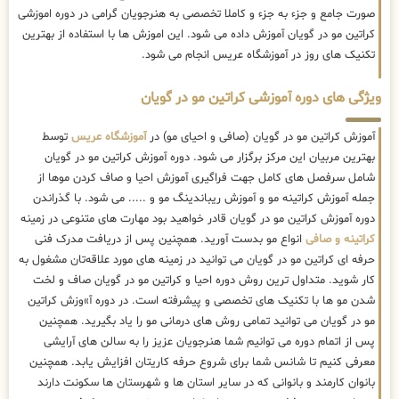
صورت جامع و جزء به جزء و کاملا تخصصی به هنرجویان گرامی در دوره اموزشی
کراتین مو در گویان آموزش داده می شود. این اموزش ها با استفاده از بهترین
تکنیک های روز در آموزشگاه عریس انجام می شود.
ویژگی های دوره آموزشی کراتین مو در گویان
آموزش کراتین مو در گویان (صافی و احیای مو) در
آموزشگاه عریس
توسط
بهترین مربیان این مرکز برگزار می شود. دوره آموزش کراتین مو در گویان
شامل سرفصل های کامل جهت فراگیری آموزش احیا و صاف کردن موها از
جمله آموزش کراتینه مو و آموزش ریباندینگ مو و ..... می شود. با گذراندن
دوره آموزش کراتین مو در گویان قادر خواهید بود مهارت های متنوعی در زمینه
کراتینه و صافی
انواع مو بدست آورید. همچنین پس از دریافت مدرک فنی
حرفه ای کراتین مو در گویان می توانید در زمینه های مورد علاقه‌تان مشغول به
کار شوید. متداول ترین روش دوره احیا و کراتین مو در گویان صاف و لخت
شدن مو ها با تکنیک های تخصصی و پیشرفته است. در دوره آ»وزش کراتین
مو در گویان می توانید تمامی روش های درمانی مو را یاد بگیرید. همچنین
پس از اتمام دوره می توانیم شما هنرجویان عزیز را به سالن های آرایشی
معرفی کنیم تا شانس شما برای شروع حرفه کاریتان افزایش یابد. همچنین
بانوان کارمند و بانوانی که در سایر استان ها و شهرستان ها سکونت دارند