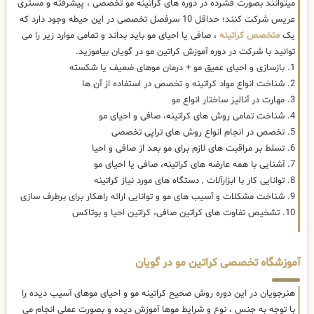
میتوانند بصورت فشرده در دوره های کراتینه مو تخصصی ، پیشرفته و مستری
عریس شرکت کنند؛ حداقل 10 سرفصل تخصصی در این حیطه وجود دارد که
یک
متخصص کراتینه
، صافی یا احیای مو باید بداند و تمامی موارد زیر را می
توانید با شرکت در دوره آموزش کراتین مو در گویان بیاموزید.
1. بازسازی و احیای عمیق مو + درمان موهای ضعیف یا شکسته
2. شناخت انواع مواد کراتینه و تخصص در استفاده از آن ها
3. مهارت در آنالیز ساختار انواع مو
4. شناخت تمامی روش های کراتینه، صافی و احیای مو
5. تخصص در انجام انواع روش های تراپی تخصصی
6. تسلط بر مراقبت های لازم برای مو بعد از صافی و احیا
7. آشنایی با همه عارضه های کراتینه، صافی یا احیای مو
8. توانایی کار با ابزارآلات , دستگاه های مورد نیاز کراتینه
9. شناخت مشکلات و آسیب های مو و توانایی ارائه راهکار برای برطرف سازی
10. تشخیص تفاوت های کراتین صافی، کراتین احیا و بوتاکس
آموزشگاه تخصصی کراتین مو در گویان
هنرجویان در این دوره روش صحیح کراتینه مو و احیای موهای آسیب دیده را
با توجه به جنس ، نوع و شرایط موها آموزش دیده و بصورت عملی انجام می