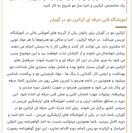
یک متخصص کراتین و احیا ساز مو شروع به کار کنید.
آموزشگاه فنی حرفه ای کراتین مو در گویان
کراتین مو در گویان برای بانوان یکی از گزینه های آموزشی عالی در آموزشگاه
عریس میباشد. در حرفه کراتین ، احیا و صافی مو هنرجوها با هر مواد مویی
که مشتری دارد، می توانند کار کنند و وقتی کار را به درستی انجام می دهند
بیشتر خوشحال می شوند و از کارشان لذت خواهند برد و این موضوع سبب
می شود به مرور زمان در این کار حرفه ای و با تجربه شوند. سرفصل های
کراتین مو در گویان بسیار جامع بوده و شامل موارد بسیاری مثل شناخت مو،
بهداشت و ایمنی کار، آشنایی با رنگ ها ، مواد شیمیایی مو و پیگمنت شناسی
میشود و همچنین در ادامه هنرجو با تمرین عملی روی سر مشتری کاملا حرفه
ای وکار بلد می شود و همچنین هنرجو در صورت تکمیل دوره مبتدی و
پیشرفته، میتواند جهت امتحان کتبی و عملی فنی حرفه ای آماده شود. این
دوره در مناطق مختلف ایران و در شعب آموزشگاه های ارایشگری عریس در
سراسر کشور برگزار می شوند. برای اخذ مدرک فنی حرفه ای کراتین مو در
گویان، شما باید در یکی از آموزشگاه های آرایشگری عریس ، ثبت نام کنید و
دوره کامل ببینید. شما همچنین میتوانید نسبت به اخذ گواهینامه بین المللی
احیاساز و کراتینه مو پس اتمام دوره اقدام نمایید، این نوع گواهینامه بصورت