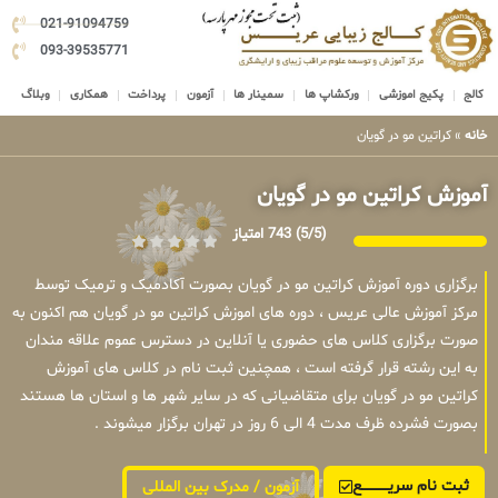
021-91094759
093-39535771
کالج
پکیج اموزشی
ورکشاپ ها
سمینار ها
آزمون
پرداخت
همکاری
وبلاگ
خانه
»
کراتین مو در گویان
آموزش کراتین مو در گویان
(5/5)
743 امتیاز
برگزاری دوره آموزش کراتین مو در گویان بصورت آکادمیک و ترمیک توسط
مرکز آموزش عالی عریس ، دوره های اموزش کراتین مو در گویان هم اکنون به
صورت برگزاری کلاس های حضوری یا آنلاین در دسترس عموم علاقه مندان
به این رشته قرار گرفته است ، همچنین ثبت نام در کلاس های آموزش
کراتین مو در گویان برای متقاضیانی که در سایر شهر ها و استان ها هستند
بصورت فشرده ظرف مدت 4 الی 6 روز در تهران برگزار میشوند .
ثبت نام سریــــــــــــع
آزمون / مدرک بین المللی