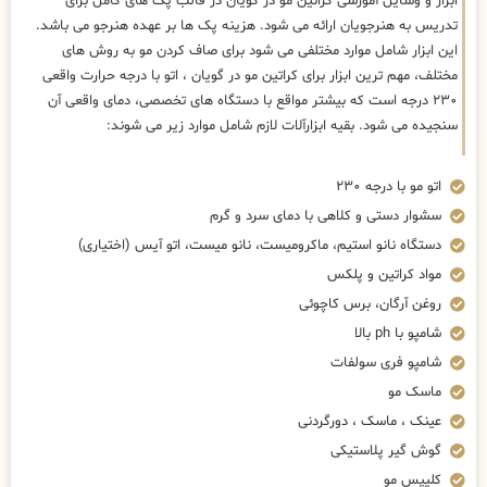
ابزار و وسایل آموزشی کراتین مو در گویان در قالب پک های کامل برای
تدریس به هنرجویان ارائه می شود. هزینه پک ها بر عهده هنرجو می باشد.
این ابزار شامل موارد مختلفی می شود برای صاف کردن مو به روش های
مختلف، مهم ترین ابزار برای کراتین مو در گویان ، اتو با درجه حرارت واقعی
۲۳۰ درجه است که بیشتر مواقع با دستگاه های تخصصی، دمای واقعی آن
سنجیده می شود. بقیه ابزارآلات لازم شامل موارد زیر می شوند:
اتو مو با درجه ۲۳۰
سشوار دستی و کلاهی با دمای سرد و گرم
دستگاه نانو استیم، ماکرومیست، نانو میست، اتو آیس (اختیاری)
مواد کراتین و پلکس
روغن آرگان، برس کاچوئی
شامپو با ph بالا
شامپو فری سولفات
ماسک مو
عینک ، ماسک ، دورگردنی
گوش گیر پلاستیکی
کلیپس مو