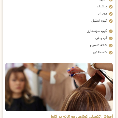
پیشبند
موپران
گیره استیل
گیره سوسماری
آب پاش
شانه تقسیم
کله مانکن
آموزش تکمیلی کوتاهی مو زنانه در اتاوا