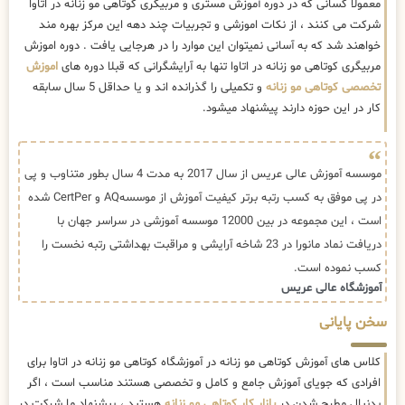
معمولا کسانی که در دوره آموزش مستری و مربیگری کوتاهی مو زنانه در اتاوا
شرکت می کنند ، از نکات اموزشی و تجربیات چند دهه این مرکز بهره مند
خواهند شد که به آسانی نمیتوان این موارد را در هرجایی یافت . دوره اموزش
مربیگری کوتاهی مو زنانه در اتاوا تنها به آرایشگرانی که قبلا دوره های
اموزش
تخصصی کوتاهی مو زنانه
و تکمیلی را گذرانده اند و یا حداقل 5 سال سابقه
کار در این حوزه دارند پیشنهاد میشود.
موسسه آموزش عالی عریس از سال 2017 به مدت 4 سال بطور متناوب و پی
در پی موفق به کسب رتبه برتر کیفیت آموزش از موسسهAQ و CertPer شده
است ، این مجموعه در بین 12000 موسسه آموزشی در سراسر جهان با
دریافت نماد مانورا در 23 شاخه آرایشی و مراقبت بهداشتی رتبه نخست را
کسب نموده است.
آموزشگاه عالی عریس
سخن پایانی
کلاس های آموزش کوتاهی مو زنانه در آموزشگاه کوتاهی مو زنانه در اتاوا برای
افرادی که جویای آموزش جامع و کامل و تخصصی هستند مناسب است ، اگر
بدنبال مطرح شدن در
بازار کار کوتاهی مو زنانه
هستید ، پیشنهاد ما شرکت در