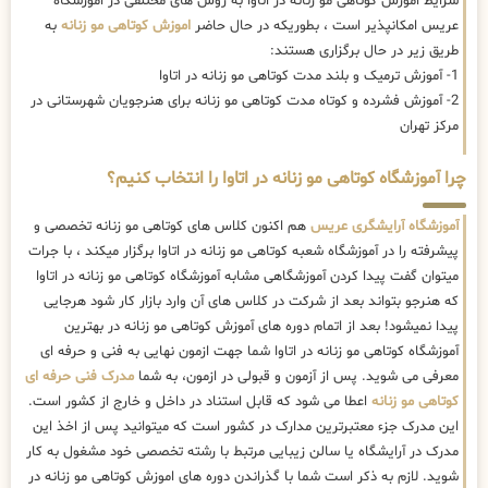
شرایط اموزش کوتاهی مو زنانه در اتاوا به روش های مختلفی در اموزشگاه
عریس امکانپذیر است ، بطوریکه در حال حاضر
اموزش کوتاهی مو زنانه
به
طریق زیر در حال برگزاری هستند:
1- آموزش ترمیک و بلند مدت کوتاهی مو زنانه در اتاوا
2- آموزش فشرده و کوتاه مدت کوتاهی مو زنانه برای هنرجویان شهرستانی در
مرکز تهران
چرا آموزشگاه کوتاهی مو زنانه در اتاوا را انتخاب کنیم؟
آموزشگاه آرایشگری عریس
هم اکنون کلاس های کوتاهی مو زنانه تخصصی و
پیشرفته را در آموزشگاه شعبه کوتاهی مو زنانه در اتاوا برگزار میکند ، با جرات
میتوان گفت پیدا کردن آموزشگاهی مشابه آموزشگاه کوتاهی مو زنانه در اتاوا
که هنرجو بتواند بعد از شرکت در کلاس های آن وارد بازار کار شود هرجایی
پیدا نمیشود! بعد از اتمام دوره های آموزش کوتاهی مو زنانه در بهترین
آموزشگاه کوتاهی مو زنانه در اتاوا شما جهت ازمون نهایی به فنی و حرفه ای
معرفی می شوید. پس از آزمون و قبولی در ازمون، به شما
مدرک فنی حرفه ای
کوتاهی مو زنانه
اعطا می شود که قابل استناد در داخل و خارج از کشور است.
این مدرک جزء معتبرترین مدارک در کشور است که میتوانید پس از اخذ این
مدرک در آرایشگاه یا سالن زیبایی مرتبط با رشته تخصصی خود مشغول به کار
شوید. لازم به ذکر است شما با گذراندن دوره های اموزش کوتاهی مو زنانه در