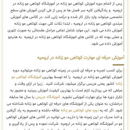
پس از اتمام دوره اموزش کوتاهی مو زنانه در اموزشگاه کوتاهی مو زنانه در
ارومیه و یادگرفتن کلیه سر فصل ها م پس از طی کردن آموزش های سطح
تخصصی میتواند وارد بازار کار شده و درآمد زایی کند. در کلاس های آموزش
مبتدی کوتاهی مو زنانه در ارومیه ، ابتدا نکات کلی جهت کوتاهی مو زنانه
آموزش داده می شود. این موارد شامل تمامی مراحل مقدماتی به صورت تئوری
و عملی بوده که در کلاس های اموزشگاه کوتاهی مو زنانه در ارومیه به هنرجو
آموزش داده می شود.
آموزش حرفه ای مهارت کوتاهی مو زنانه در ارومیه
برای کسب تجربه و حرفه ای شدن در زمینه کوتاهی مو زنانه میتوانید دوره
اموزش کوتاهی مو زنانه در ارومیه را که توسط بهترین
آموزشگاه کوتاهی مو
زنانه
کشور یعنی عریس برگزار میشود، شرکت کنید . زیرا در ازای وقت و
مبلغی که می پردازید لازم است با بهترین کیفیت آموزش ببینید و مجبور به
تکرار دوره ها برای مهارت آموزشی نشوید.
آموزشگاه عریس
با سال ها سابقه
درخشان، به عنوان یکی از آموزشگاه های حرفه ای کوتاهی مو زنانه شناخته می
شود. اگر که به
دوره های کوتاهی مو زنانه
علاقه داشته و تصمیم به یاد گرفتن
و اخذ مدرک در این زمینه ها را دارید، می توانید در کلاس های اموزش کوتاهی
مو در آموزشگاه کوتاهی مو زنانه در ارومیه شرکت نموده و پس از یادگیری و