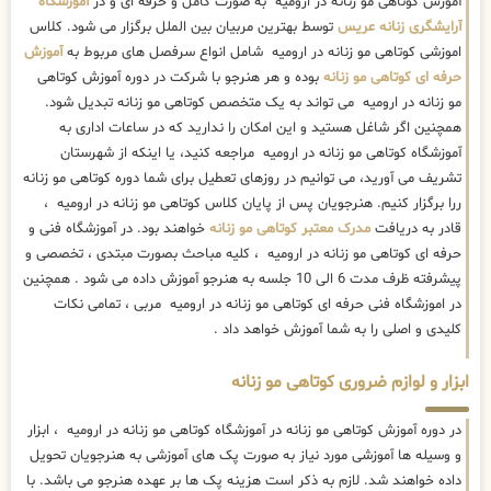
آموزش کوتاهی مو زنانه در ارومیه به صورت کامل و حرفه ای و در
آموزشگاه
آرایشگری زنانه عریس
توسط بهترین مربیان بین الملل برگزار می شود. کلاس
اموزشی کوتاهی مو زنانه در ارومیه شامل انواع سرفصل های مربوط به
آموزش
حرفه ای کوتاهی مو زنانه
بوده و هر هنرجو با شرکت در دوره آموزش کوتاهی
مو زنانه در ارومیه می تواند به یک متخصص کوتاهی مو زنانه تبدیل شود.
همچنین اگر شاغل هستید و این امکان را ندارید که در ساعات اداری به
آموزشگاه کوتاهی مو زنانه در ارومیه مراجعه کنید، یا اینکه از شهرستان
تشریف می آورید، می توانیم در روزهای تعطیل برای شما دوره کوتاهی مو زنانه
ررا برگزار کنیم. هنرجویان پس از پایان کلاس کوتاهی مو زنانه در ارومیه ،
قادر به دریافت
مدرک معتبر کوتاهی مو زنانه
خواهند بود. در آموزشگاه فنی و
حرفه ای کوتاهی مو زنانه در ارومیه ، کلیه مباحث بصورت مبتدی ، تخصصی و
پیشرفته ظرف مدت 6 الی 10 جلسه به هنرجو آموزش داده می شود . همچنین
در اموزشگاه فنی حرفه ای کوتاهی مو زنانه در ارومیه مربی ، تمامی نکات
کلیدی و اصلی را به شما آموزش خواهد داد .
ابزار و لوازم ضروری کوتاهی مو زنانه
در دوره آموزش کوتاهی مو زنانه در آموزشگاه کوتاهی مو زنانه در ارومیه ، ابزار
و وسیله ها آموزشی مورد نیاز به صورت پک های آموزشی به هنرجویان تحویل
داده خواهند شد. لازم به ذکر است هزینه پک ها بر عهده هنرجو می باشد. با