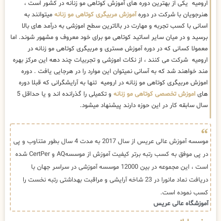
ارومیه یکی از بهترین دوره های آموزش کوتاهی مو زنانه در کشور است ،
هنرجویان با شرکت در دوره
آموزش مربیگری کوتاهی مو زنانه
میتوانند به
اسانی با کسب تجربه و مهارت در بالاترین سطح اموزشی به درآمد های بالا
برسید و در میان سایر اساتید کوتاهی مو برای خود معروف و مشهور شوند. اما
معمولا کسانی که در دوره آموزش مستری و مربیگری کوتاهی مو زنانه در
ارومیه شرکت می کنند ، از نکات اموزشی و تجربیات چند دهه این مرکز بهره
مند خواهند شد که به آسانی نمیتوان این موارد را در هرجایی یافت . دوره
اموزش مربیگری کوتاهی مو زنانه در ارومیه تنها به آرایشگرانی که قبلا دوره
های
اموزش تخصصی کوتاهی مو زنانه
و تکمیلی را گذرانده اند و یا حداقل 5
سال سابقه کار در این حوزه دارند پیشنهاد میشود.
موسسه آموزش عالی عریس از سال 2017 به مدت 4 سال بطور متناوب و پی
در پی موفق به کسب رتبه برتر کیفیت آموزش از موسسهAQ و CertPer شده
است ، این مجموعه در بین 12000 موسسه آموزشی در سراسر جهان با
دریافت نماد مانورا در 23 شاخه آرایشی و مراقبت بهداشتی رتبه نخست را
کسب نموده است.
آموزشگاه عالی عریس