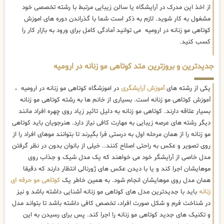
از اخذ این مدرک در آرایشگاه یا سالن زیبایی مرتبط با رشته تخصصی خود
مشغول به کار شوید. لازم به ذکر است شما با گذراندن دوره های اموزش
کوتاهی مو زنانه در ارومیه می توانید آمادگی کامل برای ورود به بازار کار را
کسب کنید.
جدیدترین و بروزترین متد کوتاهی مو زنانه در ارومیه
یکی از رشته های
آموزش آرایشگری
در اموزشگاه کوتاهی مو زنانه در ارومیه ،
آموزش کوتاهی مو زنانه است. بسیاری از خانم ها به رشته کوتاهی مو زنانه
بسیار علاقه دارند. کوتاهی مو زنانه به دلیل تاثیر زیاد روی چهره افراد مانند
دیگر رشته های عرصه زیبایی به مهارت کافی نیاز دارد. هنرجویان باید کوتاهی
مو زنانه را از همان مرحله اول به درستی فرا بگیرند تا بتوانند موهای افراد را از
روی تصویر و عکس به راحتی اصلاح کنند.. خیلی از بانوان بدون در نظر گرفتن
مدل خاصی از آرایشگر خود می خواهند که یک مدل شیک و جذاب روی
موهایشان اجرا کند و یا با دیدن عکس های ژورنالی انتظار دارند که دقیقا
همان مدل روی موهایشان انجام شود. به همین خاطر یک
کوتاهی مو حرفه ای
زنانه
باید با جدیدترین مدل های کوتاهی مو زنانه آشنایی داشته باشد و نیز
در شناخت فرم و شکل صورت افراد، تخصص کافی داشته باشد تا بتواند مدل
و تکنیک های جدید کوتاهی مو زنانه را اجرا کند. پس برای رسیدن به این