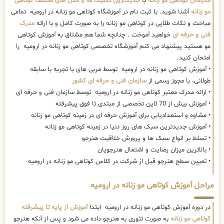
مدرسان کوتاهی مو زنانه
با
جدیدترین تکنیک ها و مدل های مختلف کوتاهی
مو زنانه
آشنا شوید. با ثبت نام در آموزشگاه کوتاهی مو زنانه در ارومیه تمامی
مباحث و نکات طلایی در کوتاهی مو زنانه را به صورت کامل و با ارائه
مدرک
فنی و حرفه ای
خواهید آموخت . چنانچه شما هم مشتاق به آموزش کوتاهی
مو هستید پیشنهاد می کنم آموزشگاه تخصصی کوتاهی مو زنانه در ارومیه را
امتحان کنید.
• آموزش کوتاهی مو زنانه در ارومیه توسط مربی های با تجربه با سابقه
طولانی، با مجوز رسمی از
سازمان فنی و حرفه ای کشور
• ارائه مدرک معتبر کوتاهی مو زنانه در ارومیه توسط سازمان فنی و حرفه ای
• آموزش بیش از 70 لاین تخصصی از مبتدی تا فوق پیشرفته
• مشاوه و استعدادیابی برای آموزش حرفه ای در زمینه کوتاهی مو زنانه
• آموزش جدیدترین سبک های روز دنیا در زمینه کوتاهی مو زنانه
• تسلط بر انواع سبک ها و پرورش خلاقیت هنرجو
• بالاترین میزان رضایت و اشتغال هنرجویان
• تعیین سطح هنرجو قبل از شرکت در کلاس کوتاهی مو زنانه در ارومیه
مراحل آموزش کوتاهی مو زنانه در ارومیه
در دوره آموزش کوتاهی مو زنانه در ارومیه ابتدا
آموزش از پایه تا پیشرفته
کوتاهی مو زنانه
به صورت تئوری به هنرجو داده می شود و پس از آنکه هنرجو