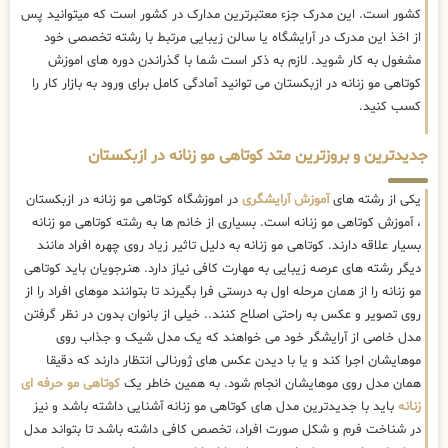
کشور است. این مدرک جزء معتبرترین مدارک در کشور است که میتوانید پس
از اخذ این مدرک در آرایشگاه یا سالن زیبایی مرتبط با رشته تخصصی خود
مشغول به کار شوید. لازم به ذکر است شما با گذراندن دوره های اموزش
کوتاهی مو زنانه در ازبکستان می توانید آمادگی کامل برای ورود به بازار کار را
کسب کنید.
جدیدترین و بروزترین متد کوتاهی مو زنانه در ازبکستان
یکی از رشته های
آموزش آرایشگری
در اموزشگاه کوتاهی مو زنانه در ازبکستان
، آموزش کوتاهی مو زنانه است. بسیاری از خانم ها به رشته کوتاهی مو زنانه
بسیار علاقه دارند. کوتاهی مو زنانه به دلیل تاثیر زیاد روی چهره افراد مانند
دیگر رشته های عرصه زیبایی به مهارت کافی نیاز دارد. هنرجویان باید کوتاهی
مو زنانه را از همان مرحله اول به درستی فرا بگیرند تا بتوانند موهای افراد را از
روی تصویر و عکس به راحتی اصلاح کنند.. خیلی از بانوان بدون در نظر گرفتن
مدل خاصی از آرایشگر خود می خواهند که یک مدل شیک و جذاب روی
موهایشان اجرا کند و یا با دیدن عکس های ژورنالی انتظار دارند که دقیقا
همان مدل روی موهایشان انجام شود. به همین خاطر یک
کوتاهی مو حرفه ای
زنانه
باید با جدیدترین مدل های کوتاهی مو زنانه آشنایی داشته باشد و نیز
در شناخت فرم و شکل صورت افراد، تخصص کافی داشته باشد تا بتواند مدل