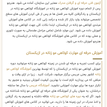
آزمون فنی حرفه ای و گرفتن مدرک
معتبر این سازمان، آماده می شود. هنرجو
پس از اتمام دوره اموزش کوتاهی مو زنانه در اموزشگاه کوتاهی مو زنانه در
ازبکستان و یادگرفتن کلیه سر فصل ها م پس از طی کردن آموزش های سطح
تخصصی میتواند وارد بازار کار شده و درآمد زایی کند. در کلاس های آموزش
مبتدی کوتاهی مو زنانه در ازبکستان، ابتدا نکات کلی جهت کوتاهی مو زنانه
آموزش داده می شود. این موارد شامل تمامی مراحل مقدماتی به صورت تئوری
و عملی بوده که در کلاس های اموزشگاه کوتاهی مو زنانه در ازبکستان به
هنرجو آموزش داده می شود.
آموزش حرفه ای مهارت کوتاهی مو زنانه در ازبکستان
برای کسب تجربه و حرفه ای شدن در زمینه کوتاهی مو زنانه میتوانید دوره
اموزش کوتاهی مو زنانه در ازبکستان را که توسط بهترین
آموزشگاه کوتاهی مو
زنانه
کشور یعنی عریس برگزار میشود، شرکت کنید . زیرا در ازای وقت و
مبلغی که می پردازید لازم است با بهترین کیفیت آموزش ببینید و مجبور به
تکرار دوره ها برای مهارت آموزشی نشوید.
آموزشگاه عریس
با سال ها سابقه
درخشان، به عنوان یکی از آموزشگاه های حرفه ای کوتاهی مو زنانه شناخته می
شود. اگر که به
دوره های کوتاهی مو زنانه
علاقه داشته و تصمیم به یاد گرفتن
و اخذ مدرک در این زمینه ها را دارید، می توانید در کلاس های اموزش کوتاهی