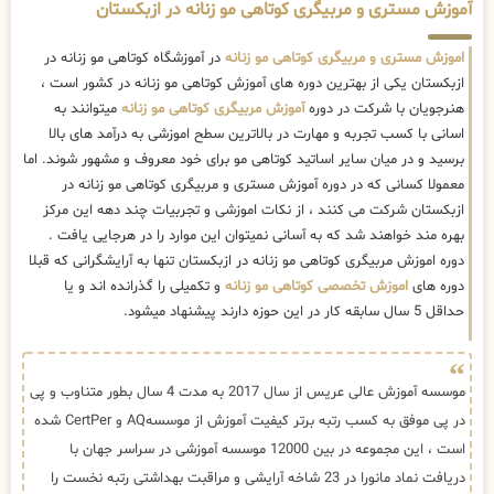
آموزش مستری و مربیگری کوتاهی مو زنانه در ازبکستان
اموزش مستری و مربیگری کوتاهی مو زنانه
در آموزشگاه کوتاهی مو زنانه در
ازبکستان یکی از بهترین دوره های آموزش کوتاهی مو زنانه در کشور است ،
هنرجویان با شرکت در دوره
آموزش مربیگری کوتاهی مو زنانه
میتوانند به
اسانی با کسب تجربه و مهارت در بالاترین سطح اموزشی به درآمد های بالا
برسید و در میان سایر اساتید کوتاهی مو برای خود معروف و مشهور شوند. اما
معمولا کسانی که در دوره آموزش مستری و مربیگری کوتاهی مو زنانه در
ازبکستان شرکت می کنند ، از نکات اموزشی و تجربیات چند دهه این مرکز
بهره مند خواهند شد که به آسانی نمیتوان این موارد را در هرجایی یافت .
دوره اموزش مربیگری کوتاهی مو زنانه در ازبکستان تنها به آرایشگرانی که قبلا
دوره های
اموزش تخصصی کوتاهی مو زنانه
و تکمیلی را گذرانده اند و یا
حداقل 5 سال سابقه کار در این حوزه دارند پیشنهاد میشود.
موسسه آموزش عالی عریس از سال 2017 به مدت 4 سال بطور متناوب و پی
در پی موفق به کسب رتبه برتر کیفیت آموزش از موسسهAQ و CertPer شده
است ، این مجموعه در بین 12000 موسسه آموزشی در سراسر جهان با
دریافت نماد مانورا در 23 شاخه آرایشی و مراقبت بهداشتی رتبه نخست را