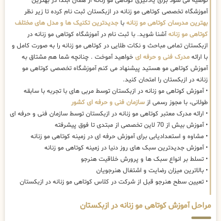
توصیه می شود برای یادگیری کوتاهی مو زنانه از همان ابتدا در بهترین
آموزشگاه تخصصی کوتاهی مو زنانه در ازبکستان ثبت نام کرده تا زیر نظر
بهترین مدرسان کوتاهی مو زنانه
با
جدیدترین تکنیک ها و مدل های مختلف
کوتاهی مو زنانه
آشنا شوید. با ثبت نام در آموزشگاه کوتاهی مو زنانه در
ازبکستان تمامی مباحث و نکات طلایی در کوتاهی مو زنانه را به صورت کامل و
با ارائه
مدرک فنی و حرفه ای
خواهید آموخت . چنانچه شما هم مشتاق به
آموزش کوتاهی مو هستید پیشنهاد می کنم آموزشگاه تخصصی کوتاهی مو
زنانه در ازبکستان را امتحان کنید.
• آموزش کوتاهی مو زنانه در ازبکستان توسط مربی های با تجربه با سابقه
طولانی، با مجوز رسمی از
سازمان فنی و حرفه ای کشور
• ارائه مدرک معتبر کوتاهی مو زنانه در ازبکستان توسط سازمان فنی و حرفه ای
• آموزش بیش از 70 لاین تخصصی از مبتدی تا فوق پیشرفته
• مشاوه و استعدادیابی برای آموزش حرفه ای در زمینه کوتاهی مو زنانه
• آموزش جدیدترین سبک های روز دنیا در زمینه کوتاهی مو زنانه
• تسلط بر انواع سبک ها و پرورش خلاقیت هنرجو
• بالاترین میزان رضایت و اشتغال هنرجویان
• تعیین سطح هنرجو قبل از شرکت در کلاس کوتاهی مو زنانه در ازبکستان
مراحل آموزش کوتاهی مو زنانه در ازبکستان