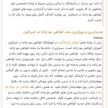
از اخذ این مدرک در آرایشگاه یا سالن زیبایی مرتبط با رشته تخصصی خود
مشغول به کار شوید. لازم به ذکر است شما با گذراندن دوره های اموزش
کوتاهی مو زنانه در اسرائیل می توانید آمادگی کامل برای ورود به بازار کار را
کسب کنید.
جدیدترین و بروزترین متد کوتاهی مو زنانه در اسرائیل
یکی از رشته های
آموزش آرایشگری
در اموزشگاه کوتاهی مو زنانه در اسرائیل ،
آموزش کوتاهی مو زنانه است. بسیاری از خانم ها به رشته کوتاهی مو زنانه
بسیار علاقه دارند. کوتاهی مو زنانه به دلیل تاثیر زیاد روی چهره افراد مانند
دیگر رشته های عرصه زیبایی به مهارت کافی نیاز دارد. هنرجویان باید کوتاهی
مو زنانه را از همان مرحله اول به درستی فرا بگیرند تا بتوانند موهای افراد را از
روی تصویر و عکس به راحتی اصلاح کنند.. خیلی از بانوان بدون در نظر گرفتن
مدل خاصی از آرایشگر خود می خواهند که یک مدل شیک و جذاب روی
موهایشان اجرا کند و یا با دیدن عکس های ژورنالی انتظار دارند که دقیقا
همان مدل روی موهایشان انجام شود. به همین خاطر یک
کوتاهی مو حرفه ای
زنانه
باید با جدیدترین مدل های کوتاهی مو زنانه آشنایی داشته باشد و نیز
در شناخت فرم و شکل صورت افراد، تخصص کافی داشته باشد تا بتواند مدل
و تکنیک های جدید کوتاهی مو زنانه را اجرا کند. پس برای رسیدن به این