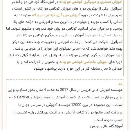
اموزش مستری و مربیگری کوتاهی مو زنانه
در آموزشگاه کوتاهی مو زنانه در
اسرائیل یکی از بهترین دوره های آموزش کوتاهی مو زنانه در کشور است ،
هنرجویان با شرکت در دوره
آموزش مربیگری کوتاهی مو زنانه
میتوانند به
اسانی با کسب تجربه و مهارت در بالاترین سطح اموزشی به درآمد های بالا
برسید و در میان سایر اساتید کوتاهی مو برای خود معروف و مشهور شوند. اما
معمولا کسانی که در دوره آموزش مستری و مربیگری کوتاهی مو زنانه در
اسرائیل شرکت می کنند ، از نکات اموزشی و تجربیات چند دهه این مرکز
بهره مند خواهند شد که به آسانی نمیتوان این موارد را در هرجایی یافت .
دوره اموزش مربیگری کوتاهی مو زنانه در اسرائیل تنها به آرایشگرانی که قبلا
دوره های
اموزش تخصصی کوتاهی مو زنانه
و تکمیلی را گذرانده اند و یا
حداقل 5 سال سابقه کار در این حوزه دارند پیشنهاد میشود.
موسسه آموزش عالی عریس از سال 2017 به مدت 4 سال بطور متناوب و پی
در پی موفق به کسب رتبه برتر کیفیت آموزش از موسسهAQ و CertPer شده
است ، این مجموعه در بین 12000 موسسه آموزشی در سراسر جهان با
دریافت نماد مانورا در 23 شاخه آرایشی و مراقبت بهداشتی رتبه نخست را
کسب نموده است.
آموزشگاه عالی عریس