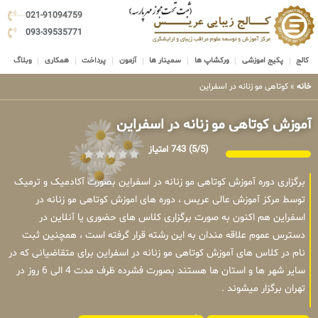
021-91094759
093-39535771
کالج
پکیج اموزشی
ورکشاپ ها
سمینار ها
آزمون
پرداخت
همکاری
وبلاگ
خانه
»
کوتاهی مو زنانه در اسفراین
آموزش کوتاهی مو زنانه در اسفراین
(5/5)
743 امتیاز
برگزاری دوره آموزش کوتاهی مو زنانه در اسفراین بصورت آکادمیک و ترمیک
توسط مرکز آموزش عالی عریس ، دوره های اموزش کوتاهی مو زنانه در
اسفراین هم اکنون به صورت برگزاری کلاس های حضوری یا آنلاین در
دسترس عموم علاقه مندان به این رشته قرار گرفته است ، همچنین ثبت
نام در کلاس های آموزش کوتاهی مو زنانه در اسفراین برای متقاضیانی که در
سایر شهر ها و استان ها هستند بصورت فشرده ظرف مدت 4 الی 6 روز در
تهران برگزار میشوند .