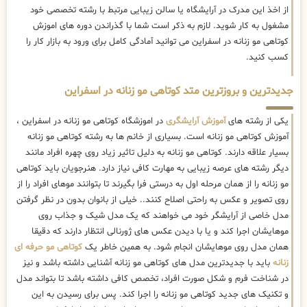
از اخذ این مدرک در آرایشگاه یا سالن زیبایی مرتبط با رشته تخصصی خود
مشغول به کار شوید. لازم به ذکر است شما با گذراندن دوره های اموزش
کوتاهی مو زنانه در اسفراین می توانید آمادگی کامل برای ورود به بازار کار را
کسب کنید.
جدیدترین و بروزترین متد کوتاهی مو زنانه در اسفراین
یکی از رشته های
آموزش آرایشگری
در اموزشگاه کوتاهی مو زنانه در اسفراین ،
آموزش کوتاهی مو زنانه است. بسیاری از خانم ها به رشته کوتاهی مو زنانه
بسیار علاقه دارند. کوتاهی مو زنانه به دلیل تاثیر زیاد روی چهره افراد مانند
دیگر رشته های عرصه زیبایی به مهارت کافی نیاز دارد. هنرجویان باید کوتاهی
مو زنانه را از همان مرحله اول به درستی فرا بگیرند تا بتوانند موهای افراد را از
روی تصویر و عکس به راحتی اصلاح کنند.. خیلی از بانوان بدون در نظر گرفتن
مدل خاصی از آرایشگر خود می خواهند که یک مدل شیک و جذاب روی
موهایشان اجرا کند و یا با دیدن عکس های ژورنالی انتظار دارند که دقیقا
همان مدل روی موهایشان انجام شود. به همین خاطر یک
کوتاهی مو حرفه ای
زنانه
باید با جدیدترین مدل های کوتاهی مو زنانه آشنایی داشته باشد و نیز
در شناخت فرم و شکل صورت افراد، تخصص کافی داشته باشد تا بتواند مدل
و تکنیک های جدید کوتاهی مو زنانه را اجرا کند. پس برای رسیدن به این