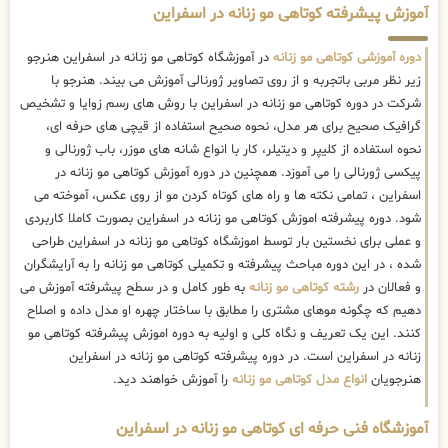
آموزش پیشرفته کوتاهی مو زنانه در اسفراین
دوره آموزشی کوتاهی مو زنانه
در آموزشگاه کوتاهی مو زنانه در اسفراین هنرجو
زیر نظر مربی باتجربه و از روی تصاویر ژورنالی آموزش می بیند. هنرجو با
شرکت در دوره کوتاهی مو زنانه در اسفراین با روش های رسم زوایا و تشخیص
گرافیک صحیح برای هر مدل، نحوه صحیح استفاده از قیچی های حرفه ای،
نحوه استفاده از کلیپر و دیتیلر، کار با انواع شانه های موزر، باب ژورنالی و
پیکسی ژورنالی را می آموزد. همچنین در دوره آموزش کوتاهی مو زنانه در
اسفراین ، تمامی نکته ها و راه های کوتاه کردن مو از روی عکس، آموخته می
شود. دوره پیشرفته اموزش کوتاهی مو زنانه در اسفراین بصورت کاملا کاربردی
و عملی برای نخستین بار توسط اموزشگاه کوتاهی مو زنانه در اسفراین طراحی
شده ، در این دوره مباحث پیشرفته و تکمیلی کوتاهی مو زنانه را به آرایشگران
و فعالان در
رشته کوتاهی مو زنانه
به طور کامل و در سطح پیشرفته آموزش می
دهیم که چگونه موهای مشتری را مطابق با ساختار چهره او مدل داده و اصلاح
کنند. این یک تعریف و نگاه کلی و اولیه به دوره اموزش پیشرفته کوتاهی مو
زنانه در اسفراین است. در دوره پیشرفته کوتاهی مو زنانه در اسفراین
هنرجویان
انواع مدل کوتاهی مو زنانه
را آموزش خواهند دید.
آموزشگاه فنی حرفه ای کوتاهی مو زنانه در اسفراین