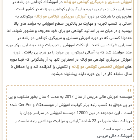
اموزش مستری و مربیگری کوتاهی مو زنانه
در آموزشگاه کوتاهی مو زنانه در
اسفراین یکی از بهترین دوره های آموزش کوتاهی مو زنانه در کشور است ،
هنرجویان با شرکت در دوره
آموزش مربیگری کوتاهی مو زنانه
میتوانند به
اسانی با کسب تجربه و مهارت در بالاترین سطح اموزشی به درآمد های بالا
برسید و در میان سایر اساتید کوتاهی مو برای خود معروف و مشهور شوند. اما
معمولا کسانی که در دوره آموزش مستری و مربیگری کوتاهی مو زنانه در
اسفراین شرکت می کنند ، از نکات اموزشی و تجربیات چند دهه این مرکز بهره
مند خواهند شد که به آسانی نمیتوان این موارد را در هرجایی یافت . دوره
اموزش مربیگری کوتاهی مو زنانه در اسفراین تنها به آرایشگرانی که قبلا دوره
های
اموزش تخصصی کوتاهی مو زنانه
و تکمیلی را گذرانده اند و یا حداقل 5
سال سابقه کار در این حوزه دارند پیشنهاد میشود.
موسسه آموزش عالی عریس از سال 2017 به مدت 4 سال بطور متناوب و پی
در پی موفق به کسب رتبه برتر کیفیت آموزش از موسسهAQ و CertPer شده
است ، این مجموعه در بین 12000 موسسه آموزشی در سراسر جهان با
دریافت نماد مانورا در 23 شاخه آرایشی و مراقبت بهداشتی رتبه نخست را
کسب نموده است.
آموزشگاه عالی عریس