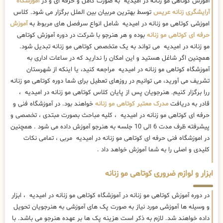
آموزش کوتاهی مو زنانه در امیدیه به صورت کامل و حرفه ای و در
آموزشگاه
آرایشگری زنانه عریس
توسط بهترین مربیان بین الملل برگزار می شود. کلاس
اموزشی کوتاهی مو زنانه در امیدیه شامل انواع سرفصل های مربوط به
آموزش
حرفه ای کوتاهی مو زنانه
بوده و هر هنرجو با شرکت در دوره آموزش کوتاهی
مو زنانه در امیدیه می تواند به یک متخصص کوتاهی مو زنانه تبدیل شود.
همچنین اگر شاغل هستید و این امکان را ندارید که در ساعات اداری به
آموزشگاه کوتاهی مو زنانه در امیدیه مراجعه کنید، یا اینکه از شهرستان
تشریف می آورید، می توانیم در روزهای تعطیل برای شما دوره کوتاهی مو زنانه
ررا برگزار کنیم. هنرجویان پس از پایان کلاس کوتاهی مو زنانه در امیدیه ،
قادر به دریافت
مدرک معتبر کوتاهی مو زنانه
خواهند بود. در آموزشگاه فنی و
حرفه ای کوتاهی مو زنانه در امیدیه ، کلیه مباحث بصورت مبتدی ، تخصصی و
پیشرفته ظرف مدت 6 الی 10 جلسه به هنرجو آموزش داده می شود . همچنین
در اموزشگاه فنی حرفه ای کوتاهی مو زنانه در امیدیه مربی ، تمامی نکات
کلیدی و اصلی را به شما آموزش خواهد داد .
ابزار و لوازم ضروری کوتاهی مو زنانه
در دوره آموزش کوتاهی مو زنانه در آموزشگاه کوتاهی مو زنانه در امیدیه ، ابزار
و وسیله ها آموزشی مورد نیاز به صورت پک های آموزشی به هنرجویان تحویل
داده خواهند شد. لازم به ذکر است هزینه پک ها بر عهده هنرجو می باشد. با