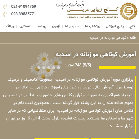
021-91094759
093-39535771
کالج
پکیج اموزشی
ورکشاپ ها
سمینار ها
آزمون
پرداخت
همکاری
وبلاگ
خانه
»
کوتاهی مو زنانه در امیدیه
آموزش کوتاهی مو زنانه در امیدیه
(5/5)
743 امتیاز
برگزاری دوره آموزش کوتاهی مو زنانه در امیدیه بصورت آکادمیک و ترمیک
توسط مرکز آموزش عالی عریس ، دوره های اموزش کوتاهی مو زنانه در
امیدیه هم اکنون به صورت برگزاری کلاس های حضوری یا آنلاین در دسترس
عموم علاقه مندان به این رشته قرار گرفته است ، همچنین ثبت نام در
کلاس های آموزش کوتاهی مو زنانه در امیدیه برای متقاضیانی که در سایر
شهر ها و استان ها هستند بصورت فشرده ظرف مدت 4 الی 6 روز در تهران
برگزار میشوند .