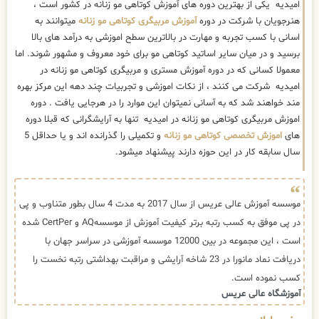
امیدیه یکی از بهترین دوره های آموزش کوتاهی مو زنانه در کشور است ،
هنرجویان با شرکت در دوره
آموزش مربیگری کوتاهی مو زنانه
میتوانند به
اسانی با کسب تجربه و مهارت در بالاترین سطح اموزشی به درآمد های بالا
برسید و در میان سایر اساتید کوتاهی مو برای خود معروف و مشهور شوند. اما
معمولا کسانی که در دوره آموزش مستری و مربیگری کوتاهی مو زنانه در
امیدیه شرکت می کنند ، از نکات اموزشی و تجربیات چند دهه این مرکز بهره
مند خواهند شد که به آسانی نمیتوان این موارد را در هرجایی یافت . دوره
اموزش مربیگری کوتاهی مو زنانه در امیدیه تنها به آرایشگرانی که قبلا دوره
های
اموزش تخصصی کوتاهی مو زنانه
و تکمیلی را گذرانده اند و یا حداقل 5
سال سابقه کار در این حوزه دارند پیشنهاد میشود.
موسسه آموزش عالی عریس از سال 2017 به مدت 4 سال بطور متناوب و پی
در پی موفق به کسب رتبه برتر کیفیت آموزش از موسسهAQ و CertPer شده
است ، این مجموعه در بین 12000 موسسه آموزشی در سراسر جهان با
دریافت نماد مانورا در 23 شاخه آرایشی و مراقبت بهداشتی رتبه نخست را
کسب نموده است.
آموزشگاه عالی عریس