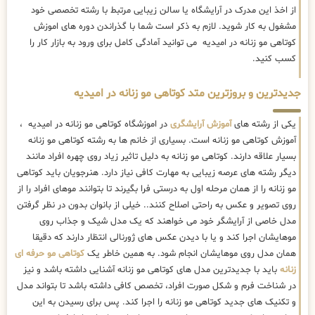
از اخذ این مدرک در آرایشگاه یا سالن زیبایی مرتبط با رشته تخصصی خود
مشغول به کار شوید. لازم به ذکر است شما با گذراندن دوره های اموزش
کوتاهی مو زنانه در امیدیه می توانید آمادگی کامل برای ورود به بازار کار را
کسب کنید.
جدیدترین و بروزترین متد کوتاهی مو زنانه در امیدیه
یکی از رشته های
آموزش آرایشگری
در اموزشگاه کوتاهی مو زنانه در امیدیه ،
آموزش کوتاهی مو زنانه است. بسیاری از خانم ها به رشته کوتاهی مو زنانه
بسیار علاقه دارند. کوتاهی مو زنانه به دلیل تاثیر زیاد روی چهره افراد مانند
دیگر رشته های عرصه زیبایی به مهارت کافی نیاز دارد. هنرجویان باید کوتاهی
مو زنانه را از همان مرحله اول به درستی فرا بگیرند تا بتوانند موهای افراد را از
روی تصویر و عکس به راحتی اصلاح کنند.. خیلی از بانوان بدون در نظر گرفتن
مدل خاصی از آرایشگر خود می خواهند که یک مدل شیک و جذاب روی
موهایشان اجرا کند و یا با دیدن عکس های ژورنالی انتظار دارند که دقیقا
همان مدل روی موهایشان انجام شود. به همین خاطر یک
کوتاهی مو حرفه ای
زنانه
باید با جدیدترین مدل های کوتاهی مو زنانه آشنایی داشته باشد و نیز
در شناخت فرم و شکل صورت افراد، تخصص کافی داشته باشد تا بتواند مدل
و تکنیک های جدید کوتاهی مو زنانه را اجرا کند. پس برای رسیدن به این