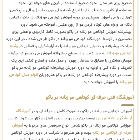
صحیح برای هر مدل، نحوه صحیح استفاده از قیچی های حرفه ای، نحوه
استفاده از کلیپر و دیتیلر، کار با انواع شانه های موزر، باب ژورنالی و پیکسی
ژورنالی را می آموزد. همچنین در دوره آموزش کوتاهی مو زنانه در باکو ، تمامی
نکته ها و راه های کوتاه کردن مو از روی عکس، آموخته می شود. دوره
پیشرفته اموزش کوتاهی مو زنانه در باکو بصورت کاملا کاربردی و عملی برای
نخستین بار توسط اموزشگاه کوتاهی مو زنانه در باکو طراحی شده ، در این دوره
مباحث پیشرفته و تکمیلی کوتاهی مو زنانه را به آرایشگران و فعالان در
رشته
کوتاهی مو زنانه
به طور کامل و در سطح پیشرفته آموزش می دهیم که چگونه
موهای مشتری را مطابق با ساختار چهره او مدل داده و اصلاح کنند. این یک
تعریف و نگاه کلی و اولیه به دوره اموزش پیشرفته کوتاهی مو زنانه در باکو
است. در دوره پیشرفته کوتاهی مو زنانه در باکو هنرجویان
انواع مدل کوتاهی
مو زنانه
را آموزش خواهند دید.
آموزشگاه فنی حرفه ای کوتاهی مو زنانه در باکو
آموزش کوتاهی مو زنانه در باکو به صورت کامل و حرفه ای و در
آموزشگاه
آرایشگری زنانه عریس
توسط بهترین مربیان بین الملل برگزار می شود. کلاس
اموزشی کوتاهی مو زنانه در باکو شامل انواع سرفصل های مربوط به
آموزش
حرفه ای کوتاهی مو زنانه
بوده و هر هنرجو با شرکت در دوره آموزش کوتاهی
مو زنانه در باکو می تواند به یک متخصص کوتاهی مو زنانه تبدیل شود.