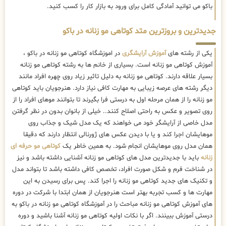
باکو می توانید آمادگی کامل برای ورود به بازار کار را کسب کنید.
جدیدترین و بروزترین متد کوتاهی مو زنانه در باکو
یکی از رشته های
آموزش آرایشگری
در اموزشگاه کوتاهی مو زنانه در باکو ،
آموزش کوتاهی مو زنانه است. بسیاری از خانم ها به رشته کوتاهی مو زنانه
بسیار علاقه دارند. کوتاهی مو زنانه به دلیل تاثیر زیاد روی چهره افراد مانند
دیگر رشته های عرصه زیبایی به مهارت کافی نیاز دارد. هنرجویان باید کوتاهی
مو زنانه را از همان مرحله اول به درستی فرا بگیرند تا بتوانند موهای افراد را از
روی تصویر و عکس به راحتی اصلاح کنند.. خیلی از بانوان بدون در نظر گرفتن
مدل خاصی از آرایشگر خود می خواهند که یک مدل شیک و جذاب روی
موهایشان اجرا کند و یا با دیدن عکس های ژورنالی انتظار دارند که دقیقا
همان مدل روی موهایشان انجام شود. به همین خاطر یک
کوتاهی مو حرفه ای
زنانه
باید با جدیدترین مدل های کوتاهی مو زنانه آشنایی داشته باشد و نیز
در شناخت فرم و شکل صورت افراد، تخصص کافی داشته باشد تا بتواند مدل
و تکنیک های جدید کوتاهی مو زنانه را اجرا کند. پس برای رسیدن به این
مهارت ها و کسب تجربه بهتر است هنرجویان از همان ابتدا با شرکت در دوره
های آموزش کوتاهی مو زنانه مباحث را در آموزشگاه کوتاهی مو زنانه در باکو به
درستی آموزش ببینند. اگر با نکات اولیه کوتاهی مو زنانه آشنا باشید و دوره