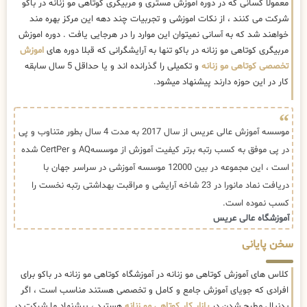
معمولا کسانی که در دوره آموزش مستری و مربیگری کوتاهی مو زنانه در باکو
شرکت می کنند ، از نکات اموزشی و تجربیات چند دهه این مرکز بهره مند
خواهند شد که به آسانی نمیتوان این موارد را در هرجایی یافت . دوره اموزش
مربیگری کوتاهی مو زنانه در باکو تنها به آرایشگرانی که قبلا دوره های
اموزش
تخصصی کوتاهی مو زنانه
و تکمیلی را گذرانده اند و یا حداقل 5 سال سابقه
کار در این حوزه دارند پیشنهاد میشود.
موسسه آموزش عالی عریس از سال 2017 به مدت 4 سال بطور متناوب و پی
در پی موفق به کسب رتبه برتر کیفیت آموزش از موسسهAQ و CertPer شده
است ، این مجموعه در بین 12000 موسسه آموزشی در سراسر جهان با
دریافت نماد مانورا در 23 شاخه آرایشی و مراقبت بهداشتی رتبه نخست را
کسب نموده است.
آموزشگاه عالی عریس
سخن پایانی
کلاس های آموزش کوتاهی مو زنانه در آموزشگاه کوتاهی مو زنانه در باکو برای
افرادی که جویای آموزش جامع و کامل و تخصصی هستند مناسب است ، اگر
بدنبال مطرح شدن در
بازار کار کوتاهی مو زنانه
هستید ، پیشنهاد ما شرکت در