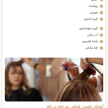
پیشبند
موپران
گیره استیل
گیره سوسماری
آب پاش
شانه تقسیم
کله مانکن
آموزش تکمیلی کوتاهی مو زنانه در باکو