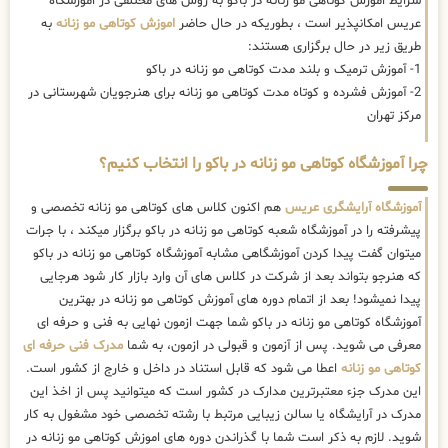
شرایط اموزش کوتاهی مو زنانه در باکو به روش های مختلفی در اموزشگاه
عریس امکانپذیر است ، بطوریکه در حال حاضر
اموزش کوتاهی مو زنانه
به
طریق زیر در حال برگزاری هستند:
1- آموزش ترمیک و بلند مدت کوتاهی مو زنانه در باکو
2- آموزش فشرده و کوتاه مدت کوتاهی مو زنانه برای هنرجویان شهرستانی در
مرکز تهران
چرا آموزشگاه کوتاهی مو زنانه در باکو را انتخاب کنیم؟
آموزشگاه آرایشگری عریس
هم اکنون کلاس های کوتاهی مو زنانه تخصصی و
پیشرفته را در آموزشگاه شعبه کوتاهی مو زنانه در باکو برگزار میکند ، با جرات
میتوان گفت پیدا کردن آموزشگاهی مشابه آموزشگاه کوتاهی مو زنانه در باکو
که هنرجو بتواند بعد از شرکت در کلاس های آن وارد بازار کار شود هرجایی
پیدا نمیشود! بعد از اتمام دوره های آموزش کوتاهی مو زنانه در بهترین
آموزشگاه کوتاهی مو زنانه در باکو شما جهت ازمون نهایی به فنی و حرفه ای
معرفی می شوید. پس از آزمون و قبولی در ازمون، به شما
مدرک فنی حرفه ای
کوتاهی مو زنانه
اعطا می شود که قابل استناد در داخل و خارج از کشور است.
این مدرک جزء معتبرترین مدارک در کشور است که میتوانید پس از اخذ این
مدرک در آرایشگاه یا سالن زیبایی مرتبط با رشته تخصصی خود مشغول به کار
شوید. لازم به ذکر است شما با گذراندن دوره های اموزش کوتاهی مو زنانه در