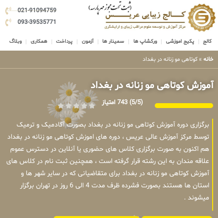
021-91094759
093-39535771
کالج
پکیج اموزشی
ورکشاپ ها
سمینار ها
آزمون
پرداخت
همکاری
وبلاگ
خانه
»
کوتاهی مو زنانه در بغداد
آموزش کوتاهی مو زنانه در بغداد
(5/5)
743 امتیاز
برگزاری دوره آموزش کوتاهی مو زنانه در بغداد بصورت آکادمیک و ترمیک
توسط مرکز آموزش عالی عریس ، دوره های اموزش کوتاهی مو زنانه در بغداد
هم اکنون به صورت برگزاری کلاس های حضوری یا آنلاین در دسترس عموم
علاقه مندان به این رشته قرار گرفته است ، همچنین ثبت نام در کلاس های
آموزش کوتاهی مو زنانه در بغداد برای متقاضیانی که در سایر شهر ها و
استان ها هستند بصورت فشرده ظرف مدت 4 الی 6 روز در تهران برگزار
میشوند .