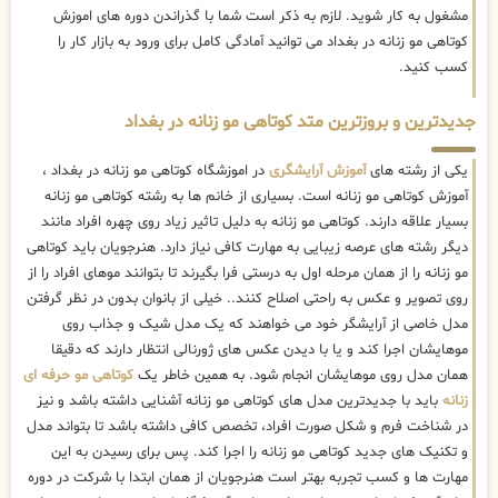
مشغول به کار شوید. لازم به ذکر است شما با گذراندن دوره های اموزش
کوتاهی مو زنانه در بغداد می توانید آمادگی کامل برای ورود به بازار کار را
کسب کنید.
جدیدترین و بروزترین متد کوتاهی مو زنانه در بغداد
یکی از رشته های
آموزش آرایشگری
در اموزشگاه کوتاهی مو زنانه در بغداد ،
آموزش کوتاهی مو زنانه است. بسیاری از خانم ها به رشته کوتاهی مو زنانه
بسیار علاقه دارند. کوتاهی مو زنانه به دلیل تاثیر زیاد روی چهره افراد مانند
دیگر رشته های عرصه زیبایی به مهارت کافی نیاز دارد. هنرجویان باید کوتاهی
مو زنانه را از همان مرحله اول به درستی فرا بگیرند تا بتوانند موهای افراد را از
روی تصویر و عکس به راحتی اصلاح کنند.. خیلی از بانوان بدون در نظر گرفتن
مدل خاصی از آرایشگر خود می خواهند که یک مدل شیک و جذاب روی
موهایشان اجرا کند و یا با دیدن عکس های ژورنالی انتظار دارند که دقیقا
همان مدل روی موهایشان انجام شود. به همین خاطر یک
کوتاهی مو حرفه ای
زنانه
باید با جدیدترین مدل های کوتاهی مو زنانه آشنایی داشته باشد و نیز
در شناخت فرم و شکل صورت افراد، تخصص کافی داشته باشد تا بتواند مدل
و تکنیک های جدید کوتاهی مو زنانه را اجرا کند. پس برای رسیدن به این
مهارت ها و کسب تجربه بهتر است هنرجویان از همان ابتدا با شرکت در دوره