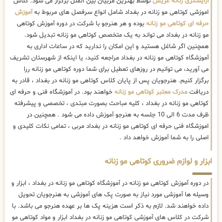
آرایشگری زنانه عریس
توسط بهترین مربیان بین الملل برگزار می شود. کلاس
اموزشی کوتاهی مو زنانه در بغداد شامل انواع سرفصل های مربوط به
آموزش
حرفه ای کوتاهی مو زنانه
بوده و هر هنرجو با شرکت در دوره آموزش کوتاهی
مو زنانه در بغداد می تواند به یک متخصص کوتاهی مو زنانه تبدیل شود.
همچنین اگر شاغل هستید و این امکان را ندارید که در ساعات اداری به
آموزشگاه کوتاهی مو زنانه در بغداد مراجعه کنید، یا اینکه از شهرستان تشریف
می آورید، می توانیم در روزهای تعطیل برای شما دوره کوتاهی مو زنانه ررا
برگزار کنیم. هنرجویان پس از پایان کلاس کوتاهی مو زنانه در بغداد ، قادر به
دریافت
مدرک معتبر کوتاهی مو زنانه
خواهند بود. در آموزشگاه فنی و حرفه ای
کوتاهی مو زنانه در بغداد ، کلیه مباحث بصورت مبتدی ، تخصصی و پیشرفته
ظرف مدت 6 الی 10 جلسه به هنرجو آموزش داده می شود . همچنین در
اموزشگاه فنی حرفه ای کوتاهی مو زنانه در بغداد مربی ، تمامی نکات کلیدی و
اصلی را به شما آموزش خواهد داد .
ابزار و لوازم ضروری کوتاهی مو زنانه
در دوره آموزش کوتاهی مو زنانه در آموزشگاه کوتاهی مو زنانه در بغداد ، ابزار و
وسیله ها آموزشی مورد نیاز به صورت پک های آموزشی به هنرجویان تحویل
داده خواهند شد. لازم به ذکر است هزینه پک ها بر عهده هنرجو می باشد. با
شرکت در کلاس های آموزشی کوتاهی مو زنانه در بغداد ابزار و مواد کوتاهی مو