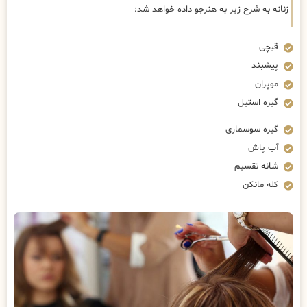
زنانه به شرح زیر به هنرجو داده خواهد شد:
قیچی
پیشبند
موپران
گیره استیل
گیره سوسماری
آب پاش
شانه تقسیم
کله مانکن