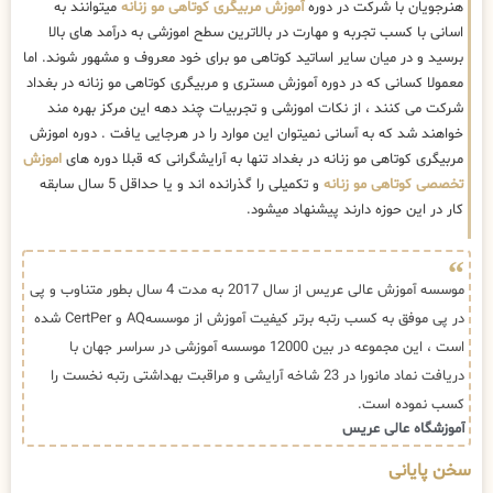
هنرجویان با شرکت در دوره
آموزش مربیگری کوتاهی مو زنانه
میتوانند به
اسانی با کسب تجربه و مهارت در بالاترین سطح اموزشی به درآمد های بالا
برسید و در میان سایر اساتید کوتاهی مو برای خود معروف و مشهور شوند. اما
معمولا کسانی که در دوره آموزش مستری و مربیگری کوتاهی مو زنانه در بغداد
شرکت می کنند ، از نکات اموزشی و تجربیات چند دهه این مرکز بهره مند
خواهند شد که به آسانی نمیتوان این موارد را در هرجایی یافت . دوره اموزش
مربیگری کوتاهی مو زنانه در بغداد تنها به آرایشگرانی که قبلا دوره های
اموزش
تخصصی کوتاهی مو زنانه
و تکمیلی را گذرانده اند و یا حداقل 5 سال سابقه
کار در این حوزه دارند پیشنهاد میشود.
موسسه آموزش عالی عریس از سال 2017 به مدت 4 سال بطور متناوب و پی
در پی موفق به کسب رتبه برتر کیفیت آموزش از موسسهAQ و CertPer شده
است ، این مجموعه در بین 12000 موسسه آموزشی در سراسر جهان با
دریافت نماد مانورا در 23 شاخه آرایشی و مراقبت بهداشتی رتبه نخست را
کسب نموده است.
آموزشگاه عالی عریس
سخن پایانی