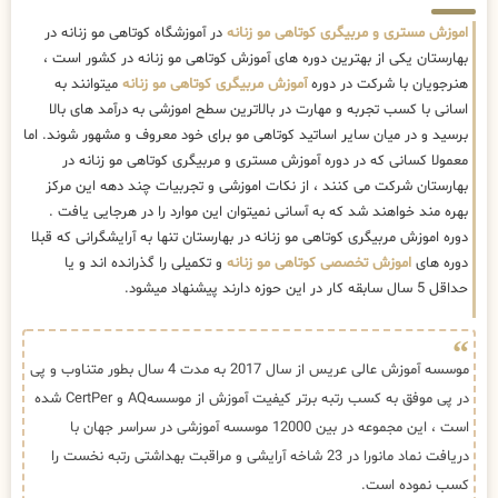
اموزش مستری و مربیگری کوتاهی مو زنانه
در آموزشگاه کوتاهی مو زنانه در
بهارستان یکی از بهترین دوره های آموزش کوتاهی مو زنانه در کشور است ،
هنرجویان با شرکت در دوره
آموزش مربیگری کوتاهی مو زنانه
میتوانند به
اسانی با کسب تجربه و مهارت در بالاترین سطح اموزشی به درآمد های بالا
برسید و در میان سایر اساتید کوتاهی مو برای خود معروف و مشهور شوند. اما
معمولا کسانی که در دوره آموزش مستری و مربیگری کوتاهی مو زنانه در
بهارستان شرکت می کنند ، از نکات اموزشی و تجربیات چند دهه این مرکز
بهره مند خواهند شد که به آسانی نمیتوان این موارد را در هرجایی یافت .
دوره اموزش مربیگری کوتاهی مو زنانه در بهارستان تنها به آرایشگرانی که قبلا
دوره های
اموزش تخصصی کوتاهی مو زنانه
و تکمیلی را گذرانده اند و یا
حداقل 5 سال سابقه کار در این حوزه دارند پیشنهاد میشود.
موسسه آموزش عالی عریس از سال 2017 به مدت 4 سال بطور متناوب و پی
در پی موفق به کسب رتبه برتر کیفیت آموزش از موسسهAQ و CertPer شده
است ، این مجموعه در بین 12000 موسسه آموزشی در سراسر جهان با
دریافت نماد مانورا در 23 شاخه آرایشی و مراقبت بهداشتی رتبه نخست را
کسب نموده است.