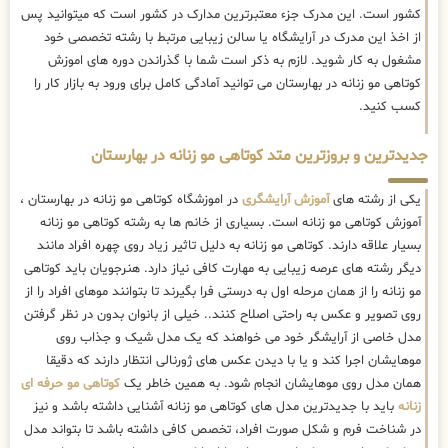
کشور است. این مدرک جزء معتبرترین مدارک در کشور است که میتوانید پس
از اخذ این مدرک در آرایشگاه یا سالن زیبایی مرتبط با رشته تخصصی خود
مشغول به کار شوید. لازم به ذکر است شما با گذراندن دوره های اموزش
کوتاهی مو زنانه در بهارستان می توانید آمادگی کامل برای ورود به بازار کار را
کسب کنید.
جدیدترین و بروزترین متد کوتاهی مو زنانه در بهارستان
یکی از رشته های
آموزش آرایشگری
در اموزشگاه کوتاهی مو زنانه در بهارستان ،
آموزش کوتاهی مو زنانه است. بسیاری از خانم ها به رشته کوتاهی مو زنانه
بسیار علاقه دارند. کوتاهی مو زنانه به دلیل تاثیر زیاد روی چهره افراد مانند
دیگر رشته های عرصه زیبایی به مهارت کافی نیاز دارد. هنرجویان باید کوتاهی
مو زنانه را از همان مرحله اول به درستی فرا بگیرند تا بتوانند موهای افراد را از
روی تصویر و عکس به راحتی اصلاح کنند.. خیلی از بانوان بدون در نظر گرفتن
مدل خاصی از آرایشگر خود می خواهند که یک مدل شیک و جذاب روی
موهایشان اجرا کند و یا با دیدن عکس های ژورنالی انتظار دارند که دقیقا
همان مدل روی موهایشان انجام شود. به همین خاطر یک
کوتاهی مو حرفه ای
زنانه
باید با جدیدترین مدل های کوتاهی مو زنانه آشنایی داشته باشد و نیز
در شناخت فرم و شکل صورت افراد، تخصص کافی داشته باشد تا بتواند مدل