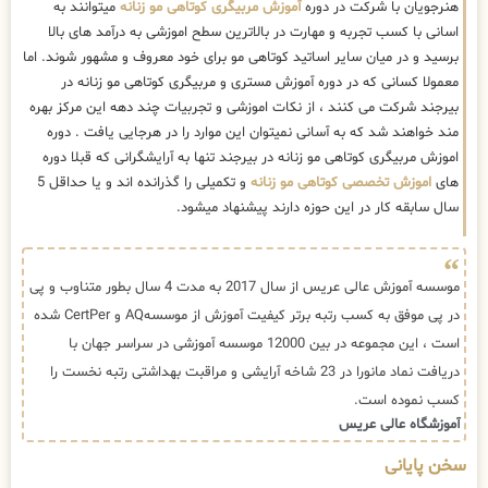
هنرجویان با شرکت در دوره
آموزش مربیگری کوتاهی مو زنانه
میتوانند به
اسانی با کسب تجربه و مهارت در بالاترین سطح اموزشی به درآمد های بالا
برسید و در میان سایر اساتید کوتاهی مو برای خود معروف و مشهور شوند. اما
معمولا کسانی که در دوره آموزش مستری و مربیگری کوتاهی مو زنانه در
بیرجند شرکت می کنند ، از نکات اموزشی و تجربیات چند دهه این مرکز بهره
مند خواهند شد که به آسانی نمیتوان این موارد را در هرجایی یافت . دوره
اموزش مربیگری کوتاهی مو زنانه در بیرجند تنها به آرایشگرانی که قبلا دوره
های
اموزش تخصصی کوتاهی مو زنانه
و تکمیلی را گذرانده اند و یا حداقل 5
سال سابقه کار در این حوزه دارند پیشنهاد میشود.
موسسه آموزش عالی عریس از سال 2017 به مدت 4 سال بطور متناوب و پی
در پی موفق به کسب رتبه برتر کیفیت آموزش از موسسهAQ و CertPer شده
است ، این مجموعه در بین 12000 موسسه آموزشی در سراسر جهان با
دریافت نماد مانورا در 23 شاخه آرایشی و مراقبت بهداشتی رتبه نخست را
کسب نموده است.
آموزشگاه عالی عریس
سخن پایانی