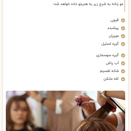
مو زنانه به شرح زیر به هنرجو داده خواهد شد:
قیچی
پیشبند
موپران
گیره استیل
گیره سوسماری
آب پاش
شانه تقسیم
کله مانکن