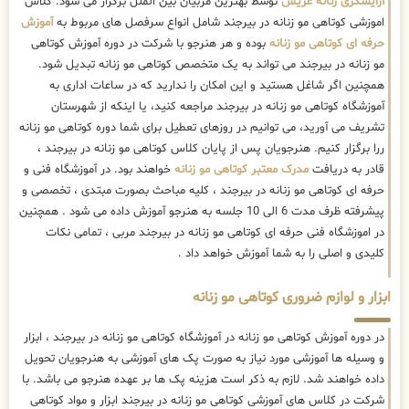
آرایشگری زنانه عریس
توسط بهترین مربیان بین الملل برگزار می شود. کلاس
اموزشی کوتاهی مو زنانه در بیرجند شامل انواع سرفصل های مربوط به
آموزش
حرفه ای کوتاهی مو زنانه
بوده و هر هنرجو با شرکت در دوره آموزش کوتاهی
مو زنانه در بیرجند می تواند به یک متخصص کوتاهی مو زنانه تبدیل شود.
همچنین اگر شاغل هستید و این امکان را ندارید که در ساعات اداری به
آموزشگاه کوتاهی مو زنانه در بیرجند مراجعه کنید، یا اینکه از شهرستان
تشریف می آورید، می توانیم در روزهای تعطیل برای شما دوره کوتاهی مو زنانه
ررا برگزار کنیم. هنرجویان پس از پایان کلاس کوتاهی مو زنانه در بیرجند ،
قادر به دریافت
مدرک معتبر کوتاهی مو زنانه
خواهند بود. در آموزشگاه فنی و
حرفه ای کوتاهی مو زنانه در بیرجند ، کلیه مباحث بصورت مبتدی ، تخصصی و
پیشرفته ظرف مدت 6 الی 10 جلسه به هنرجو آموزش داده می شود . همچنین
در اموزشگاه فنی حرفه ای کوتاهی مو زنانه در بیرجند مربی ، تمامی نکات
کلیدی و اصلی را به شما آموزش خواهد داد .
ابزار و لوازم ضروری کوتاهی مو زنانه
در دوره آموزش کوتاهی مو زنانه در آموزشگاه کوتاهی مو زنانه در بیرجند ، ابزار
و وسیله ها آموزشی مورد نیاز به صورت پک های آموزشی به هنرجویان تحویل
داده خواهند شد. لازم به ذکر است هزینه پک ها بر عهده هنرجو می باشد. با
شرکت در کلاس های آموزشی کوتاهی مو زنانه در بیرجند ابزار و مواد کوتاهی