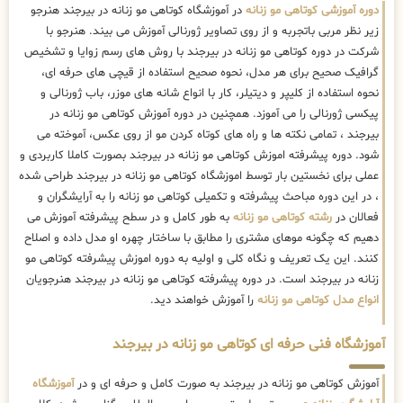
دوره آموزشی کوتاهی مو زنانه
در آموزشگاه کوتاهی مو زنانه در بیرجند هنرجو
زیر نظر مربی باتجربه و از روی تصاویر ژورنالی آموزش می بیند. هنرجو با
شرکت در دوره کوتاهی مو زنانه در بیرجند با روش های رسم زوایا و تشخیص
گرافیک صحیح برای هر مدل، نحوه صحیح استفاده از قیچی های حرفه ای،
نحوه استفاده از کلیپر و دیتیلر، کار با انواع شانه های موزر، باب ژورنالی و
پیکسی ژورنالی را می آموزد. همچنین در دوره آموزش کوتاهی مو زنانه در
بیرجند ، تمامی نکته ها و راه های کوتاه کردن مو از روی عکس، آموخته می
شود. دوره پیشرفته اموزش کوتاهی مو زنانه در بیرجند بصورت کاملا کاربردی و
عملی برای نخستین بار توسط اموزشگاه کوتاهی مو زنانه در بیرجند طراحی شده
، در این دوره مباحث پیشرفته و تکمیلی کوتاهی مو زنانه را به آرایشگران و
فعالان در
رشته کوتاهی مو زنانه
به طور کامل و در سطح پیشرفته آموزش می
دهیم که چگونه موهای مشتری را مطابق با ساختار چهره او مدل داده و اصلاح
کنند. این یک تعریف و نگاه کلی و اولیه به دوره اموزش پیشرفته کوتاهی مو
زنانه در بیرجند است. در دوره پیشرفته کوتاهی مو زنانه در بیرجند هنرجویان
انواع مدل کوتاهی مو زنانه
را آموزش خواهند دید.
آموزشگاه فنی حرفه ای کوتاهی مو زنانه در بیرجند
آموزش کوتاهی مو زنانه در بیرجند به صورت کامل و حرفه ای و در
آموزشگاه