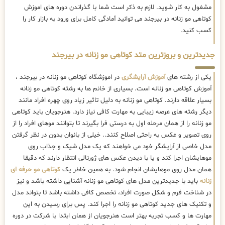
مشغول به کار شوید. لازم به ذکر است شما با گذراندن دوره های اموزش
کوتاهی مو زنانه در بیرجند می توانید آمادگی کامل برای ورود به بازار کار را
کسب کنید.
جدیدترین و بروزترین متد کوتاهی مو زنانه در بیرجند
یکی از رشته های
آموزش آرایشگری
در اموزشگاه کوتاهی مو زنانه در بیرجند ،
آموزش کوتاهی مو زنانه است. بسیاری از خانم ها به رشته کوتاهی مو زنانه
بسیار علاقه دارند. کوتاهی مو زنانه به دلیل تاثیر زیاد روی چهره افراد مانند
دیگر رشته های عرصه زیبایی به مهارت کافی نیاز دارد. هنرجویان باید کوتاهی
مو زنانه را از همان مرحله اول به درستی فرا بگیرند تا بتوانند موهای افراد را از
روی تصویر و عکس به راحتی اصلاح کنند.. خیلی از بانوان بدون در نظر گرفتن
مدل خاصی از آرایشگر خود می خواهند که یک مدل شیک و جذاب روی
موهایشان اجرا کند و یا با دیدن عکس های ژورنالی انتظار دارند که دقیقا
همان مدل روی موهایشان انجام شود. به همین خاطر یک
کوتاهی مو حرفه ای
زنانه
باید با جدیدترین مدل های کوتاهی مو زنانه آشنایی داشته باشد و نیز
در شناخت فرم و شکل صورت افراد، تخصص کافی داشته باشد تا بتواند مدل
و تکنیک های جدید کوتاهی مو زنانه را اجرا کند. پس برای رسیدن به این
مهارت ها و کسب تجربه بهتر است هنرجویان از همان ابتدا با شرکت در دوره