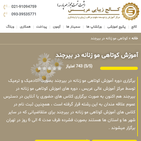
021-91094759
093-39535771
کالج
پکیج اموزشی
ورکشاپ ها
سمینار ها
آزمون
پرداخت
همکاری
وبلاگ
خانه
»
کوتاهی مو زنانه در بیرجند
آموزش کوتاهی مو زنانه در بیرجند
(5/5)
743 امتیاز
برگزاری دوره آموزش کوتاهی مو زنانه در بیرجند بصورت آکادمیک و ترمیک
توسط مرکز آموزش عالی عریس ، دوره های اموزش کوتاهی مو زنانه در
بیرجند هم اکنون به صورت برگزاری کلاس های حضوری یا آنلاین در دسترس
عموم علاقه مندان به این رشته قرار گرفته است ، همچنین ثبت نام در
کلاس های آموزش کوتاهی مو زنانه در بیرجند برای متقاضیانی که در سایر
شهر ها و استان ها هستند بصورت فشرده ظرف مدت 4 الی 6 روز در تهران
برگزار میشوند .