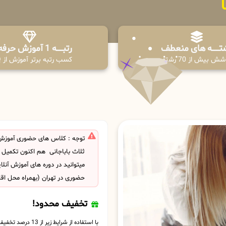
تـــــــه های منعطف
رتبــــــه 1 آموزش حرفه ای
ش بیش از 70 رشته
کسب رتبه برتر آموزش از PPQ
توجه : کلاس های حضوری آموزش ک
ثلاث باباجانی هم اکنون تکمیل
میتوانید در دوره های آموزش آنل
حضوری در تهران (بهمراه محل اق
تخفیف محدود!
با استفاده از شرایط زیر از 13 درصد تخفیف بهره مند شوید.