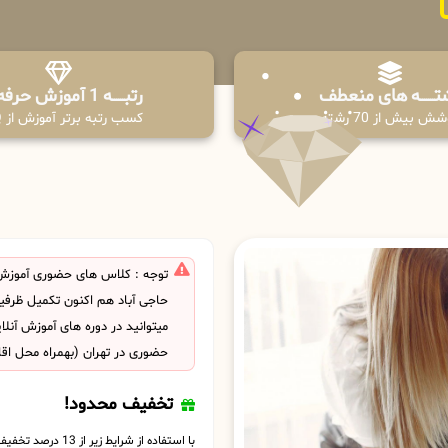
تـــــــه های منعطف
رتبــــــه 1 آموزش حرفه ای
ش بیش از 70 رشته
کسب رتبه برتر آموزش از PPQ
توجه : کلاس های حضوری آموزش ک
حاجی آباد هم اکنون تکمیل ظرف
میتوانید در دوره های آموزش آنل
حضوری در تهران (بهمراه محل اق
تخفیف محدود!
با استفاده از شرایط زیر از 13 درصد تخفیف بهره مند شوید.