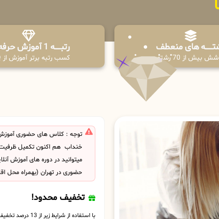
تـــــــه های منعطف
رتبــــــه 1 آموزش حرفه ای
ش بیش از 70 رشته
کسب رتبه برتر آموزش از PPQ
توجه : کلاس های حضوری آموزش ک
خنداب هم اکنون تکمیل ظرفیت
میتوانید در دوره های آموزش آنل
حضوری در تهران (بهمراه محل اق
تخفیف محدود!
با استفاده از شرایط زیر از 13 درصد تخفیف بهره مند شوید.