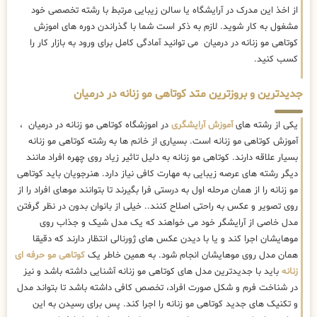
از اخذ این مدرک در آرایشگاه یا سالن زیبایی مرتبط با رشته تخصصی خود
مشغول به کار شوید. لازم به ذکر است شما با گذراندن دوره های اموزش
کوتاهی مو زنانه در درمیان می توانید آمادگی کامل برای ورود به بازار کار را
کسب کنید.
جدیدترین و بروزترین متد کوتاهی مو زنانه در درمیان
یکی از رشته های
آموزش آرایشگری
در اموزشگاه کوتاهی مو زنانه در درمیان ،
آموزش کوتاهی مو زنانه است. بسیاری از خانم ها به رشته کوتاهی مو زنانه
بسیار علاقه دارند. کوتاهی مو زنانه به دلیل تاثیر زیاد روی چهره افراد مانند
دیگر رشته های عرصه زیبایی به مهارت کافی نیاز دارد. هنرجویان باید کوتاهی
مو زنانه را از همان مرحله اول به درستی فرا بگیرند تا بتوانند موهای افراد را از
روی تصویر و عکس به راحتی اصلاح کنند.. خیلی از بانوان بدون در نظر گرفتن
مدل خاصی از آرایشگر خود می خواهند که یک مدل شیک و جذاب روی
موهایشان اجرا کند و یا با دیدن عکس های ژورنالی انتظار دارند که دقیقا
همان مدل روی موهایشان انجام شود. به همین خاطر یک
کوتاهی مو حرفه ای
زنانه
باید با جدیدترین مدل های کوتاهی مو زنانه آشنایی داشته باشد و نیز
در شناخت فرم و شکل صورت افراد، تخصص کافی داشته باشد تا بتواند مدل
و تکنیک های جدید کوتاهی مو زنانه را اجرا کند. پس برای رسیدن به این