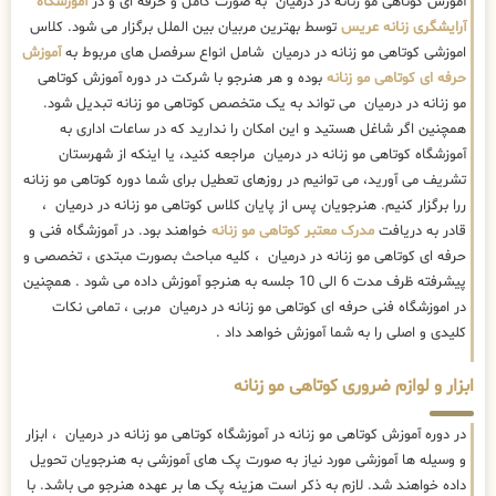
آموزش کوتاهی مو زنانه در درمیان به صورت کامل و حرفه ای و در
آموزشگاه
آرایشگری زنانه عریس
توسط بهترین مربیان بین الملل برگزار می شود. کلاس
اموزشی کوتاهی مو زنانه در درمیان شامل انواع سرفصل های مربوط به
آموزش
حرفه ای کوتاهی مو زنانه
بوده و هر هنرجو با شرکت در دوره آموزش کوتاهی
مو زنانه در درمیان می تواند به یک متخصص کوتاهی مو زنانه تبدیل شود.
همچنین اگر شاغل هستید و این امکان را ندارید که در ساعات اداری به
آموزشگاه کوتاهی مو زنانه در درمیان مراجعه کنید، یا اینکه از شهرستان
تشریف می آورید، می توانیم در روزهای تعطیل برای شما دوره کوتاهی مو زنانه
ررا برگزار کنیم. هنرجویان پس از پایان کلاس کوتاهی مو زنانه در درمیان ،
قادر به دریافت
مدرک معتبر کوتاهی مو زنانه
خواهند بود. در آموزشگاه فنی و
حرفه ای کوتاهی مو زنانه در درمیان ، کلیه مباحث بصورت مبتدی ، تخصصی و
پیشرفته ظرف مدت 6 الی 10 جلسه به هنرجو آموزش داده می شود . همچنین
در اموزشگاه فنی حرفه ای کوتاهی مو زنانه در درمیان مربی ، تمامی نکات
کلیدی و اصلی را به شما آموزش خواهد داد .
ابزار و لوازم ضروری کوتاهی مو زنانه
در دوره آموزش کوتاهی مو زنانه در آموزشگاه کوتاهی مو زنانه در درمیان ، ابزار
و وسیله ها آموزشی مورد نیاز به صورت پک های آموزشی به هنرجویان تحویل
داده خواهند شد. لازم به ذکر است هزینه پک ها بر عهده هنرجو می باشد. با