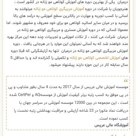
درمیان یکی از بهترین دوره های آموزش کوتاهی مو زنانه در کشور است ،
هنرجویان با شرکت در دوره
آموزش مربیگری کوتاهی مو زنانه
میتوانند به
اسانی با کسب تجربه و مهارت در بالاترین سطح اموزشی به درآمد های بالا
برسید و در میان سایر اساتید کوتاهی مو برای خود معروف و مشهور شوند. اما
معمولا کسانی که در دوره آموزش مستری و مربیگری کوتاهی مو زنانه در
درمیان شرکت می کنند ، از نکات اموزشی و تجربیات چند دهه این مرکز بهره
مند خواهند شد که به آسانی نمیتوان این موارد را در هرجایی یافت . دوره
اموزش مربیگری کوتاهی مو زنانه در درمیان تنها به آرایشگرانی که قبلا دوره
های
اموزش تخصصی کوتاهی مو زنانه
و تکمیلی را گذرانده اند و یا حداقل 5
سال سابقه کار در این حوزه دارند پیشنهاد میشود.
موسسه آموزش عالی عریس از سال 2017 به مدت 4 سال بطور متناوب و پی
در پی موفق به کسب رتبه برتر کیفیت آموزش از موسسهAQ و CertPer شده
است ، این مجموعه در بین 12000 موسسه آموزشی در سراسر جهان با
دریافت نماد مانورا در 23 شاخه آرایشی و مراقبت بهداشتی رتبه نخست را
کسب نموده است.
آموزشگاه عالی عریس