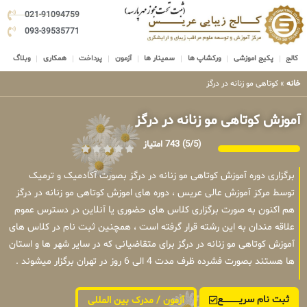
021-91094759
093-39535771
کالج
پکیج اموزشی
ورکشاپ ها
سمینار ها
آزمون
پرداخت
همکاری
وبلاگ
خانه
»
کوتاهی مو زنانه در درگز
آموزش کوتاهی مو زنانه در درگز
(5/5)
743 امتیاز
برگزاری دوره آموزش کوتاهی مو زنانه در درگز بصورت آکادمیک و ترمیک
توسط مرکز آموزش عالی عریس ، دوره های اموزش کوتاهی مو زنانه در درگز
هم اکنون به صورت برگزاری کلاس های حضوری یا آنلاین در دسترس عموم
علاقه مندان به این رشته قرار گرفته است ، همچنین ثبت نام در کلاس های
آموزش کوتاهی مو زنانه در درگز برای متقاضیانی که در سایر شهر ها و استان
ها هستند بصورت فشرده ظرف مدت 4 الی 6 روز در تهران برگزار میشوند .
ثبت نام سریــــــــــــع
آزمون / مدرک بین المللی