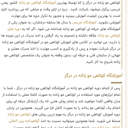
کوتاهی مو زنانه در درگز را که توسط بهترین
آموزشگاه کوتاهی مو زنانه
کشور یعنی
عریس برگزار میشود، شرکت کنید . زیرا در ازای وقت و مبلغی که می پردازید لازم
است با بهترین کیفیت آموزش ببینید و مجبور به تکرار دوره ها برای مهارت
آموزشی نشوید.
آموزشگاه عریس
با سال ها سابقه درخشان، به عنوان یکی از
آموزشگاه های حرفه ای کوتاهی مو زنانه شناخته می شود. اگر که به
دوره های
کوتاهی مو زنانه
علاقه داشته و تصمیم به یاد گرفتن و اخذ مدرک در این زمینه ها
را دارید، می توانید در کلاس های اموزش کوتاهی مو در آموزشگاه کوتاهی مو زنانه
در درگز شرکت نموده و پس از یادگیری و کسب مهارت با اخذ مدرک معتبر و
جهانی از سازمان فنی و حرفه ای، بدون وقفه به عنوان یک متخصص کوتاهی مو
زنانه شروع به کار کنید.
آموزشگاه کوتاهی مو زنانه در درگز
پس از اتمام دوره کوتاهی مو زنانه در آموزشگاه کوتاهی مو زنانه در درگز ، شما با
تمام ابزارهای مورد استفاده در کوتاهی مو زنانه به صورت کاملا عملی با استفاده از
مدل واقعی آشنا خواهید شد و تمام روش هایی که یک آرایشگر حرفه ای برای
انجام یک کوتاهی مو بداند را به صورت کامل فرا می گیرید. همچنین در پایان
دوره آموزش کوتاهی مو زنانه در درگز به مهم ترین روش های
کوتاهی مو زنانه
مسلط می شوید. شما همچنین میتوانید نسبت به اخذ
گواهینامه بین المللی
کوتاهی مو زنانه
پس اتمام دوره اقدام نمایید، این نوع گواهینامه بصورت