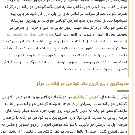
پیشرفته را در آموزشگاه شعبه کوتاهی مو زنانه در درگز برگزار میکند ، با جرات
میتوان گفت پیدا کردن آموزشگاهی مشابه آموزشگاه کوتاهی مو زنانه در درگز که
هنرجو بتواند بعد از شرکت در کلاس های آن وارد بازار کار شود هرجایی پیدا
نمیشود! بعد از اتمام دوره های آموزش کوتاهی مو زنانه در بهترین آموزشگاه
کوتاهی مو زنانه در درگز شما جهت ازمون نهایی به فنی و حرفه ای معرفی می
شوید. پس از آزمون و قبولی در ازمون، به شما
مدرک فنی حرفه ای کوتاهی مو
زنانه
اعطا می شود که قابل استناد در داخل و خارج از کشور است. این مدرک جزء
معتبرترین مدارک در کشور است که میتوانید پس از اخذ این مدرک در آرایشگاه
یا سالن زیبایی مرتبط با رشته تخصصی خود مشغول به کار شوید. لازم به ذکر
است شما با گذراندن دوره های اموزش کوتاهی مو زنانه در درگز می توانید آمادگی
کامل برای ورود به بازار کار را کسب کنید.
جدیدترین و بروزترین متد کوتاهی مو زنانه در درگز
یکی از رشته های
آموزش آرایشگری
در اموزشگاه کوتاهی مو زنانه در درگز ، آموزش
کوتاهی مو زنانه است. بسیاری از خانم ها به رشته کوتاهی مو زنانه بسیار علاقه
دارند. کوتاهی مو زنانه به دلیل تاثیر زیاد روی چهره افراد مانند دیگر رشته های
عرصه زیبایی به مهارت کافی نیاز دارد. هنرجویان باید کوتاهی مو زنانه را از همان
مرحله اول به درستی فرا بگیرند تا بتوانند موهای افراد را از روی تصویر و عکس به
راحتی اصلاح کنند.. خیلی از بانوان بدون در نظر گرفتن مدل خاصی از آرایشگر خود