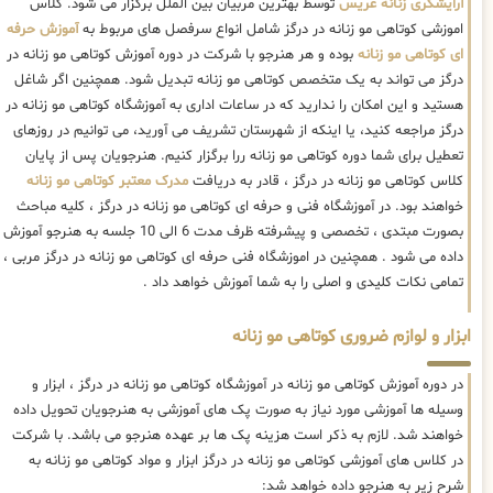
آرایشگری زنانه عریس
توسط بهترین مربیان بین الملل برگزار می شود. کلاس
اموزشی کوتاهی مو زنانه در درگز شامل انواع سرفصل های مربوط به
آموزش حرفه
ای کوتاهی مو زنانه
بوده و هر هنرجو با شرکت در دوره آموزش کوتاهی مو زنانه در
درگز می تواند به یک متخصص کوتاهی مو زنانه تبدیل شود. همچنین اگر شاغل
هستید و این امکان را ندارید که در ساعات اداری به آموزشگاه کوتاهی مو زنانه در
درگز مراجعه کنید، یا اینکه از شهرستان تشریف می آورید، می توانیم در روزهای
تعطیل برای شما دوره کوتاهی مو زنانه ررا برگزار کنیم. هنرجویان پس از پایان
کلاس کوتاهی مو زنانه در درگز ، قادر به دریافت
مدرک معتبر کوتاهی مو زنانه
خواهند بود. در آموزشگاه فنی و حرفه ای کوتاهی مو زنانه در درگز ، کلیه مباحث
بصورت مبتدی ، تخصصی و پیشرفته ظرف مدت 6 الی 10 جلسه به هنرجو آموزش
داده می شود . همچنین در اموزشگاه فنی حرفه ای کوتاهی مو زنانه در درگز مربی ،
تمامی نکات کلیدی و اصلی را به شما آموزش خواهد داد .
ابزار و لوازم ضروری کوتاهی مو زنانه
در دوره آموزش کوتاهی مو زنانه در آموزشگاه کوتاهی مو زنانه در درگز ، ابزار و
وسیله ها آموزشی مورد نیاز به صورت پک های آموزشی به هنرجویان تحویل داده
خواهند شد. لازم به ذکر است هزینه پک ها بر عهده هنرجو می باشد. با شرکت
در کلاس های آموزشی کوتاهی مو زنانه در درگز ابزار و مواد کوتاهی مو زنانه به
شرح زیر به هنرجو داده خواهد شد: