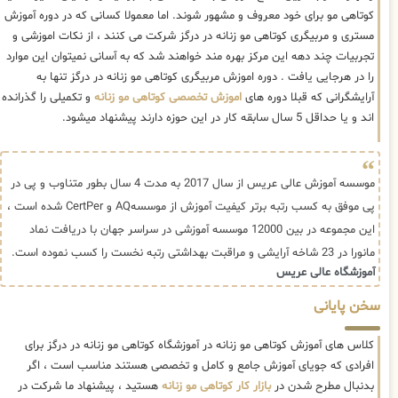
کوتاهی مو برای خود معروف و مشهور شوند. اما معمولا کسانی که در دوره آموزش
مستری و مربیگری کوتاهی مو زنانه در درگز شرکت می کنند ، از نکات اموزشی و
تجربیات چند دهه این مرکز بهره مند خواهند شد که به آسانی نمیتوان این موارد
را در هرجایی یافت . دوره اموزش مربیگری کوتاهی مو زنانه در درگز تنها به
آرایشگرانی که قبلا دوره های
اموزش تخصصی کوتاهی مو زنانه
و تکمیلی را گذرانده
اند و یا حداقل 5 سال سابقه کار در این حوزه دارند پیشنهاد میشود.
موسسه آموزش عالی عریس از سال 2017 به مدت 4 سال بطور متناوب و پی در
پی موفق به کسب رتبه برتر کیفیت آموزش از موسسهAQ و CertPer شده است ،
این مجموعه در بین 12000 موسسه آموزشی در سراسر جهان با دریافت نماد
مانورا در 23 شاخه آرایشی و مراقبت بهداشتی رتبه نخست را کسب نموده است.
آموزشگاه عالی عریس
سخن پایانی
کلاس های آموزش کوتاهی مو زنانه در آموزشگاه کوتاهی مو زنانه در درگز برای
افرادی که جویای آموزش جامع و کامل و تخصصی هستند مناسب است ، اگر
بدنبال مطرح شدن در
بازار کار کوتاهی مو زنانه
هستید ، پیشنهاد ما شرکت در