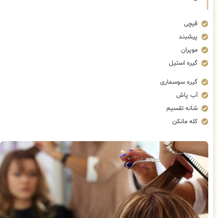
قیچی
پیشبند
موپران
گیره استیل
گیره سوسماری
آب پاش
شانه تقسیم
کله مانکن