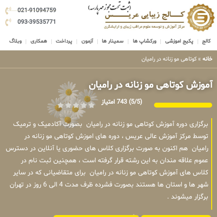
021-91094759
093-39535771
کالج
پکیج اموزشی
ورکشاپ ها
سمینار ها
آزمون
پرداخت
همکاری
وبلاگ
خانه
»
کوتاهی مو زنانه در رامیان
آموزش کوتاهی مو زنانه در رامیان
(5/5)
743 امتیاز
برگزاری دوره آموزش کوتاهی مو زنانه در رامیان بصورت آکادمیک و ترمیک
توسط مرکز آموزش عالی عریس ، دوره های اموزش کوتاهی مو زنانه در
رامیان هم اکنون به صورت برگزاری کلاس های حضوری یا آنلاین در دسترس
عموم علاقه مندان به این رشته قرار گرفته است ، همچنین ثبت نام در
کلاس های آموزش کوتاهی مو زنانه در رامیان برای متقاضیانی که در سایر
شهر ها و استان ها هستند بصورت فشرده ظرف مدت 4 الی 6 روز در تهران
برگزار میشوند .