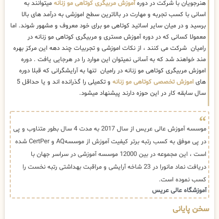
هنرجویان با شرکت در دوره
آموزش مربیگری کوتاهی مو زنانه
میتوانند به
اسانی با کسب تجربه و مهارت در بالاترین سطح اموزشی به درآمد های بالا
برسید و در میان سایر اساتید کوتاهی مو برای خود معروف و مشهور شوند. اما
معمولا کسانی که در دوره آموزش مستری و مربیگری کوتاهی مو زنانه در
رامیان شرکت می کنند ، از نکات اموزشی و تجربیات چند دهه این مرکز بهره
مند خواهند شد که به آسانی نمیتوان این موارد را در هرجایی یافت . دوره
اموزش مربیگری کوتاهی مو زنانه در رامیان تنها به آرایشگرانی که قبلا دوره
های
اموزش تخصصی کوتاهی مو زنانه
و تکمیلی را گذرانده اند و یا حداقل 5
سال سابقه کار در این حوزه دارند پیشنهاد میشود.
موسسه آموزش عالی عریس از سال 2017 به مدت 4 سال بطور متناوب و پی
در پی موفق به کسب رتبه برتر کیفیت آموزش از موسسهAQ و CertPer شده
است ، این مجموعه در بین 12000 موسسه آموزشی در سراسر جهان با
دریافت نماد مانورا در 23 شاخه آرایشی و مراقبت بهداشتی رتبه نخست را
کسب نموده است.
آموزشگاه عالی عریس
سخن پایانی