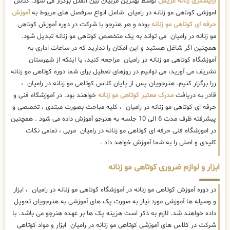
آرایشگری زنانه عریس
توسط بهترین مربیان بین الملل برگزار می شود. کلاس
اموزشی کوتاهی مو زنانه در رامیان شامل انواع سرفصل های مربوط به
آموزش
حرفه ای کوتاهی مو زنانه
بوده و هر هنرجو با شرکت در دوره آموزش کوتاهی
مو زنانه در رامیان می تواند به یک متخصص کوتاهی مو زنانه تبدیل شود.
همچنین اگر شاغل هستید و این امکان را ندارید که در ساعات اداری به
آموزشگاه کوتاهی مو زنانه در رامیان مراجعه کنید، یا اینکه از شهرستان
تشریف می آورید، می توانیم در روزهای تعطیل برای شما دوره کوتاهی مو زنانه
ررا برگزار کنیم. هنرجویان پس از پایان کلاس کوتاهی مو زنانه در رامیان ،
قادر به دریافت
مدرک معتبر کوتاهی مو زنانه
خواهند بود. در آموزشگاه فنی و
حرفه ای کوتاهی مو زنانه در رامیان ، کلیه مباحث بصورت مبتدی ، تخصصی و
پیشرفته ظرف مدت 6 الی 10 جلسه به هنرجو آموزش داده می شود . همچنین
در اموزشگاه فنی حرفه ای کوتاهی مو زنانه در رامیان مربی ، تمامی نکات
کلیدی و اصلی را به شما آموزش خواهد داد .
ابزار و لوازم ضروری کوتاهی مو زنانه
در دوره آموزش کوتاهی مو زنانه در آموزشگاه کوتاهی مو زنانه در رامیان ، ابزار
و وسیله ها آموزشی مورد نیاز به صورت پک های آموزشی به هنرجویان تحویل
داده خواهند شد. لازم به ذکر است هزینه پک ها بر عهده هنرجو می باشد. با
شرکت در کلاس های آموزشی کوتاهی مو زنانه در رامیان ابزار و مواد کوتاهی