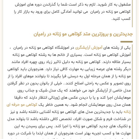
مشغول به کار شوید. لازم به ذکر است شما با گذراندن دوره های اموزش
کوتاهی مو زنانه در رامیان می توانید آمادگی کامل برای ورود به بازار کار را
کسب کنید.
جدیدترین و بروزترین متد کوتاهی مو زنانه در رامیان
یکی از رشته های
آموزش آرایشگری
در اموزشگاه کوتاهی مو زنانه در رامیان ،
آموزش کوتاهی مو زنانه است. بسیاری از خانم ها به رشته کوتاهی مو زنانه
بسیار علاقه دارند. کوتاهی مو زنانه به دلیل تاثیر زیاد روی چهره افراد مانند
دیگر رشته های عرصه زیبایی به مهارت کافی نیاز دارد. هنرجویان باید کوتاهی
مو زنانه را از همان مرحله اول به درستی فرا بگیرند تا بتوانند موهای افراد را از
روی تصویر و عکس به راحتی اصلاح کنند.. خیلی از بانوان بدون در نظر گرفتن
مدل خاصی از آرایشگر خود می خواهند که یک مدل شیک و جذاب روی
موهایشان اجرا کند و یا با دیدن عکس های ژورنالی انتظار دارند که دقیقا
همان مدل روی موهایشان انجام شود. به همین خاطر یک
کوتاهی مو حرفه ای
زنانه
باید با جدیدترین مدل های کوتاهی مو زنانه آشنایی داشته باشد و نیز
در شناخت فرم و شکل صورت افراد، تخصص کافی داشته باشد تا بتواند مدل
و تکنیک های جدید کوتاهی مو زنانه را اجرا کند. پس برای رسیدن به این
مهارت ها و کسب تجربه بهتر است هنرجویان از همان ابتدا با شرکت در دوره