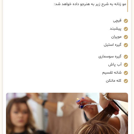
مو زنانه به شرح زیر به هنرجو داده خواهد شد:
قیچی
پیشبند
موپران
گیره استیل
گیره سوسماری
آب پاش
شانه تقسیم
کله مانکن