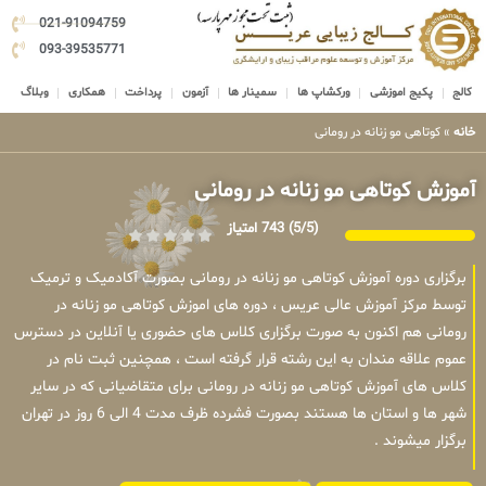
021-91094759
093-39535771
کالج
پکیج اموزشی
ورکشاپ ها
سمینار ها
آزمون
پرداخت
همکاری
وبلاگ
خانه
»
کوتاهی مو زنانه در رومانی
آموزش کوتاهی مو زنانه در رومانی
(5/5)
743 امتیاز
برگزاری دوره آموزش کوتاهی مو زنانه در رومانی بصورت آکادمیک و ترمیک
توسط مرکز آموزش عالی عریس ، دوره های اموزش کوتاهی مو زنانه در
رومانی هم اکنون به صورت برگزاری کلاس های حضوری یا آنلاین در دسترس
عموم علاقه مندان به این رشته قرار گرفته است ، همچنین ثبت نام در
کلاس های آموزش کوتاهی مو زنانه در رومانی برای متقاضیانی که در سایر
شهر ها و استان ها هستند بصورت فشرده ظرف مدت 4 الی 6 روز در تهران
برگزار میشوند .