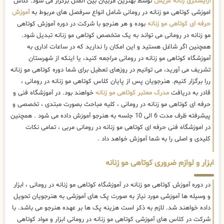
آرایشگری زنانه عریس
توسط بهترین مربیان بین الملل برگزار می شود. کلاس
اموزشی کوتاهی مو زنانه در رومانی شامل انواع سرفصل های مربوط به
آموزش
حرفه ای کوتاهی مو زنانه
بوده و هر هنرجو با شرکت در دوره آموزش کوتاهی
مو زنانه در رومانی می تواند به یک متخصص کوتاهی مو زنانه تبدیل شود.
همچنین اگر شاغل هستید و این امکان را ندارید که در ساعات اداری به
آموزشگاه کوتاهی مو زنانه در رومانی مراجعه کنید، یا اینکه از شهرستان
تشریف می آورید، می توانیم در روزهای تعطیل برای شما دوره کوتاهی مو زنانه
ررا برگزار کنیم. هنرجویان پس از پایان کلاس کوتاهی مو زنانه در رومانی ،
قادر به دریافت
مدرک معتبر کوتاهی مو زنانه
خواهند بود. در آموزشگاه فنی و
حرفه ای کوتاهی مو زنانه در رومانی ، کلیه مباحث بصورت مبتدی ، تخصصی و
پیشرفته ظرف مدت 6 الی 10 جلسه به هنرجو آموزش داده می شود . همچنین
در اموزشگاه فنی حرفه ای کوتاهی مو زنانه در رومانی مربی ، تمامی نکات
کلیدی و اصلی را به شما آموزش خواهد داد .
ابزار و لوازم ضروری کوتاهی مو زنانه
در دوره آموزش کوتاهی مو زنانه در آموزشگاه کوتاهی مو زنانه در رومانی ، ابزار
و وسیله ها آموزشی مورد نیاز به صورت پک های آموزشی به هنرجویان تحویل
داده خواهند شد. لازم به ذکر است هزینه پک ها بر عهده هنرجو می باشد. با
شرکت در کلاس های آموزشی کوتاهی مو زنانه در رومانی ابزار و مواد کوتاهی