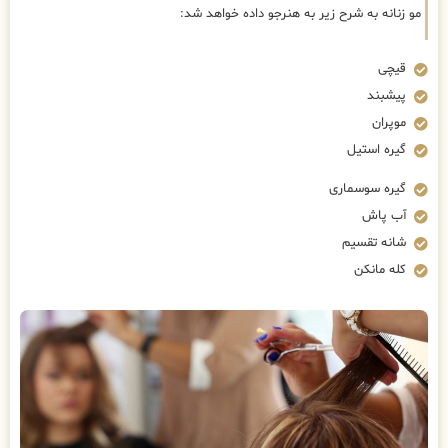
مو زنانه به شرح زیر به هنرجو داده خواهد شد:
قیچی
پیشبند
موپران
گیره استیل
گیره سوسماری
آب پاش
شانه تقسیم
کله مانکن