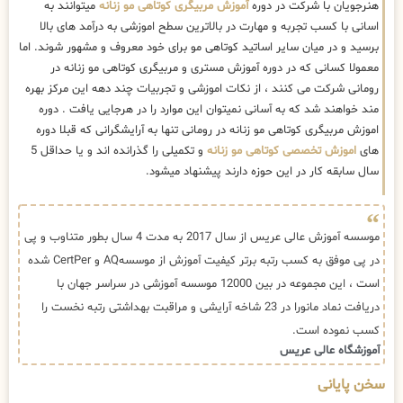
هنرجویان با شرکت در دوره
آموزش مربیگری کوتاهی مو زنانه
میتوانند به
اسانی با کسب تجربه و مهارت در بالاترین سطح اموزشی به درآمد های بالا
برسید و در میان سایر اساتید کوتاهی مو برای خود معروف و مشهور شوند. اما
معمولا کسانی که در دوره آموزش مستری و مربیگری کوتاهی مو زنانه در
رومانی شرکت می کنند ، از نکات اموزشی و تجربیات چند دهه این مرکز بهره
مند خواهند شد که به آسانی نمیتوان این موارد را در هرجایی یافت . دوره
اموزش مربیگری کوتاهی مو زنانه در رومانی تنها به آرایشگرانی که قبلا دوره
های
اموزش تخصصی کوتاهی مو زنانه
و تکمیلی را گذرانده اند و یا حداقل 5
سال سابقه کار در این حوزه دارند پیشنهاد میشود.
موسسه آموزش عالی عریس از سال 2017 به مدت 4 سال بطور متناوب و پی
در پی موفق به کسب رتبه برتر کیفیت آموزش از موسسهAQ و CertPer شده
است ، این مجموعه در بین 12000 موسسه آموزشی در سراسر جهان با
دریافت نماد مانورا در 23 شاخه آرایشی و مراقبت بهداشتی رتبه نخست را
کسب نموده است.
آموزشگاه عالی عریس
سخن پایانی