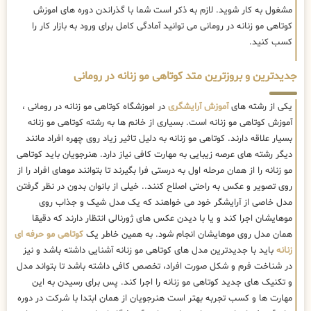
مشغول به کار شوید. لازم به ذکر است شما با گذراندن دوره های اموزش
کوتاهی مو زنانه در رومانی می توانید آمادگی کامل برای ورود به بازار کار را
کسب کنید.
جدیدترین و بروزترین متد کوتاهی مو زنانه در رومانی
یکی از رشته های
آموزش آرایشگری
در اموزشگاه کوتاهی مو زنانه در رومانی ،
آموزش کوتاهی مو زنانه است. بسیاری از خانم ها به رشته کوتاهی مو زنانه
بسیار علاقه دارند. کوتاهی مو زنانه به دلیل تاثیر زیاد روی چهره افراد مانند
دیگر رشته های عرصه زیبایی به مهارت کافی نیاز دارد. هنرجویان باید کوتاهی
مو زنانه را از همان مرحله اول به درستی فرا بگیرند تا بتوانند موهای افراد را از
روی تصویر و عکس به راحتی اصلاح کنند.. خیلی از بانوان بدون در نظر گرفتن
مدل خاصی از آرایشگر خود می خواهند که یک مدل شیک و جذاب روی
موهایشان اجرا کند و یا با دیدن عکس های ژورنالی انتظار دارند که دقیقا
همان مدل روی موهایشان انجام شود. به همین خاطر یک
کوتاهی مو حرفه ای
زنانه
باید با جدیدترین مدل های کوتاهی مو زنانه آشنایی داشته باشد و نیز
در شناخت فرم و شکل صورت افراد، تخصص کافی داشته باشد تا بتواند مدل
و تکنیک های جدید کوتاهی مو زنانه را اجرا کند. پس برای رسیدن به این
مهارت ها و کسب تجربه بهتر است هنرجویان از همان ابتدا با شرکت در دوره