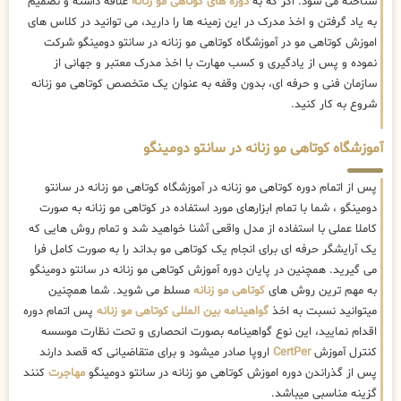
شناخته می شود. اگر که به
دوره های کوتاهی مو زنانه
علاقه داشته و تصمیم
به یاد گرفتن و اخذ مدرک در این زمینه ها را دارید، می توانید در کلاس های
اموزش کوتاهی مو در آموزشگاه کوتاهی مو زنانه در سانتو دومینگو شرکت
نموده و پس از یادگیری و کسب مهارت با اخذ مدرک معتبر و جهانی از
سازمان فنی و حرفه ای، بدون وقفه به عنوان یک متخصص کوتاهی مو زنانه
شروع به کار کنید.
آموزشگاه کوتاهی مو زنانه در سانتو دومینگو
پس از اتمام دوره کوتاهی مو زنانه در آموزشگاه کوتاهی مو زنانه در سانتو
دومینگو ، شما با تمام ابزارهای مورد استفاده در کوتاهی مو زنانه به صورت
کاملا عملی با استفاده از مدل واقعی آشنا خواهید شد و تمام روش هایی که
یک آرایشگر حرفه ای برای انجام یک کوتاهی مو بداند را به صورت کامل فرا
می گیرید. همچنین در پایان دوره آموزش کوتاهی مو زنانه در سانتو دومینگو
به مهم ترین روش های
کوتاهی مو زنانه
مسلط می شوید. شما همچنین
میتوانید نسبت به اخذ
گواهینامه بین المللی کوتاهی مو زنانه
پس اتمام دوره
اقدام نمایید، این نوع گواهینامه بصورت انحصاری و تحت نظارت موسسه
کنترل آموزش
CertPer
اروپا صادر میشود و برای متقاضیانی که قصد دارند
پس از گذراندن دوره اموزش کوتاهی مو زنانه در سانتو دومینگو
مهاجرت
کنند
گزینه مناسبی میباشد.