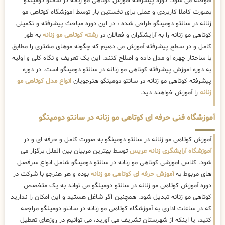
آموخته می شود. دوره پیشرفته اموزش کوتاهی مو زنانه در سانتو دومینگو
بصورت کاملا کاربردی و عملی برای نخستین بار توسط اموزشگاه کوتاهی مو
زنانه در سانتو دومینگو طراحی شده ، در این دوره مباحث پیشرفته و تکمیلی
کوتاهی مو زنانه را به آرایشگران و فعالان در
رشته کوتاهی مو زنانه
به طور
کامل و در سطح پیشرفته آموزش می دهیم که چگونه موهای مشتری را مطابق
با ساختار چهره او مدل داده و اصلاح کنند. این یک تعریف و نگاه کلی و اولیه
به دوره اموزش پیشرفته کوتاهی مو زنانه در سانتو دومینگو است. در دوره
پیشرفته کوتاهی مو زنانه در سانتو دومینگو هنرجویان
انواع مدل کوتاهی مو
زنانه
را آموزش خواهند دید.
آموزشگاه فنی حرفه ای کوتاهی مو زنانه در سانتو دومینگو
آموزش کوتاهی مو زنانه در سانتو دومینگو به صورت کامل و حرفه ای و در
آموزشگاه آرایشگری زنانه عریس
توسط بهترین مربیان بین الملل برگزار می
شود. کلاس اموزشی کوتاهی مو زنانه در سانتو دومینگو شامل انواع سرفصل
های مربوط به
آموزش حرفه ای کوتاهی مو زنانه
بوده و هر هنرجو با شرکت در
دوره آموزش کوتاهی مو زنانه در سانتو دومینگو می تواند به یک متخصص
کوتاهی مو زنانه تبدیل شود. همچنین اگر شاغل هستید و این امکان را ندارید
که در ساعات اداری به آموزشگاه کوتاهی مو زنانه در سانتو دومینگو مراجعه
کنید، یا اینکه از شهرستان تشریف می آورید، می توانیم در روزهای تعطیل