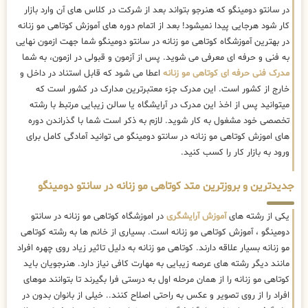
در سانتو دومینگو که هنرجو بتواند بعد از شرکت در کلاس های آن وارد بازار
کار شود هرجایی پیدا نمیشود! بعد از اتمام دوره های آموزش کوتاهی مو زنانه
در بهترین آموزشگاه کوتاهی مو زنانه در سانتو دومینگو شما جهت ازمون نهایی
به فنی و حرفه ای معرفی می شوید. پس از آزمون و قبولی در ازمون، به شما
مدرک فنی حرفه ای کوتاهی مو زنانه
اعطا می شود که قابل استناد در داخل و
خارج از کشور است. این مدرک جزء معتبرترین مدارک در کشور است که
میتوانید پس از اخذ این مدرک در آرایشگاه یا سالن زیبایی مرتبط با رشته
تخصصی خود مشغول به کار شوید. لازم به ذکر است شما با گذراندن دوره
های اموزش کوتاهی مو زنانه در سانتو دومینگو می توانید آمادگی کامل برای
ورود به بازار کار را کسب کنید.
جدیدترین و بروزترین متد کوتاهی مو زنانه در سانتو دومینگو
یکی از رشته های
آموزش آرایشگری
در اموزشگاه کوتاهی مو زنانه در سانتو
دومینگو ، آموزش کوتاهی مو زنانه است. بسیاری از خانم ها به رشته کوتاهی
مو زنانه بسیار علاقه دارند. کوتاهی مو زنانه به دلیل تاثیر زیاد روی چهره افراد
مانند دیگر رشته های عرصه زیبایی به مهارت کافی نیاز دارد. هنرجویان باید
کوتاهی مو زنانه را از همان مرحله اول به درستی فرا بگیرند تا بتوانند موهای
افراد را از روی تصویر و عکس به راحتی اصلاح کنند.. خیلی از بانوان بدون در