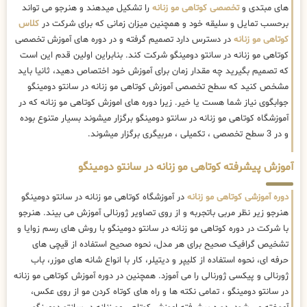
های مبتدی و
تخصصی کوتاهی مو زنانه
را تشکیل میدهند و هنرجو می تواند
برحسب تمایل و سلیقه خود و همچنین میزان زمانی که برای شرکت در
کلاس
کوتاهی مو زنانه
در دسترس دارد تصمیم گرفته و در دوره های آموزش تخصصی
کوتاهی مو زنانه در سانتو دومینگو شرکت کند. بنابراین اولین قدم این است
که تصمیم بگیرید چه مقدار زمان برای آموزش خود اختصاص دهید، ثانیا باید
مشخص کنید که سطح تخصصی آموزش کوتاهی مو زنانه در سانتو دومینگو
جوابگوی نیاز شما هست یا خیر. زیرا دوره های اموزش کوتاهی مو زنانه که در
آموزشگاه کوتاهی مو زنانه در سانتو دومینگو برگزار میشوند بسیار متنوع بوده
و در 3 سطح تخصصی ، تکمیلی ، مربیگری برگزار میشوند.
آموزش پیشرفته کوتاهی مو زنانه در سانتو دومینگو
دوره آموزشی کوتاهی مو زنانه
در آموزشگاه کوتاهی مو زنانه در سانتو دومینگو
هنرجو زیر نظر مربی باتجربه و از روی تصاویر ژورنالی آموزش می بیند. هنرجو
با شرکت در دوره کوتاهی مو زنانه در سانتو دومینگو با روش های رسم زوایا و
تشخیص گرافیک صحیح برای هر مدل، نحوه صحیح استفاده از قیچی های
حرفه ای، نحوه استفاده از کلیپر و دیتیلر، کار با انواع شانه های موزر، باب
ژورنالی و پیکسی ژورنالی را می آموزد. همچنین در دوره آموزش کوتاهی مو زنانه
در سانتو دومینگو ، تمامی نکته ها و راه های کوتاه کردن مو از روی عکس،