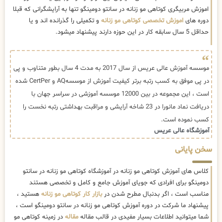
اموزش مربیگری کوتاهی مو زنانه در سانتو دومینگو تنها به آرایشگرانی که قبلا
دوره های
اموزش تخصصی کوتاهی مو زنانه
و تکمیلی را گذرانده اند و یا
حداقل 5 سال سابقه کار در این حوزه دارند پیشنهاد میشود.
موسسه آموزش عالی عریس از سال 2017 به مدت 4 سال بطور متناوب و پی
در پی موفق به کسب رتبه برتر کیفیت آموزش از موسسهAQ و CertPer شده
است ، این مجموعه در بین 12000 موسسه آموزشی در سراسر جهان با
دریافت نماد مانورا در 23 شاخه آرایشی و مراقبت بهداشتی رتبه نخست را
کسب نموده است.
آموزشگاه عالی عریس
سخن پایانی
کلاس های آموزش کوتاهی مو زنانه در آموزشگاه کوتاهی مو زنانه در سانتو
دومینگو برای افرادی که جویای آموزش جامع و کامل و تخصصی هستند
مناسب است ، اگر بدنبال مطرح شدن در
بازار کار کوتاهی مو زنانه
هستید ،
پیشنهاد ما شرکت در دوره آموزش کوتاهی مو زنانه در سانتو دومینگو است ،
شما میتوانید اطلاعات بسیار مفیدی در قالب مقاله
مقاله
در زمینه کوتاهی مو