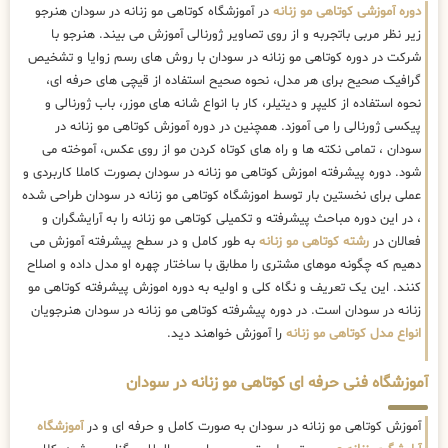
دوره آموزشی کوتاهی مو زنانه
در آموزشگاه کوتاهی مو زنانه در سودان هنرجو
زیر نظر مربی باتجربه و از روی تصاویر ژورنالی آموزش می بیند. هنرجو با
شرکت در دوره کوتاهی مو زنانه در سودان با روش های رسم زوایا و تشخیص
گرافیک صحیح برای هر مدل، نحوه صحیح استفاده از قیچی های حرفه ای،
نحوه استفاده از کلیپر و دیتیلر، کار با انواع شانه های موزر، باب ژورنالی و
پیکسی ژورنالی را می آموزد. همچنین در دوره آموزش کوتاهی مو زنانه در
سودان ، تمامی نکته ها و راه های کوتاه کردن مو از روی عکس، آموخته می
شود. دوره پیشرفته اموزش کوتاهی مو زنانه در سودان بصورت کاملا کاربردی و
عملی برای نخستین بار توسط اموزشگاه کوتاهی مو زنانه در سودان طراحی شده
، در این دوره مباحث پیشرفته و تکمیلی کوتاهی مو زنانه را به آرایشگران و
فعالان در
رشته کوتاهی مو زنانه
به طور کامل و در سطح پیشرفته آموزش می
دهیم که چگونه موهای مشتری را مطابق با ساختار چهره او مدل داده و اصلاح
کنند. این یک تعریف و نگاه کلی و اولیه به دوره اموزش پیشرفته کوتاهی مو
زنانه در سودان است. در دوره پیشرفته کوتاهی مو زنانه در سودان هنرجویان
انواع مدل کوتاهی مو زنانه
را آموزش خواهند دید.
آموزشگاه فنی حرفه ای کوتاهی مو زنانه در سودان
آموزش کوتاهی مو زنانه در سودان به صورت کامل و حرفه ای و در
آموزشگاه