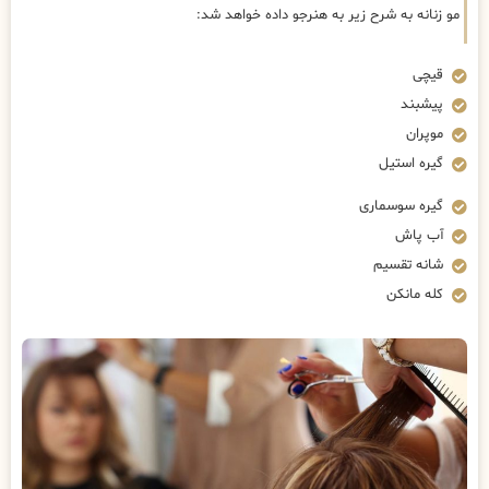
مو زنانه به شرح زیر به هنرجو داده خواهد شد:
قیچی
پیشبند
موپران
گیره استیل
گیره سوسماری
آب پاش
شانه تقسیم
کله مانکن