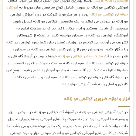
آرایشگری زنانه عریس
توسط بهترین مربیان بین الملل برگزار می شود. کلاس
اموزشی کوتاهی مو زنانه در سودان شامل انواع سرفصل های مربوط به
آموزش
حرفه ای کوتاهی مو زنانه
بوده و هر هنرجو با شرکت در دوره آموزش کوتاهی
مو زنانه در سودان می تواند به یک متخصص کوتاهی مو زنانه تبدیل شود.
همچنین اگر شاغل هستید و این امکان را ندارید که در ساعات اداری به
آموزشگاه کوتاهی مو زنانه در سودان مراجعه کنید، یا اینکه از شهرستان
تشریف می آورید، می توانیم در روزهای تعطیل برای شما دوره کوتاهی مو زنانه
ررا برگزار کنیم. هنرجویان پس از پایان کلاس کوتاهی مو زنانه در سودان ،
قادر به دریافت
مدرک معتبر کوتاهی مو زنانه
خواهند بود. در آموزشگاه فنی و
حرفه ای کوتاهی مو زنانه در سودان ، کلیه مباحث بصورت مبتدی ، تخصصی و
پیشرفته ظرف مدت 6 الی 10 جلسه به هنرجو آموزش داده می شود . همچنین
در اموزشگاه فنی حرفه ای کوتاهی مو زنانه در سودان مربی ، تمامی نکات
کلیدی و اصلی را به شما آموزش خواهد داد .
ابزار و لوازم ضروری کوتاهی مو زنانه
در دوره آموزش کوتاهی مو زنانه در آموزشگاه کوتاهی مو زنانه در سودان ، ابزار
و وسیله ها آموزشی مورد نیاز به صورت پک های آموزشی به هنرجویان تحویل
داده خواهند شد. لازم به ذکر است هزینه پک ها بر عهده هنرجو می باشد. با
شرکت در کلاس های آموزشی کوتاهی مو زنانه در سودان ابزار و مواد کوتاهی