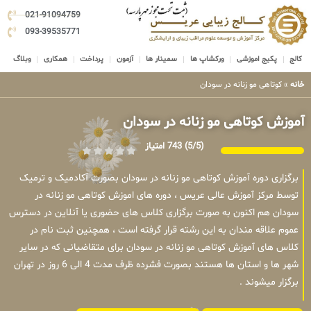
021-91094759
093-39535771
کالج
پکیج اموزشی
ورکشاپ ها
سمینار ها
آزمون
پرداخت
همکاری
وبلاگ
خانه
»
کوتاهی مو زنانه در سودان
آموزش کوتاهی مو زنانه در سودان
(5/5)
743 امتیاز
برگزاری دوره آموزش کوتاهی مو زنانه در سودان بصورت آکادمیک و ترمیک
توسط مرکز آموزش عالی عریس ، دوره های اموزش کوتاهی مو زنانه در
سودان هم اکنون به صورت برگزاری کلاس های حضوری یا آنلاین در دسترس
عموم علاقه مندان به این رشته قرار گرفته است ، همچنین ثبت نام در
کلاس های آموزش کوتاهی مو زنانه در سودان برای متقاضیانی که در سایر
شهر ها و استان ها هستند بصورت فشرده ظرف مدت 4 الی 6 روز در تهران
برگزار میشوند .