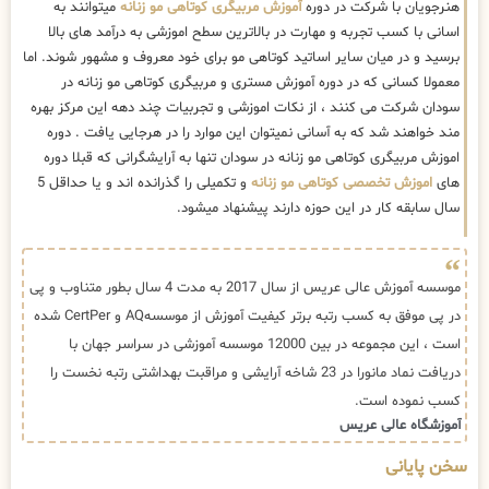
هنرجویان با شرکت در دوره
آموزش مربیگری کوتاهی مو زنانه
میتوانند به
اسانی با کسب تجربه و مهارت در بالاترین سطح اموزشی به درآمد های بالا
برسید و در میان سایر اساتید کوتاهی مو برای خود معروف و مشهور شوند. اما
معمولا کسانی که در دوره آموزش مستری و مربیگری کوتاهی مو زنانه در
سودان شرکت می کنند ، از نکات اموزشی و تجربیات چند دهه این مرکز بهره
مند خواهند شد که به آسانی نمیتوان این موارد را در هرجایی یافت . دوره
اموزش مربیگری کوتاهی مو زنانه در سودان تنها به آرایشگرانی که قبلا دوره
های
اموزش تخصصی کوتاهی مو زنانه
و تکمیلی را گذرانده اند و یا حداقل 5
سال سابقه کار در این حوزه دارند پیشنهاد میشود.
موسسه آموزش عالی عریس از سال 2017 به مدت 4 سال بطور متناوب و پی
در پی موفق به کسب رتبه برتر کیفیت آموزش از موسسهAQ و CertPer شده
است ، این مجموعه در بین 12000 موسسه آموزشی در سراسر جهان با
دریافت نماد مانورا در 23 شاخه آرایشی و مراقبت بهداشتی رتبه نخست را
کسب نموده است.
آموزشگاه عالی عریس
سخن پایانی