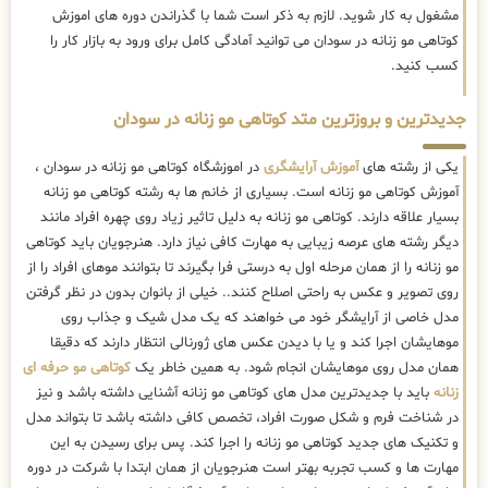
مشغول به کار شوید. لازم به ذکر است شما با گذراندن دوره های اموزش
کوتاهی مو زنانه در سودان می توانید آمادگی کامل برای ورود به بازار کار را
کسب کنید.
جدیدترین و بروزترین متد کوتاهی مو زنانه در سودان
یکی از رشته های
آموزش آرایشگری
در اموزشگاه کوتاهی مو زنانه در سودان ،
آموزش کوتاهی مو زنانه است. بسیاری از خانم ها به رشته کوتاهی مو زنانه
بسیار علاقه دارند. کوتاهی مو زنانه به دلیل تاثیر زیاد روی چهره افراد مانند
دیگر رشته های عرصه زیبایی به مهارت کافی نیاز دارد. هنرجویان باید کوتاهی
مو زنانه را از همان مرحله اول به درستی فرا بگیرند تا بتوانند موهای افراد را از
روی تصویر و عکس به راحتی اصلاح کنند.. خیلی از بانوان بدون در نظر گرفتن
مدل خاصی از آرایشگر خود می خواهند که یک مدل شیک و جذاب روی
موهایشان اجرا کند و یا با دیدن عکس های ژورنالی انتظار دارند که دقیقا
همان مدل روی موهایشان انجام شود. به همین خاطر یک
کوتاهی مو حرفه ای
زنانه
باید با جدیدترین مدل های کوتاهی مو زنانه آشنایی داشته باشد و نیز
در شناخت فرم و شکل صورت افراد، تخصص کافی داشته باشد تا بتواند مدل
و تکنیک های جدید کوتاهی مو زنانه را اجرا کند. پس برای رسیدن به این
مهارت ها و کسب تجربه بهتر است هنرجویان از همان ابتدا با شرکت در دوره