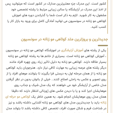
کشور است. این مدرک جزء معتبرترین مدارک در کشور است که میتوانید پس
از اخذ این مدرک در آرایشگاه یا سالن زیبایی مرتبط با رشته تخصصی خود
مشغول به کار شوید. لازم به ذکر است شما با گذراندن دوره های اموزش
کوتاهی مو زنانه در سونسیون می توانید آمادگی کامل برای ورود به بازار کار را
کسب کنید.
جدیدترین و بروزترین متد کوتاهی مو زنانه در سونسیون
یکی از رشته های
آموزش آرایشگری
در اموزشگاه کوتاهی مو زنانه در سونسیون
، آموزش کوتاهی مو زنانه است. بسیاری از خانم ها به رشته کوتاهی مو زنانه
بسیار علاقه دارند. کوتاهی مو زنانه به دلیل تاثیر زیاد روی چهره افراد مانند
دیگر رشته های عرصه زیبایی به مهارت کافی نیاز دارد. هنرجویان باید کوتاهی
مو زنانه را از همان مرحله اول به درستی فرا بگیرند تا بتوانند موهای افراد را از
روی تصویر و عکس به راحتی اصلاح کنند.. خیلی از بانوان بدون در نظر گرفتن
مدل خاصی از آرایشگر خود می خواهند که یک مدل شیک و جذاب روی
موهایشان اجرا کند و یا با دیدن عکس های ژورنالی انتظار دارند که دقیقا
همان مدل روی موهایشان انجام شود. به همین خاطر یک
کوتاهی مو حرفه ای
زنانه
باید با جدیدترین مدل های کوتاهی مو زنانه آشنایی داشته باشد و نیز
در شناخت فرم و شکل صورت افراد، تخصص کافی داشته باشد تا بتواند مدل