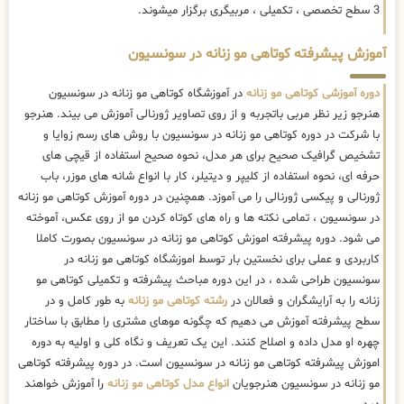
3 سطح تخصصی ، تکمیلی ، مربیگری برگزار میشوند.
آموزش پیشرفته کوتاهی مو زنانه در سونسیون
دوره آموزشی کوتاهی مو زنانه
در آموزشگاه کوتاهی مو زنانه در سونسیون
هنرجو زیر نظر مربی باتجربه و از روی تصاویر ژورنالی آموزش می بیند. هنرجو
با شرکت در دوره کوتاهی مو زنانه در سونسیون با روش های رسم زوایا و
تشخیص گرافیک صحیح برای هر مدل، نحوه صحیح استفاده از قیچی های
حرفه ای، نحوه استفاده از کلیپر و دیتیلر، کار با انواع شانه های موزر، باب
ژورنالی و پیکسی ژورنالی را می آموزد. همچنین در دوره آموزش کوتاهی مو زنانه
در سونسیون ، تمامی نکته ها و راه های کوتاه کردن مو از روی عکس، آموخته
می شود. دوره پیشرفته اموزش کوتاهی مو زنانه در سونسیون بصورت کاملا
کاربردی و عملی برای نخستین بار توسط اموزشگاه کوتاهی مو زنانه در
سونسیون طراحی شده ، در این دوره مباحث پیشرفته و تکمیلی کوتاهی مو
زنانه را به آرایشگران و فعالان در
رشته کوتاهی مو زنانه
به طور کامل و در
سطح پیشرفته آموزش می دهیم که چگونه موهای مشتری را مطابق با ساختار
چهره او مدل داده و اصلاح کنند. این یک تعریف و نگاه کلی و اولیه به دوره
اموزش پیشرفته کوتاهی مو زنانه در سونسیون است. در دوره پیشرفته کوتاهی
مو زنانه در سونسیون هنرجویان
انواع مدل کوتاهی مو زنانه
را آموزش خواهند