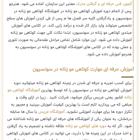
آزمون فنی حرفه ای و گرفتن مدرک
معتبر این سازمان، آماده می شود. هنرجو
پس از اتمام دوره اموزش کوتاهی مو زنانه در اموزشگاه کوتاهی مو زنانه در
سونسیون و یادگرفتن کلیه سر فصل ها م پس از طی کردن آموزش های سطح
تخصصی میتواند وارد بازار کار شده و درآمد زایی کند. در کلاس های آموزش
مبتدی کوتاهی مو زنانه در سونسیون، ابتدا نکات کلی جهت کوتاهی مو زنانه
آموزش داده می شود. این موارد شامل تمامی مراحل مقدماتی به صورت تئوری
و عملی بوده که در کلاس های اموزشگاه کوتاهی مو زنانه در سونسیون به
هنرجو آموزش داده می شود.
آموزش حرفه ای مهارت کوتاهی مو زنانه در سونسیون
برای کسب تجربه و حرفه ای شدن در زمینه کوتاهی مو زنانه میتوانید دوره
اموزش کوتاهی مو زنانه در سونسیون را که توسط بهترین
آموزشگاه کوتاهی مو
زنانه
کشور یعنی عریس برگزار میشود، شرکت کنید . زیرا در ازای وقت و
مبلغی که می پردازید لازم است با بهترین کیفیت آموزش ببینید و مجبور به
تکرار دوره ها برای مهارت آموزشی نشوید.
آموزشگاه عریس
با سال ها سابقه
درخشان، به عنوان یکی از آموزشگاه های حرفه ای کوتاهی مو زنانه شناخته می
شود. اگر که به
دوره های کوتاهی مو زنانه
علاقه داشته و تصمیم به یاد گرفتن
و اخذ مدرک در این زمینه ها را دارید، می توانید در کلاس های اموزش کوتاهی