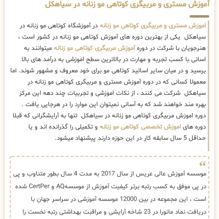
آموزش مستری و مربیگری کوتاهی مو زنانه در سیاهکل
اموزش مستری و مربیگری کوتاهی مو زنانه
در آموزشگاه کوتاهی مو زنانه در
سیاهکل یکی از بهترین دوره های آموزش کوتاهی مو زنانه در کشور است ،
هنرجویان با شرکت در دوره
آموزش مربیگری کوتاهی مو زنانه
میتوانند به
اسانی با کسب تجربه و مهارت در بالاترین سطح اموزشی به درآمد های بالا
برسید و در میان سایر اساتید کوتاهی مو برای خود معروف و مشهور شوند. اما
معمولا کسانی که در دوره آموزش مستری و مربیگری کوتاهی مو زنانه در
سیاهکل شرکت می کنند ، از نکات اموزشی و تجربیات چند دهه این مرکز
بهره مند خواهند شد که به آسانی نمیتوان این موارد را در هرجایی یافت .
دوره اموزش مربیگری کوتاهی مو زنانه در سیاهکل تنها به آرایشگرانی که قبلا
دوره های
اموزش تخصصی کوتاهی مو زنانه
و تکمیلی را گذرانده اند و یا
حداقل 5 سال سابقه کار در این حوزه دارند پیشنهاد میشود.
موسسه آموزش عالی عریس از سال 2017 به مدت 4 سال بطور متناوب و پی
در پی موفق به کسب رتبه برتر کیفیت آموزش از موسسهAQ و CertPer شده
است ، این مجموعه در بین 12000 موسسه آموزشی در سراسر جهان با
دریافت نماد مانورا در 23 شاخه آرایشی و مراقبت بهداشتی رتبه نخست را