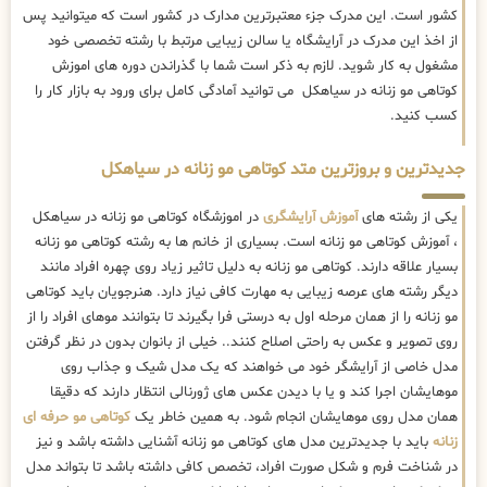
کشور است. این مدرک جزء معتبرترین مدارک در کشور است که میتوانید پس
از اخذ این مدرک در آرایشگاه یا سالن زیبایی مرتبط با رشته تخصصی خود
مشغول به کار شوید. لازم به ذکر است شما با گذراندن دوره های اموزش
کوتاهی مو زنانه در سیاهکل می توانید آمادگی کامل برای ورود به بازار کار را
کسب کنید.
جدیدترین و بروزترین متد کوتاهی مو زنانه در سیاهکل
یکی از رشته های
آموزش آرایشگری
در اموزشگاه کوتاهی مو زنانه در سیاهکل
، آموزش کوتاهی مو زنانه است. بسیاری از خانم ها به رشته کوتاهی مو زنانه
بسیار علاقه دارند. کوتاهی مو زنانه به دلیل تاثیر زیاد روی چهره افراد مانند
دیگر رشته های عرصه زیبایی به مهارت کافی نیاز دارد. هنرجویان باید کوتاهی
مو زنانه را از همان مرحله اول به درستی فرا بگیرند تا بتوانند موهای افراد را از
روی تصویر و عکس به راحتی اصلاح کنند.. خیلی از بانوان بدون در نظر گرفتن
مدل خاصی از آرایشگر خود می خواهند که یک مدل شیک و جذاب روی
موهایشان اجرا کند و یا با دیدن عکس های ژورنالی انتظار دارند که دقیقا
همان مدل روی موهایشان انجام شود. به همین خاطر یک
کوتاهی مو حرفه ای
زنانه
باید با جدیدترین مدل های کوتاهی مو زنانه آشنایی داشته باشد و نیز
در شناخت فرم و شکل صورت افراد، تخصص کافی داشته باشد تا بتواند مدل