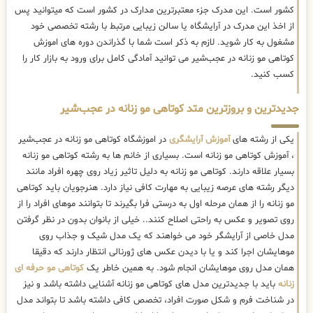
کشور است. این مدرک جزء معتبرترین مدارک در کشور است که میتوانید پس
از اخذ این مدرک در آرایشگاه یا سالن زیبایی مرتبط با رشته تخصصی خود
مشغول به کار شوید. لازم به ذکر است شما با گذراندن دوره های اموزش
کوتاهی مو زنانه در عجب‌شیر می توانید آمادگی کامل برای ورود به بازار کار را
کسب کنید.
جدیدترین و بروزترین متد کوتاهی مو زنانه در عجب‌شیر
یکی از رشته های
آموزش آرایشگری
در اموزشگاه کوتاهی مو زنانه در عجب‌شیر
، آموزش کوتاهی مو زنانه است. بسیاری از خانم ها به رشته کوتاهی مو زنانه
بسیار علاقه دارند. کوتاهی مو زنانه به دلیل تاثیر زیاد روی چهره افراد مانند
دیگر رشته های عرصه زیبایی به مهارت کافی نیاز دارد. هنرجویان باید کوتاهی
مو زنانه را از همان مرحله اول به درستی فرا بگیرند تا بتوانند موهای افراد را از
روی تصویر و عکس به راحتی اصلاح کنند.. خیلی از بانوان بدون در نظر گرفتن
مدل خاصی از آرایشگر خود می خواهند که یک مدل شیک و جذاب روی
موهایشان اجرا کند و یا با دیدن عکس های ژورنالی انتظار دارند که دقیقا
همان مدل روی موهایشان انجام شود. به همین خاطر یک
کوتاهی مو حرفه ای
زنانه
باید با جدیدترین مدل های کوتاهی مو زنانه آشنایی داشته باشد و نیز
در شناخت فرم و شکل صورت افراد، تخصص کافی داشته باشد تا بتواند مدل