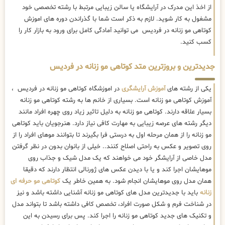
از اخذ این مدرک در آرایشگاه یا سالن زیبایی مرتبط با رشته تخصصی خود
مشغول به کار شوید. لازم به ذکر است شما با گذراندن دوره های اموزش
کوتاهی مو زنانه در فردیس می توانید آمادگی کامل برای ورود به بازار کار را
کسب کنید.
جدیدترین و بروزترین متد کوتاهی مو زنانه در فردیس
یکی از رشته های
آموزش آرایشگری
در اموزشگاه کوتاهی مو زنانه در فردیس ،
آموزش کوتاهی مو زنانه است. بسیاری از خانم ها به رشته کوتاهی مو زنانه
بسیار علاقه دارند. کوتاهی مو زنانه به دلیل تاثیر زیاد روی چهره افراد مانند
دیگر رشته های عرصه زیبایی به مهارت کافی نیاز دارد. هنرجویان باید کوتاهی
مو زنانه را از همان مرحله اول به درستی فرا بگیرند تا بتوانند موهای افراد را از
روی تصویر و عکس به راحتی اصلاح کنند.. خیلی از بانوان بدون در نظر گرفتن
مدل خاصی از آرایشگر خود می خواهند که یک مدل شیک و جذاب روی
موهایشان اجرا کند و یا با دیدن عکس های ژورنالی انتظار دارند که دقیقا
همان مدل روی موهایشان انجام شود. به همین خاطر یک
کوتاهی مو حرفه ای
زنانه
باید با جدیدترین مدل های کوتاهی مو زنانه آشنایی داشته باشد و نیز
در شناخت فرم و شکل صورت افراد، تخصص کافی داشته باشد تا بتواند مدل
و تکنیک های جدید کوتاهی مو زنانه را اجرا کند. پس برای رسیدن به این