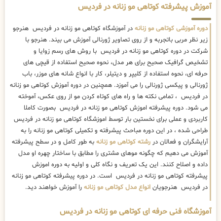
آموزش پیشرفته کوتاهی مو زنانه در فردیس
دوره آموزشی کوتاهی مو زنانه
در آموزشگاه کوتاهی مو زنانه در فردیس هنرجو
زیر نظر مربی باتجربه و از روی تصاویر ژورنالی آموزش می بیند. هنرجو با
شرکت در دوره کوتاهی مو زنانه در فردیس با روش های رسم زوایا و
تشخیص گرافیک صحیح برای هر مدل، نحوه صحیح استفاده از قیچی های
حرفه ای، نحوه استفاده از کلیپر و دیتیلر، کار با انواع شانه های موزر، باب
ژورنالی و پیکسی ژورنالی را می آموزد. همچنین در دوره آموزش کوتاهی مو زنانه
در فردیس ، تمامی نکته ها و راه های کوتاه کردن مو از روی عکس، آموخته
می شود. دوره پیشرفته اموزش کوتاهی مو زنانه در فردیس بصورت کاملا
کاربردی و عملی برای نخستین بار توسط اموزشگاه کوتاهی مو زنانه در فردیس
طراحی شده ، در این دوره مباحث پیشرفته و تکمیلی کوتاهی مو زنانه را به
آرایشگران و فعالان در
رشته کوتاهی مو زنانه
به طور کامل و در سطح پیشرفته
آموزش می دهیم که چگونه موهای مشتری را مطابق با ساختار چهره او مدل
داده و اصلاح کنند. این یک تعریف و نگاه کلی و اولیه به دوره اموزش
پیشرفته کوتاهی مو زنانه در فردیس است. در دوره پیشرفته کوتاهی مو زنانه
در فردیس هنرجویان
انواع مدل کوتاهی مو زنانه
را آموزش خواهند دید.
آموزشگاه فنی حرفه ای کوتاهی مو زنانه در فردیس