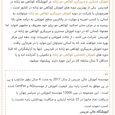
اموزش مستری و مربیگری کوتاهی مو زنانه
در آموزشگاه کوتاهی مو زنانه در
فردیس یکی از بهترین دوره های آموزش کوتاهی مو زنانه در کشور است ،
هنرجویان با شرکت در دوره
آموزش مربیگری کوتاهی مو زنانه
میتوانند به
اسانی با کسب تجربه و مهارت در بالاترین سطح اموزشی به درآمد های بالا
برسید و در میان سایر اساتید کوتاهی مو برای خود معروف و مشهور شوند. اما
معمولا کسانی که در دوره آموزش مستری و مربیگری کوتاهی مو زنانه در
فردیس شرکت می کنند ، از نکات اموزشی و تجربیات چند دهه این مرکز
بهره مند خواهند شد که به آسانی نمیتوان این موارد را در هرجایی یافت .
دوره اموزش مربیگری کوتاهی مو زنانه در فردیس تنها به آرایشگرانی که قبلا
دوره های
اموزش تخصصی کوتاهی مو زنانه
و تکمیلی را گذرانده اند و یا
حداقل 5 سال سابقه کار در این حوزه دارند پیشنهاد میشود.
موسسه آموزش عالی عریس از سال 2017 به مدت 4 سال بطور متناوب و پی
در پی موفق به کسب رتبه برتر کیفیت آموزش از موسسهAQ و CertPer شده
است ، این مجموعه در بین 12000 موسسه آموزشی در سراسر جهان با
دریافت نماد مانورا در 23 شاخه آرایشی و مراقبت بهداشتی رتبه نخست را
کسب نموده است.
آموزشگاه عالی عریس