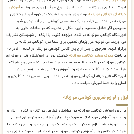
آرایشگری زنانه عریس
توسط بهترین مربیان بین الملل برگزار می شود. کلاس
اموزشی کوتاهی مو زنانه در لنده شامل انواع سرفصل های مربوط به
آموزش
حرفه ای کوتاهی مو زنانه
بوده و هر هنرجو با شرکت در دوره آموزش کوتاهی
مو زنانه در لنده می تواند به یک متخصص کوتاهی مو زنانه تبدیل شود.
همچنین اگر شاغل هستید و این امکان را ندارید که در ساعات اداری به
آموزشگاه کوتاهی مو زنانه در لنده مراجعه کنید، یا اینکه از شهرستان تشریف
می آورید، می توانیم در روزهای تعطیل برای شما دوره کوتاهی مو زنانه ررا
برگزار کنیم. هنرجویان پس از پایان کلاس کوتاهی مو زنانه در لنده ، قادر به
دریافت
مدرک معتبر کوتاهی مو زنانه
خواهند بود. در آموزشگاه فنی و حرفه ای
کوتاهی مو زنانه در لنده ، کلیه مباحث بصورت مبتدی ، تخصصی و پیشرفته
ظرف مدت 6 الی 10 جلسه به هنرجو آموزش داده می شود . همچنین در
اموزشگاه فنی حرفه ای کوتاهی مو زنانه در لنده مربی ، تمامی نکات کلیدی و
اصلی را به شما آموزش خواهد داد .
ابزار و لوازم ضروری کوتاهی مو زنانه
در دوره آموزش کوتاهی مو زنانه در آموزشگاه کوتاهی مو زنانه در لنده ، ابزار و
وسیله ها آموزشی مورد نیاز به صورت پک های آموزشی به هنرجویان تحویل
داده خواهند شد. لازم به ذکر است هزینه پک ها بر عهده هنرجو می باشد. با
شرکت در کلاس های آموزشی کوتاهی مو زنانه در لنده ابزار و مواد کوتاهی مو