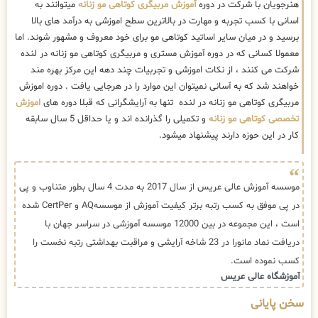
هنرجویان با شرکت در دوره
آموزش مربیگری کوتاهی مو زنانه
میتوانند به
اسانی با کسب تجربه و مهارت در بالاترین سطح اموزشی به درآمد های بالا
برسید و در میان سایر اساتید کوتاهی مو برای خود معروف و مشهور شوند. اما
معمولا کسانی که در دوره آموزش مستری و مربیگری کوتاهی مو زنانه در لنده
شرکت می کنند ، از نکات اموزشی و تجربیات چند دهه این مرکز بهره مند
خواهند شد که به آسانی نمیتوان این موارد را در هرجایی یافت . دوره اموزش
مربیگری کوتاهی مو زنانه در لنده تنها به آرایشگرانی که قبلا دوره های
اموزش
تخصصی کوتاهی مو زنانه
و تکمیلی را گذرانده اند و یا حداقل 5 سال سابقه
کار در این حوزه دارند پیشنهاد میشود.
موسسه آموزش عالی عریس از سال 2017 به مدت 4 سال بطور متناوب و پی
در پی موفق به کسب رتبه برتر کیفیت آموزش از موسسهAQ و CertPer شده
است ، این مجموعه در بین 12000 موسسه آموزشی در سراسر جهان با
دریافت نماد مانورا در 23 شاخه آرایشی و مراقبت بهداشتی رتبه نخست را
کسب نموده است.
آموزشگاه عالی عریس
سخن پایانی