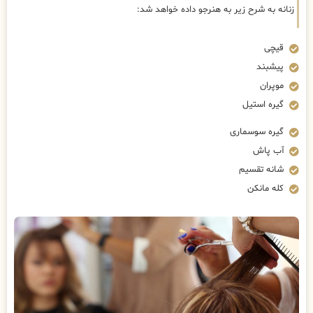
زنانه به شرح زیر به هنرجو داده خواهد شد:
قیچی
پیشبند
موپران
گیره استیل
گیره سوسماری
آب پاش
شانه تقسیم
کله مانکن