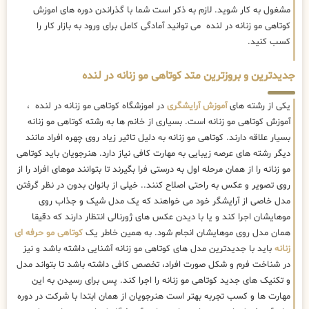
مشغول به کار شوید. لازم به ذکر است شما با گذراندن دوره های اموزش
کوتاهی مو زنانه در لنده می توانید آمادگی کامل برای ورود به بازار کار را
کسب کنید.
جدیدترین و بروزترین متد کوتاهی مو زنانه در لنده
یکی از رشته های
آموزش آرایشگری
در اموزشگاه کوتاهی مو زنانه در لنده ،
آموزش کوتاهی مو زنانه است. بسیاری از خانم ها به رشته کوتاهی مو زنانه
بسیار علاقه دارند. کوتاهی مو زنانه به دلیل تاثیر زیاد روی چهره افراد مانند
دیگر رشته های عرصه زیبایی به مهارت کافی نیاز دارد. هنرجویان باید کوتاهی
مو زنانه را از همان مرحله اول به درستی فرا بگیرند تا بتوانند موهای افراد را از
روی تصویر و عکس به راحتی اصلاح کنند.. خیلی از بانوان بدون در نظر گرفتن
مدل خاصی از آرایشگر خود می خواهند که یک مدل شیک و جذاب روی
موهایشان اجرا کند و یا با دیدن عکس های ژورنالی انتظار دارند که دقیقا
همان مدل روی موهایشان انجام شود. به همین خاطر یک
کوتاهی مو حرفه ای
زنانه
باید با جدیدترین مدل های کوتاهی مو زنانه آشنایی داشته باشد و نیز
در شناخت فرم و شکل صورت افراد، تخصص کافی داشته باشد تا بتواند مدل
و تکنیک های جدید کوتاهی مو زنانه را اجرا کند. پس برای رسیدن به این
مهارت ها و کسب تجربه بهتر است هنرجویان از همان ابتدا با شرکت در دوره