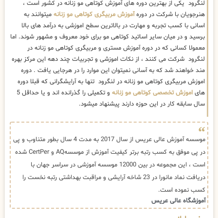
لنگرود یکی از بهترین دوره های آموزش کوتاهی مو زنانه در کشور است ،
هنرجویان با شرکت در دوره
آموزش مربیگری کوتاهی مو زنانه
میتوانند به
اسانی با کسب تجربه و مهارت در بالاترین سطح اموزشی به درآمد های بالا
برسید و در میان سایر اساتید کوتاهی مو برای خود معروف و مشهور شوند. اما
معمولا کسانی که در دوره آموزش مستری و مربیگری کوتاهی مو زنانه در
لنگرود شرکت می کنند ، از نکات اموزشی و تجربیات چند دهه این مرکز بهره
مند خواهند شد که به آسانی نمیتوان این موارد را در هرجایی یافت . دوره
اموزش مربیگری کوتاهی مو زنانه در لنگرود تنها به آرایشگرانی که قبلا دوره
های
اموزش تخصصی کوتاهی مو زنانه
و تکمیلی را گذرانده اند و یا حداقل 5
سال سابقه کار در این حوزه دارند پیشنهاد میشود.
موسسه آموزش عالی عریس از سال 2017 به مدت 4 سال بطور متناوب و پی
در پی موفق به کسب رتبه برتر کیفیت آموزش از موسسهAQ و CertPer شده
است ، این مجموعه در بین 12000 موسسه آموزشی در سراسر جهان با
دریافت نماد مانورا در 23 شاخه آرایشی و مراقبت بهداشتی رتبه نخست را
کسب نموده است.
آموزشگاه عالی عریس