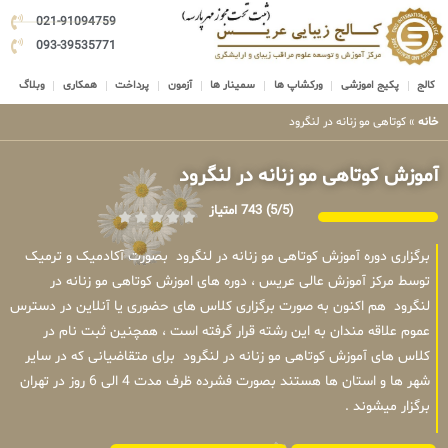
021-91094759
093-39535771
کالج
پکیج اموزشی
ورکشاپ ها
سمینار ها
آزمون
پرداخت
همکاری
وبلاگ
خانه
»
کوتاهی مو زنانه در لنگرود
آموزش کوتاهی مو زنانه در لنگرود
(5/5)
743 امتیاز
برگزاری دوره آموزش کوتاهی مو زنانه در لنگرود بصورت آکادمیک و ترمیک
توسط مرکز آموزش عالی عریس ، دوره های اموزش کوتاهی مو زنانه در
لنگرود هم اکنون به صورت برگزاری کلاس های حضوری یا آنلاین در دسترس
عموم علاقه مندان به این رشته قرار گرفته است ، همچنین ثبت نام در
کلاس های آموزش کوتاهی مو زنانه در لنگرود برای متقاضیانی که در سایر
شهر ها و استان ها هستند بصورت فشرده ظرف مدت 4 الی 6 روز در تهران
برگزار میشوند .