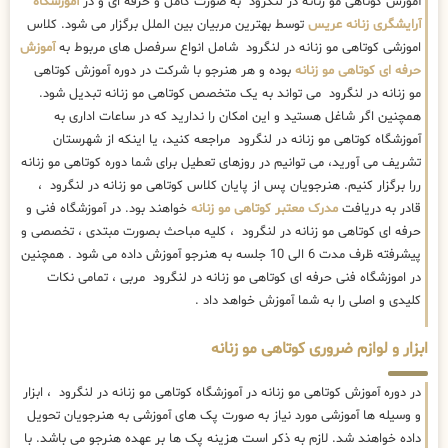
آموزش کوتاهی مو زنانه در لنگرود به صورت کامل و حرفه ای و در
آموزشگاه
آرایشگری زنانه عریس
توسط بهترین مربیان بین الملل برگزار می شود. کلاس
اموزشی کوتاهی مو زنانه در لنگرود شامل انواع سرفصل های مربوط به
آموزش
حرفه ای کوتاهی مو زنانه
بوده و هر هنرجو با شرکت در دوره آموزش کوتاهی
مو زنانه در لنگرود می تواند به یک متخصص کوتاهی مو زنانه تبدیل شود.
همچنین اگر شاغل هستید و این امکان را ندارید که در ساعات اداری به
آموزشگاه کوتاهی مو زنانه در لنگرود مراجعه کنید، یا اینکه از شهرستان
تشریف می آورید، می توانیم در روزهای تعطیل برای شما دوره کوتاهی مو زنانه
ررا برگزار کنیم. هنرجویان پس از پایان کلاس کوتاهی مو زنانه در لنگرود ،
قادر به دریافت
مدرک معتبر کوتاهی مو زنانه
خواهند بود. در آموزشگاه فنی و
حرفه ای کوتاهی مو زنانه در لنگرود ، کلیه مباحث بصورت مبتدی ، تخصصی و
پیشرفته ظرف مدت 6 الی 10 جلسه به هنرجو آموزش داده می شود . همچنین
در اموزشگاه فنی حرفه ای کوتاهی مو زنانه در لنگرود مربی ، تمامی نکات
کلیدی و اصلی را به شما آموزش خواهد داد .
ابزار و لوازم ضروری کوتاهی مو زنانه
در دوره آموزش کوتاهی مو زنانه در آموزشگاه کوتاهی مو زنانه در لنگرود ، ابزار
و وسیله ها آموزشی مورد نیاز به صورت پک های آموزشی به هنرجویان تحویل
داده خواهند شد. لازم به ذکر است هزینه پک ها بر عهده هنرجو می باشد. با