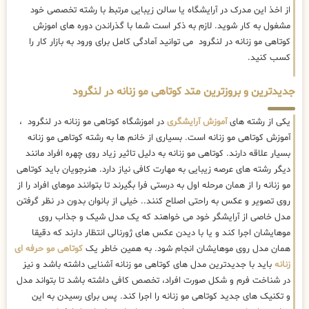
از اخذ این مدرک در آرایشگاه یا سالن زیبایی مرتبط با رشته تخصصی خود
مشغول به کار شوید. لازم به ذکر است شما با گذراندن دوره های اموزش
کوتاهی مو زنانه در لنگرود می توانید آمادگی کامل برای ورود به بازار کار را
کسب کنید.
جدیدترین و بروزترین متد کوتاهی مو زنانه در لنگرود
یکی از رشته های
آموزش آرایشگری
در اموزشگاه کوتاهی مو زنانه در لنگرود ،
آموزش کوتاهی مو زنانه است. بسیاری از خانم ها به رشته کوتاهی مو زنانه
بسیار علاقه دارند. کوتاهی مو زنانه به دلیل تاثیر زیاد روی چهره افراد مانند
دیگر رشته های عرصه زیبایی به مهارت کافی نیاز دارد. هنرجویان باید کوتاهی
مو زنانه را از همان مرحله اول به درستی فرا بگیرند تا بتوانند موهای افراد را از
روی تصویر و عکس به راحتی اصلاح کنند.. خیلی از بانوان بدون در نظر گرفتن
مدل خاصی از آرایشگر خود می خواهند که یک مدل شیک و جذاب روی
موهایشان اجرا کند و یا با دیدن عکس های ژورنالی انتظار دارند که دقیقا
همان مدل روی موهایشان انجام شود. به همین خاطر یک
کوتاهی مو حرفه ای
زنانه
باید با جدیدترین مدل های کوتاهی مو زنانه آشنایی داشته باشد و نیز
در شناخت فرم و شکل صورت افراد، تخصص کافی داشته باشد تا بتواند مدل
و تکنیک های جدید کوتاهی مو زنانه را اجرا کند. پس برای رسیدن به این