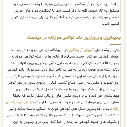
از اخذ این مدرک در آرایشگاه یا سالن زیبایی مرتبط با رشته تخصصی خود
مشغول به کار شوید. لازم به ذکر است شما با گذراندن دوره های اموزش
کوتاهی مو زنانه در مینسک می توانید آمادگی کامل برای ورود به بازار کار را
کسب کنید.
جدیدترین و بروزترین متد کوتاهی مو زنانه در مینسک
یکی از رشته های
آموزش آرایشگری
در اموزشگاه کوتاهی مو زنانه در مینسک ،
آموزش کوتاهی مو زنانه است. بسیاری از خانم ها به رشته کوتاهی مو زنانه
بسیار علاقه دارند. کوتاهی مو زنانه به دلیل تاثیر زیاد روی چهره افراد مانند
دیگر رشته های عرصه زیبایی به مهارت کافی نیاز دارد. هنرجویان باید کوتاهی
مو زنانه را از همان مرحله اول به درستی فرا بگیرند تا بتوانند موهای افراد را از
روی تصویر و عکس به راحتی اصلاح کنند.. خیلی از بانوان بدون در نظر گرفتن
مدل خاصی از آرایشگر خود می خواهند که یک مدل شیک و جذاب روی
موهایشان اجرا کند و یا با دیدن عکس های ژورنالی انتظار دارند که دقیقا
همان مدل روی موهایشان انجام شود. به همین خاطر یک
کوتاهی مو حرفه ای
زنانه
باید با جدیدترین مدل های کوتاهی مو زنانه آشنایی داشته باشد و نیز
در شناخت فرم و شکل صورت افراد، تخصص کافی داشته باشد تا بتواند مدل
و تکنیک های جدید کوتاهی مو زنانه را اجرا کند. پس برای رسیدن به این