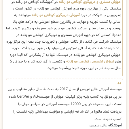
اموزش مستری و مربیگری کوتاهی مو زنانه
در آموزشگاه کوتاهی مو زنانه در
مینسک یکی از بهترین دوره های آموزش کوتاهی مو زنانه در کشور است ،
هنرجویان با شرکت در دوره
آموزش مربیگری کوتاهی مو زنانه
میتوانند به
اسانی با کسب تجربه و مهارت در بالاترین سطح اموزشی به درآمد های بالا
برسید و در میان سایر اساتید کوتاهی مو برای خود معروف و مشهور شوند. اما
معمولا کسانی که در دوره آموزش مستری و مربیگری کوتاهی مو زنانه در
مینسک شرکت می کنند ، از نکات اموزشی و تجربیات چند دهه این مرکز بهره
مند خواهند شد که به آسانی نمیتوان این موارد را در هرجایی یافت . دوره
اموزش مربیگری کوتاهی مو زنانه در مینسک تنها به آرایشگرانی که قبلا دوره
های
اموزش تخصصی کوتاهی مو زنانه
و تکمیلی را گذرانده اند و یا حداقل 5
سال سابقه کار در این حوزه دارند پیشنهاد میشود.
موسسه آموزش عالی عریس از سال 2017 به مدت 4 سال بطور متناوب و پی
در پی موفق به کسب رتبه برتر کیفیت آموزش از موسسهAQ و CertPer شده
است ، این مجموعه در بین 12000 موسسه آموزشی در سراسر جهان با
دریافت نماد مانورا در 23 شاخه آرایشی و مراقبت بهداشتی رتبه نخست را
کسب نموده است.
آموزشگاه عالی عریس