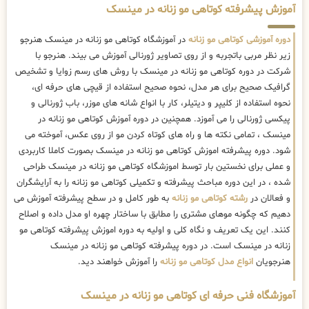
آموزش پیشرفته کوتاهی مو زنانه در مینسک
دوره آموزشی کوتاهی مو زنانه
در آموزشگاه کوتاهی مو زنانه در مینسک هنرجو
زیر نظر مربی باتجربه و از روی تصاویر ژورنالی آموزش می بیند. هنرجو با
شرکت در دوره کوتاهی مو زنانه در مینسک با روش های رسم زوایا و تشخیص
گرافیک صحیح برای هر مدل، نحوه صحیح استفاده از قیچی های حرفه ای،
نحوه استفاده از کلیپر و دیتیلر، کار با انواع شانه های موزر، باب ژورنالی و
پیکسی ژورنالی را می آموزد. همچنین در دوره آموزش کوتاهی مو زنانه در
مینسک ، تمامی نکته ها و راه های کوتاه کردن مو از روی عکس، آموخته می
شود. دوره پیشرفته اموزش کوتاهی مو زنانه در مینسک بصورت کاملا کاربردی
و عملی برای نخستین بار توسط اموزشگاه کوتاهی مو زنانه در مینسک طراحی
شده ، در این دوره مباحث پیشرفته و تکمیلی کوتاهی مو زنانه را به آرایشگران
و فعالان در
رشته کوتاهی مو زنانه
به طور کامل و در سطح پیشرفته آموزش می
دهیم که چگونه موهای مشتری را مطابق با ساختار چهره او مدل داده و اصلاح
کنند. این یک تعریف و نگاه کلی و اولیه به دوره اموزش پیشرفته کوتاهی مو
زنانه در مینسک است. در دوره پیشرفته کوتاهی مو زنانه در مینسک
هنرجویان
انواع مدل کوتاهی مو زنانه
را آموزش خواهند دید.
آموزشگاه فنی حرفه ای کوتاهی مو زنانه در مینسک