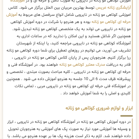
آموزش کوتاهی مو زنانه در نایروبی به صورت کامل و حرفه ای و در
آموزشگاه
آرایشگری زنانه عریس
توسط بهترین مربیان بین الملل برگزار می شود. کلاس
اموزشی کوتاهی مو زنانه در نایروبی شامل انواع سرفصل های مربوط به
آموزش
حرفه ای کوتاهی مو زنانه
بوده و هر هنرجو با شرکت در دوره آموزش کوتاهی
مو زنانه در نایروبی می تواند به یک متخصص کوتاهی مو زنانه تبدیل شود.
همچنین اگر شاغل هستید و این امکان را ندارید که در ساعات اداری به
آموزشگاه کوتاهی مو زنانه در نایروبی مراجعه کنید، یا اینکه از شهرستان
تشریف می آورید، می توانیم در روزهای تعطیل برای شما دوره کوتاهی مو زنانه
ررا برگزار کنیم. هنرجویان پس از پایان کلاس کوتاهی مو زنانه در نایروبی ،
قادر به دریافت
مدرک معتبر کوتاهی مو زنانه
خواهند بود. در آموزشگاه فنی و
حرفه ای کوتاهی مو زنانه در نایروبی ، کلیه مباحث بصورت مبتدی ، تخصصی و
پیشرفته ظرف مدت 6 الی 10 جلسه به هنرجو آموزش داده می شود . همچنین
در اموزشگاه فنی حرفه ای کوتاهی مو زنانه در نایروبی مربی ، تمامی نکات
کلیدی و اصلی را به شما آموزش خواهد داد .
ابزار و لوازم ضروری کوتاهی مو زنانه
در دوره آموزش کوتاهی مو زنانه در آموزشگاه کوتاهی مو زنانه در نایروبی ، ابزار
و وسیله ها آموزشی مورد نیاز به صورت پک های آموزشی به هنرجویان تحویل
داده خواهند شد. لازم به ذکر است هزینه پک ها بر عهده هنرجو می باشد. با