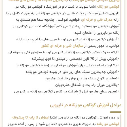
بهترین مدرسان کوتاهی مو زنانه
با
جدیدترین تکنیک ها و مدل های مختلف
کوتاهی مو زنانه
آشنا شوید. با ثبت نام در آموزشگاه کوتاهی مو زنانه در
نایروبی تمامی مباحث و نکات طلایی در کوتاهی مو زنانه را به صورت کامل و با
ارائه
مدرک فنی و حرفه ای
خواهید آموخت . چنانچه شما هم مشتاق به
آموزش کوتاهی مو هستید پیشنهاد می کنم آموزشگاه تخصصی کوتاهی مو
زنانه در نایروبی را امتحان کنید.
• آموزش کوتاهی مو زنانه در نایروبی توسط مربی های با تجربه با سابقه
طولانی، با مجوز رسمی از
سازمان فنی و حرفه ای کشور
• ارائه مدرک معتبر کوتاهی مو زنانه در نایروبی توسط سازمان فنی و حرفه ای
• آموزش بیش از 70 لاین تخصصی از مبتدی تا فوق پیشرفته
• مشاوه و استعدادیابی برای آموزش حرفه ای در زمینه کوتاهی مو زنانه
• آموزش جدیدترین سبک های روز دنیا در زمینه کوتاهی مو زنانه
• تسلط بر انواع سبک ها و پرورش خلاقیت هنرجو
• بالاترین میزان رضایت و اشتغال هنرجویان
• تعیین سطح هنرجو قبل از شرکت در کلاس کوتاهی مو زنانه در نایروبی
مراحل آموزش کوتاهی مو زنانه در نایروبی
در دوره آموزش کوتاهی مو زنانه در نایروبی ابتدا
آموزش از پایه تا پیشرفته
کوتاهی مو زنانه
به صورت تئوری به هنرجو داده می شود و پس از آنکه هنرجو