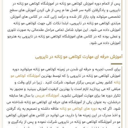
پس از اتمام دوره اموزش کوتاهی مو زنانه در اموزشگاه کوتاهی مو زنانه در
نایروبی و یادگرفتن کلیه سر فصل ها م پس از طی کردن آموزش های سطح
تخصصی میتواند وارد بازار کار شده و درآمد زایی کند. در کلاس های آموزش
مبتدی کوتاهی مو زنانه در نایروبی، ابتدا نکات کلی جهت کوتاهی مو زنانه
آموزش داده می شود. این موارد شامل تمامی مراحل مقدماتی به صورت تئوری
و عملی بوده که در کلاس های اموزشگاه کوتاهی مو زنانه در نایروبی به هنرجو
آموزش داده می شود.
آموزش حرفه ای مهارت کوتاهی مو زنانه در نایروبی
برای کسب تجربه و حرفه ای شدن در زمینه کوتاهی مو زنانه میتوانید دوره
اموزش کوتاهی مو زنانه در نایروبی را که توسط بهترین
آموزشگاه کوتاهی مو
زنانه
کشور یعنی عریس برگزار میشود، شرکت کنید . زیرا در ازای وقت و
مبلغی که می پردازید لازم است با بهترین کیفیت آموزش ببینید و مجبور به
تکرار دوره ها برای مهارت آموزشی نشوید.
آموزشگاه عریس
با سال ها سابقه
درخشان، به عنوان یکی از آموزشگاه های حرفه ای کوتاهی مو زنانه شناخته می
شود. اگر که به
دوره های کوتاهی مو زنانه
علاقه داشته و تصمیم به یاد گرفتن
و اخذ مدرک در این زمینه ها را دارید، می توانید در کلاس های اموزش کوتاهی
مو در آموزشگاه کوتاهی مو زنانه در نایروبی شرکت نموده و پس از یادگیری و