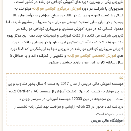
نایروبی یکی از بهترین دوره های آموزش کوتاهی مو زنانه در کشور است ،
هنرجویان با شرکت در دوره
آموزش مربیگری کوتاهی مو زنانه
میتوانند به
اسانی با کسب تجربه و مهارت در بالاترین سطح اموزشی به درآمد های بالا
برسید و در میان سایر اساتید کوتاهی مو برای خود معروف و مشهور شوند. اما
معمولا کسانی که در دوره آموزش مستری و مربیگری کوتاهی مو زنانه در
نایروبی شرکت می کنند ، از نکات اموزشی و تجربیات چند دهه این مرکز بهره
مند خواهند شد که به آسانی نمیتوان این موارد را در هرجایی یافت . دوره
اموزش مربیگری کوتاهی مو زنانه در نایروبی تنها به آرایشگرانی که قبلا دوره
های
اموزش تخصصی کوتاهی مو زنانه
و تکمیلی را گذرانده اند و یا حداقل 5
سال سابقه کار در این حوزه دارند پیشنهاد میشود.
موسسه آموزش عالی عریس از سال 2017 به مدت 4 سال بطور متناوب و پی
در پی موفق به کسب رتبه برتر کیفیت آموزش از موسسهAQ و CertPer شده
است ، این مجموعه در بین 12000 موسسه آموزشی در سراسر جهان با
دریافت نماد مانورا در 23 شاخه آرایشی و مراقبت بهداشتی رتبه نخست را
کسب نموده است.
آموزشگاه عالی عریس