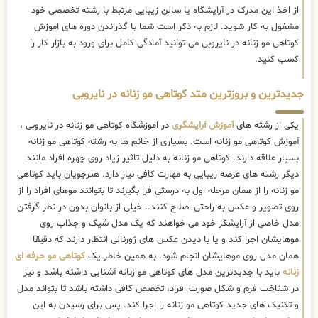
از اخذ این مدرک در آرایشگاه یا سالن زیبایی مرتبط با رشته تخصصی خود
مشغول به کار شوید. لازم به ذکر است شما با گذراندن دوره های اموزش
کوتاهی مو زنانه در نایروبی می توانید آمادگی کامل برای ورود به بازار کار را
کسب کنید.
جدیدترین و بروزترین متد کوتاهی مو زنانه در نایروبی
یکی از رشته های
آموزش آرایشگری
در اموزشگاه کوتاهی مو زنانه در نایروبی ،
آموزش کوتاهی مو زنانه است. بسیاری از خانم ها به رشته کوتاهی مو زنانه
بسیار علاقه دارند. کوتاهی مو زنانه به دلیل تاثیر زیاد روی چهره افراد مانند
دیگر رشته های عرصه زیبایی به مهارت کافی نیاز دارد. هنرجویان باید کوتاهی
مو زنانه را از همان مرحله اول به درستی فرا بگیرند تا بتوانند موهای افراد را از
روی تصویر و عکس به راحتی اصلاح کنند.. خیلی از بانوان بدون در نظر گرفتن
مدل خاصی از آرایشگر خود می خواهند که یک مدل شیک و جذاب روی
موهایشان اجرا کند و یا با دیدن عکس های ژورنالی انتظار دارند که دقیقا
همان مدل روی موهایشان انجام شود. به همین خاطر یک
کوتاهی مو حرفه ای
زنانه
باید با جدیدترین مدل های کوتاهی مو زنانه آشنایی داشته باشد و نیز
در شناخت فرم و شکل صورت افراد، تخصص کافی داشته باشد تا بتواند مدل
و تکنیک های جدید کوتاهی مو زنانه را اجرا کند. پس برای رسیدن به این