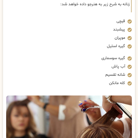
زنانه به شرح زیر به هنرجو داده خواهد شد:
قیچی
پیشبند
موپران
گیره استیل
گیره سوسماری
آب پاش
شانه تقسیم
کله مانکن