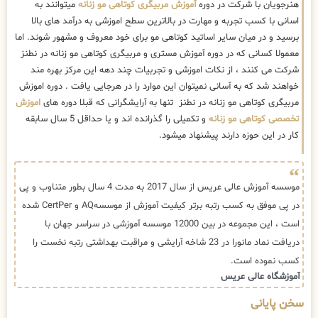
هنرجویان با شرکت در دوره
آموزش مربیگری کوتاهی مو زنانه
میتوانند به
اسانی با کسب تجربه و مهارت در بالاترین سطح اموزشی به درآمد های بالا
برسید و در میان سایر اساتید کوتاهی مو برای خود معروف و مشهور شوند. اما
معمولا کسانی که در دوره آموزش مستری و مربیگری کوتاهی مو زنانه در نطنز
شرکت می کنند ، از نکات اموزشی و تجربیات چند دهه این مرکز بهره مند
خواهند شد که به آسانی نمیتوان این موارد را در هرجایی یافت . دوره اموزش
مربیگری کوتاهی مو زنانه در نطنز تنها به آرایشگرانی که قبلا دوره های
اموزش
تخصصی کوتاهی مو زنانه
و تکمیلی را گذرانده اند و یا حداقل 5 سال سابقه
کار در این حوزه دارند پیشنهاد میشود.
موسسه آموزش عالی عریس از سال 2017 به مدت 4 سال بطور متناوب و پی
در پی موفق به کسب رتبه برتر کیفیت آموزش از موسسهAQ و CertPer شده
است ، این مجموعه در بین 12000 موسسه آموزشی در سراسر جهان با
دریافت نماد مانورا در 23 شاخه آرایشی و مراقبت بهداشتی رتبه نخست را
کسب نموده است.
آموزشگاه عالی عریس
سخن پایانی