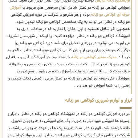
آرایشگری زنانه عریس
توسط بهترین مربیان بین الملل برگزار می شود. کلاس
اموزشی کوتاهی مو زنانه در نطنز شامل انواع سرفصل های مربوط به
آموزش
حرفه ای کوتاهی مو زنانه
بوده و هر هنرجو با شرکت در دوره آموزش کوتاهی
مو زنانه در نطنز می تواند به یک متخصص کوتاهی مو زنانه تبدیل شود.
همچنین اگر شاغل هستید و این امکان را ندارید که در ساعات اداری به
آموزشگاه کوتاهی مو زنانه در نطنز مراجعه کنید، یا اینکه از شهرستان تشریف
می آورید، می توانیم در روزهای تعطیل برای شما دوره کوتاهی مو زنانه ررا
برگزار کنیم. هنرجویان پس از پایان کلاس کوتاهی مو زنانه در نطنز ، قادر به
دریافت
مدرک معتبر کوتاهی مو زنانه
خواهند بود. در آموزشگاه فنی و حرفه ای
کوتاهی مو زنانه در نطنز ، کلیه مباحث بصورت مبتدی ، تخصصی و پیشرفته
ظرف مدت 6 الی 10 جلسه به هنرجو آموزش داده می شود . همچنین در
اموزشگاه فنی حرفه ای کوتاهی مو زنانه در نطنز مربی ، تمامی نکات کلیدی و
اصلی را به شما آموزش خواهد داد .
ابزار و لوازم ضروری کوتاهی مو زنانه
در دوره آموزش کوتاهی مو زنانه در آموزشگاه کوتاهی مو زنانه در نطنز ، ابزار و
وسیله ها آموزشی مورد نیاز به صورت پک های آموزشی به هنرجویان تحویل
داده خواهند شد. لازم به ذکر است هزینه پک ها بر عهده هنرجو می باشد. با
شرکت در کلاس های آموزشی کوتاهی مو زنانه در نطنز ابزار و مواد کوتاهی مو