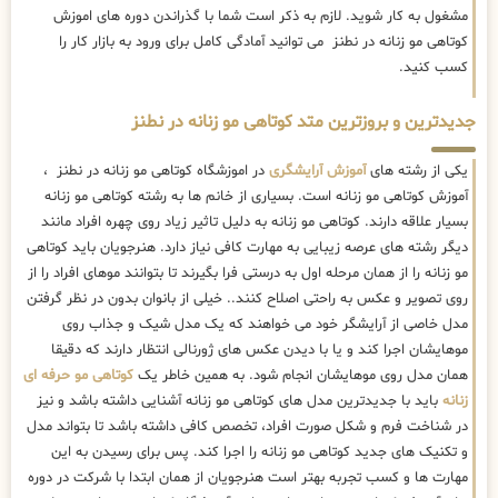
مشغول به کار شوید. لازم به ذکر است شما با گذراندن دوره های اموزش
کوتاهی مو زنانه در نطنز می توانید آمادگی کامل برای ورود به بازار کار را
کسب کنید.
جدیدترین و بروزترین متد کوتاهی مو زنانه در نطنز
یکی از رشته های
آموزش آرایشگری
در اموزشگاه کوتاهی مو زنانه در نطنز ،
آموزش کوتاهی مو زنانه است. بسیاری از خانم ها به رشته کوتاهی مو زنانه
بسیار علاقه دارند. کوتاهی مو زنانه به دلیل تاثیر زیاد روی چهره افراد مانند
دیگر رشته های عرصه زیبایی به مهارت کافی نیاز دارد. هنرجویان باید کوتاهی
مو زنانه را از همان مرحله اول به درستی فرا بگیرند تا بتوانند موهای افراد را از
روی تصویر و عکس به راحتی اصلاح کنند.. خیلی از بانوان بدون در نظر گرفتن
مدل خاصی از آرایشگر خود می خواهند که یک مدل شیک و جذاب روی
موهایشان اجرا کند و یا با دیدن عکس های ژورنالی انتظار دارند که دقیقا
همان مدل روی موهایشان انجام شود. به همین خاطر یک
کوتاهی مو حرفه ای
زنانه
باید با جدیدترین مدل های کوتاهی مو زنانه آشنایی داشته باشد و نیز
در شناخت فرم و شکل صورت افراد، تخصص کافی داشته باشد تا بتواند مدل
و تکنیک های جدید کوتاهی مو زنانه را اجرا کند. پس برای رسیدن به این
مهارت ها و کسب تجربه بهتر است هنرجویان از همان ابتدا با شرکت در دوره