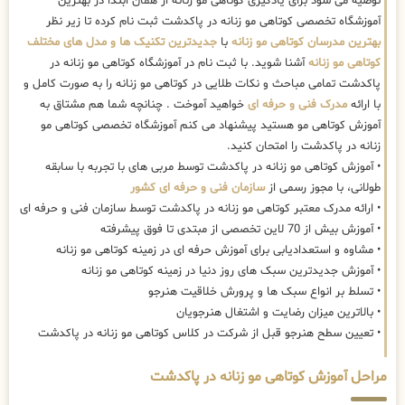
توصیه می شود برای یادگیری کوتاهی مو زنانه از همان ابتدا در بهترین
آموزشگاه تخصصی کوتاهی مو زنانه در پاکدشت ثبت نام کرده تا زیر نظر
بهترین مدرسان کوتاهی مو زنانه
با
جدیدترین تکنیک ها و مدل های مختلف
کوتاهی مو زنانه
آشنا شوید. با ثبت نام در آموزشگاه کوتاهی مو زنانه در
پاکدشت تمامی مباحث و نکات طلایی در کوتاهی مو زنانه را به صورت کامل و
با ارائه
مدرک فنی و حرفه ای
خواهید آموخت . چنانچه شما هم مشتاق به
آموزش کوتاهی مو هستید پیشنهاد می کنم آموزشگاه تخصصی کوتاهی مو
زنانه در پاکدشت را امتحان کنید.
• آموزش کوتاهی مو زنانه در پاکدشت توسط مربی های با تجربه با سابقه
طولانی، با مجوز رسمی از
سازمان فنی و حرفه ای کشور
• ارائه مدرک معتبر کوتاهی مو زنانه در پاکدشت توسط سازمان فنی و حرفه ای
• آموزش بیش از 70 لاین تخصصی از مبتدی تا فوق پیشرفته
• مشاوه و استعدادیابی برای آموزش حرفه ای در زمینه کوتاهی مو زنانه
• آموزش جدیدترین سبک های روز دنیا در زمینه کوتاهی مو زنانه
• تسلط بر انواع سبک ها و پرورش خلاقیت هنرجو
• بالاترین میزان رضایت و اشتغال هنرجویان
• تعیین سطح هنرجو قبل از شرکت در کلاس کوتاهی مو زنانه در پاکدشت
مراحل آموزش کوتاهی مو زنانه در پاکدشت