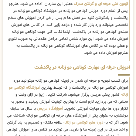
آزمون فنی حرفه ای و گرفتن مدرک
معتبر این سازمان، آماده می شود. هنرجو
پس از اتمام دوره اموزش کوتاهی مو زنانه در اموزشگاه کوتاهی مو زنانه در
پاکدشت و یادگرفتن کلیه سر فصل ها م پس از طی کردن آموزش های سطح
تخصصی میتواند وارد بازار کار شده و درآمد زایی کند. در کلاس های آموزش
مبتدی کوتاهی مو زنانه در پاکدشت، ابتدا نکات کلی جهت کوتاهی مو زنانه
آموزش داده می شود. این موارد شامل تمامی مراحل مقدماتی به صورت تئوری
و عملی بوده که در کلاس های اموزشگاه کوتاهی مو زنانه در پاکدشت به
هنرجو آموزش داده می شود.
آموزش حرفه ای مهارت کوتاهی مو زنانه در پاکدشت
برای کسب تجربه و حرفه ای شدن در زمینه کوتاهی مو زنانه میتوانید دوره
اموزش کوتاهی مو زنانه در پاکدشت را که توسط بهترین
آموزشگاه کوتاهی مو
زنانه
کشور یعنی عریس برگزار میشود، شرکت کنید . زیرا در ازای وقت و
مبلغی که می پردازید لازم است با بهترین کیفیت آموزش ببینید و مجبور به
تکرار دوره ها برای مهارت آموزشی نشوید.
آموزشگاه عریس
با سال ها سابقه
درخشان، به عنوان یکی از آموزشگاه های حرفه ای کوتاهی مو زنانه شناخته می
شود. اگر که به
دوره های کوتاهی مو زنانه
علاقه داشته و تصمیم به یاد گرفتن
و اخذ مدرک در این زمینه ها را دارید، می توانید در کلاس های اموزش کوتاهی