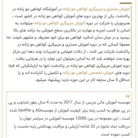
اموزش مستری و مربیگری کوتاهی مو زنانه
در آموزشگاه کوتاهی مو زنانه در
پاکدشت یکی از بهترین دوره های آموزش کوتاهی مو زنانه در کشور است ،
هنرجویان با شرکت در دوره
آموزش مربیگری کوتاهی مو زنانه
میتوانند به
اسانی با کسب تجربه و مهارت در بالاترین سطح اموزشی به درآمد های بالا
برسید و در میان سایر اساتید کوتاهی مو برای خود معروف و مشهور شوند. اما
معمولا کسانی که در دوره آموزش مستری و مربیگری کوتاهی مو زنانه در
پاکدشت شرکت می کنند ، از نکات اموزشی و تجربیات چند دهه این مرکز
بهره مند خواهند شد که به آسانی نمیتوان این موارد را در هرجایی یافت .
دوره اموزش مربیگری کوتاهی مو زنانه در پاکدشت تنها به آرایشگرانی که قبلا
دوره های
اموزش تخصصی کوتاهی مو زنانه
و تکمیلی را گذرانده اند و یا
حداقل 5 سال سابقه کار در این حوزه دارند پیشنهاد میشود.
موسسه آموزش عالی عریس از سال 2017 به مدت 4 سال بطور متناوب و پی
در پی موفق به کسب رتبه برتر کیفیت آموزش از موسسهAQ و CertPer شده
است ، این مجموعه در بین 12000 موسسه آموزشی در سراسر جهان با
دریافت نماد مانورا در 23 شاخه آرایشی و مراقبت بهداشتی رتبه نخست را
کسب نموده است.