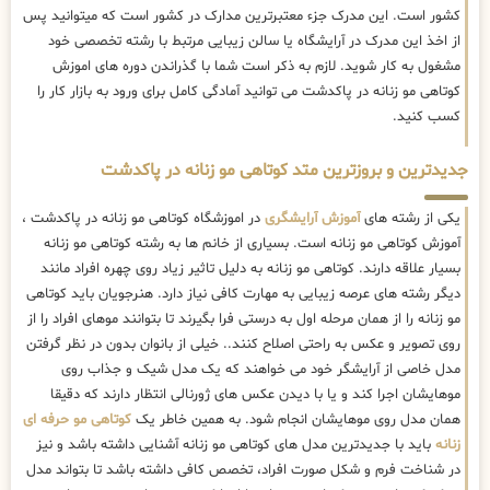
کشور است. این مدرک جزء معتبرترین مدارک در کشور است که میتوانید پس
از اخذ این مدرک در آرایشگاه یا سالن زیبایی مرتبط با رشته تخصصی خود
مشغول به کار شوید. لازم به ذکر است شما با گذراندن دوره های اموزش
کوتاهی مو زنانه در پاکدشت می توانید آمادگی کامل برای ورود به بازار کار را
کسب کنید.
جدیدترین و بروزترین متد کوتاهی مو زنانه در پاکدشت
یکی از رشته های
آموزش آرایشگری
در اموزشگاه کوتاهی مو زنانه در پاکدشت ،
آموزش کوتاهی مو زنانه است. بسیاری از خانم ها به رشته کوتاهی مو زنانه
بسیار علاقه دارند. کوتاهی مو زنانه به دلیل تاثیر زیاد روی چهره افراد مانند
دیگر رشته های عرصه زیبایی به مهارت کافی نیاز دارد. هنرجویان باید کوتاهی
مو زنانه را از همان مرحله اول به درستی فرا بگیرند تا بتوانند موهای افراد را از
روی تصویر و عکس به راحتی اصلاح کنند.. خیلی از بانوان بدون در نظر گرفتن
مدل خاصی از آرایشگر خود می خواهند که یک مدل شیک و جذاب روی
موهایشان اجرا کند و یا با دیدن عکس های ژورنالی انتظار دارند که دقیقا
همان مدل روی موهایشان انجام شود. به همین خاطر یک
کوتاهی مو حرفه ای
زنانه
باید با جدیدترین مدل های کوتاهی مو زنانه آشنایی داشته باشد و نیز
در شناخت فرم و شکل صورت افراد، تخصص کافی داشته باشد تا بتواند مدل