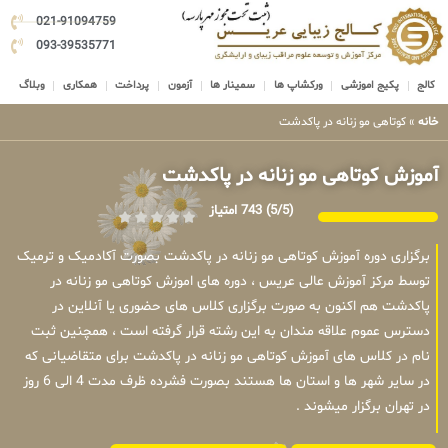
021-91094759
093-39535771
کالج
پکیج اموزشی
ورکشاپ ها
سمینار ها
آزمون
پرداخت
همکاری
وبلاگ
خانه
»
کوتاهی مو زنانه در پاکدشت
آموزش کوتاهی مو زنانه در پاکدشت
(5/5)
743 امتیاز
برگزاری دوره آموزش کوتاهی مو زنانه در پاکدشت بصورت آکادمیک و ترمیک
توسط مرکز آموزش عالی عریس ، دوره های اموزش کوتاهی مو زنانه در
پاکدشت هم اکنون به صورت برگزاری کلاس های حضوری یا آنلاین در
دسترس عموم علاقه مندان به این رشته قرار گرفته است ، همچنین ثبت
نام در کلاس های آموزش کوتاهی مو زنانه در پاکدشت برای متقاضیانی که
در سایر شهر ها و استان ها هستند بصورت فشرده ظرف مدت 4 الی 6 روز
در تهران برگزار میشوند .