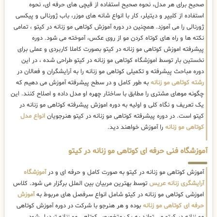
صحیح برای هر مدل، نحوه صحیح استفاده از قیچی های حرفه ای، نحوه
استفاده از کلیپر و دیتیلر، کار با انواع شانه های موزر، باب ژورنالی و پیکسی
ژورنالی را می آموزد. همچنین در دوره آموزش کوتاهی مو زنانه در کیتو ، تمامی
نکته ها و راه های کوتاه کردن مو از روی عکس، آموخته می شود. دوره
پیشرفته اموزش کوتاهی مو زنانه در کیتو بصورت کاملا کاربردی و عملی برای
نخستین بار توسط اموزشگاه کوتاهی مو زنانه در کیتو طراحی شده ، در این
دوره مباحث پیشرفته و تکمیلی کوتاهی مو زنانه را به آرایشگران و فعالان در
رشته کوتاهی مو زنانه
به طور کامل و در سطح پیشرفته آموزش می دهیم که
چگونه موهای مشتری را مطابق با ساختار چهره او مدل داده و اصلاح کنند. این
یک تعریف و نگاه کلی و اولیه به دوره اموزش پیشرفته کوتاهی مو زنانه در
کیتو است. در دوره پیشرفته کوتاهی مو زنانه در کیتو هنرجویان
انواع مدل
کوتاهی مو زنانه
را آموزش خواهند دید.
آموزشگاه فنی حرفه ای کوتاهی مو زنانه در کیتو
آموزش کوتاهی مو زنانه در کیتو به صورت کامل و حرفه ای و در
آموزشگاه
آرایشگری زنانه عریس
توسط بهترین مربیان بین الملل برگزار می شود. کلاس
اموزشی کوتاهی مو زنانه در کیتو شامل انواع سرفصل های مربوط به
آموزش
حرفه ای کوتاهی مو زنانه
بوده و هر هنرجو با شرکت در دوره آموزش کوتاهی
مو زنانه در کیتو می تواند به یک متخصص کوتاهی مو زنانه تبدیل شود.