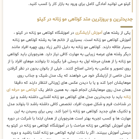
کیتو می توانید آمادگی کامل برای ورود به بازار کار را کسب کنید.
جدیدترین و بروزترین متد کوتاهی مو زنانه در کیتو
یکی از رشته های
آموزش آرایشگری
در اموزشگاه کوتاهی مو زنانه در کیتو ،
آموزش کوتاهی مو زنانه است. بسیاری از خانم ها به رشته کوتاهی مو زنانه
بسیار علاقه دارند. کوتاهی مو زنانه به دلیل تاثیر زیاد روی چهره افراد مانند
دیگر رشته های عرصه زیبایی به مهارت کافی نیاز دارد. هنرجویان باید کوتاهی
مو زنانه را از همان مرحله اول به درستی فرا بگیرند تا بتوانند موهای افراد را از
روی تصویر و عکس به راحتی اصلاح کنند.. خیلی از بانوان بدون در نظر گرفتن
مدل خاصی از آرایشگر خود می خواهند که یک مدل شیک و جذاب روی
موهایشان اجرا کند و یا با دیدن عکس های ژورنالی انتظار دارند که دقیقا
همان مدل روی موهایشان انجام شود. به همین خاطر یک
کوتاهی مو حرفه ای
زنانه
باید با جدیدترین مدل های کوتاهی مو زنانه آشنایی داشته باشد و نیز
در شناخت فرم و شکل صورت افراد، تخصص کافی داشته باشد تا بتواند مدل
و تکنیک های جدید کوتاهی مو زنانه را اجرا کند. پس برای رسیدن به این
مهارت ها و کسب تجربه بهتر است هنرجویان از همان ابتدا با شرکت در دوره
های آموزش کوتاهی مو زنانه مباحث را در آموزشگاه کوتاهی مو زنانه در کیتو به
درستی آموزش ببینند. اگر با نکات اولیه کوتاهی مو زنانه آشنا باشید و دوره