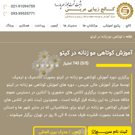
021-91094759
093-39535771
کالج
پکیج اموزشی
ورکشاپ ها
سمینار ها
آزمون
پرداخت
همکاری
وبلاگ
خانه
»
کوتاهی مو زنانه در کیتو
آموزش کوتاهی مو زنانه در کیتو
(5/5)
743 امتیاز
برگزاری دوره آموزش کوتاهی مو زنانه در کیتو بصورت آکادمیک و ترمیک
توسط مرکز آموزش عالی عریس ، دوره های اموزش کوتاهی مو زنانه در کیتو
هم اکنون به صورت برگزاری کلاس های حضوری یا آنلاین در دسترس عموم
علاقه مندان به این رشته قرار گرفته است ، همچنین ثبت نام در کلاس های
آموزش کوتاهی مو زنانه در کیتو برای متقاضیانی که در سایر شهر ها و استان
ها هستند بصورت فشرده ظرف مدت 4 الی 6 روز در تهران برگزار میشوند .
ثبت نام سریــــــــــــع
آزمون / مدرک بین المللی