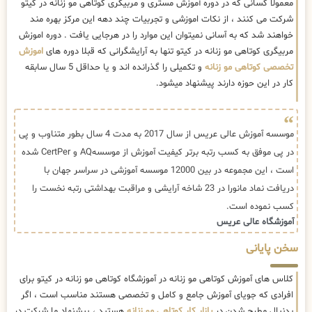
معمولا کسانی که در دوره آموزش مستری و مربیگری کوتاهی مو زنانه در کیتو
شرکت می کنند ، از نکات اموزشی و تجربیات چند دهه این مرکز بهره مند
خواهند شد که به آسانی نمیتوان این موارد را در هرجایی یافت . دوره اموزش
مربیگری کوتاهی مو زنانه در کیتو تنها به آرایشگرانی که قبلا دوره های
اموزش
تخصصی کوتاهی مو زنانه
و تکمیلی را گذرانده اند و یا حداقل 5 سال سابقه
کار در این حوزه دارند پیشنهاد میشود.
موسسه آموزش عالی عریس از سال 2017 به مدت 4 سال بطور متناوب و پی
در پی موفق به کسب رتبه برتر کیفیت آموزش از موسسهAQ و CertPer شده
است ، این مجموعه در بین 12000 موسسه آموزشی در سراسر جهان با
دریافت نماد مانورا در 23 شاخه آرایشی و مراقبت بهداشتی رتبه نخست را
کسب نموده است.
آموزشگاه عالی عریس
سخن پایانی
کلاس های آموزش کوتاهی مو زنانه در آموزشگاه کوتاهی مو زنانه در کیتو برای
افرادی که جویای آموزش جامع و کامل و تخصصی هستند مناسب است ، اگر
بدنبال مطرح شدن در
بازار کار کوتاهی مو زنانه
هستید ، پیشنهاد ما شرکت در