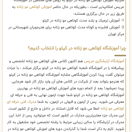
شرایط اموزش کوتاهی مو زنانه در کیتو به روش های مختلفی در اموزشگاه
عریس امکانپذیر است ، بطوریکه در حال حاضر
اموزش کوتاهی مو زنانه
به
طریق زیر در حال برگزاری هستند:
1- آموزش ترمیک و بلند مدت کوتاهی مو زنانه در کیتو
2- آموزش فشرده و کوتاه مدت کوتاهی مو زنانه برای هنرجویان شهرستانی در
مرکز تهران
چرا آموزشگاه کوتاهی مو زنانه در کیتو را انتخاب کنیم؟
آموزشگاه آرایشگری عریس
هم اکنون کلاس های کوتاهی مو زنانه تخصصی و
پیشرفته را در آموزشگاه شعبه کوتاهی مو زنانه در کیتو برگزار میکند ، با جرات
میتوان گفت پیدا کردن آموزشگاهی مشابه آموزشگاه کوتاهی مو زنانه در کیتو
که هنرجو بتواند بعد از شرکت در کلاس های آن وارد بازار کار شود هرجایی
پیدا نمیشود! بعد از اتمام دوره های آموزش کوتاهی مو زنانه در بهترین
آموزشگاه کوتاهی مو زنانه در کیتو شما جهت ازمون نهایی به فنی و حرفه ای
معرفی می شوید. پس از آزمون و قبولی در ازمون، به شما
مدرک فنی حرفه ای
کوتاهی مو زنانه
اعطا می شود که قابل استناد در داخل و خارج از کشور است.
این مدرک جزء معتبرترین مدارک در کشور است که میتوانید پس از اخذ این
مدرک در آرایشگاه یا سالن زیبایی مرتبط با رشته تخصصی خود مشغول به کار
شوید. لازم به ذکر است شما با گذراندن دوره های اموزش کوتاهی مو زنانه در