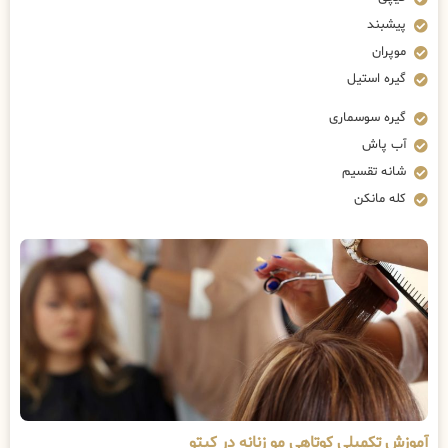
پیشبند
موپران
گیره استیل
گیره سوسماری
آب پاش
شانه تقسیم
کله مانکن
آموزش تکمیلی کوتاهی مو زنانه در کیتو